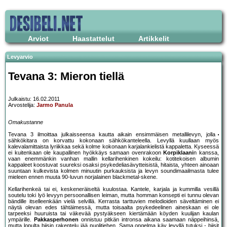
Arviot
Haastattelut
Artikkelit
Levyarvio
Tevana 3: Mieron tiellä
Julkaistu: 16.02.2011
Arvostelija:
Jarmo Panula
Omakustanne
Tevana 3 ilmoittaa julkaisseensa kautta aikain ensimmäisen metallilevyn, jolla
sähkökitara on korvattu kokonaan sähkökanteleella. Levyllä kuullaan myös
kalevalamittaista lyriikkaa sekä kolme kokonaan karjalankielistä kappaletta. Kyseessä
ei kuitenkaan ole kaupallinen hyökkäys samaan ovenrakoon
Korpiklaani
n kanssa,
vaan enemmänkin vanhan mallin kellarihenkinen kokeilu: kotitekoisen albumin
kappaleet koostuvat suureksi osaksi psykedeliasävytteisistä, hitaista, yhteen ainoaan
suuntaan kulkevista kolmen minuutin purkauksista ja levyn soundimaailmasta tulee
mieleen ennen muuta 90-luvun norjalainen blackmetal-skene.
Kellarihenkeä tai ei, keskeneräiseltä kuulostaa. Kantele, karjala ja kummilla vesillä
soutelu toki lyö levyyn persoonallisen leiman, mutta homman konsepti ei tunnu olevan
bändille itselleenkään vielä selvillä. Kerrasta tarttuvien melodioiden säveltäminen ei
näytä olevan edes tähtäimessä, mutta toisaalta psykedeelinen aineskaan ei ole
tarpeeksi huuruista tai väkevää pystyäkseen kiertämään köyden kuulijan kaulan
ympärille.
Pakkasperhonen
onnistuu pitkän intronsa aikana saamaan näppeihinsä,
mutta lopulta biisin rakentelu jää puolitiehen. Sama ongelma käy levyllä tutuksi - biisit