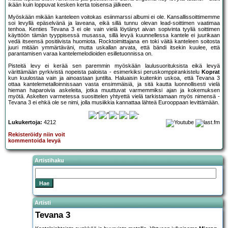
ikään kuin loppuvat kesken kerta toisensa jälkeen.
Myöskään mikään kanteleen voitokas esiinmarssi albumi ei ole. Kansallissoittimemme
soi levyllä epäselvänä ja laveana, eikä sillä tunnu olevan lead-soittimen vaatimaa
tenhoa. Kenties Tevana 3 ei ole vain vielä löytänyt aivan sopivinta tyyliä soittimen
käyttöön tämän tyyppisessä musassa, sillä levyä kuunnellessa kantele ei juurikaan
vedä itseensä positiivista huomiota. Rocktoimittajana en toki väitä kanteleen soitosta
juuri mitään ymmärtäväni, mutta uskallan arvata, että bändi itsekin kuulee, että
parantamisen varaa kantelemelodioiden esilletuonnissa on.
Pisteitä levy ei kerää sen paremmin myöskään laulusuorituksista eikä levyä
värittämään pyrkivistä nopeista paloista - esimerkiksi peruskomppirankistelu
Koprat
kun kuulostaa vain ja ainoastaan juntilta. Haluaisin kuitenkin uskoa, että Tevana 3
ottaa kantelemetalloinnissaan vasta ensimmäisiä, ja sitä kautta luonnollisesti vielä
hieman haparoivia askeleita, jotka muuttuvat varmemmiksi ajan ja kokemuksen
myötä. Askelten varmetessa suosittelen yhtyettä vielä tarkistamaan myös nimensä -
Tevana 3 ei ehkä ole se nimi, jolla musiikkia kannattaa lähteä Eurooppaan levittämään.
Lukukertoja:
4212
Rekisteröidy niin voit
kommentoida levyä
Artistihaku
Artisti
Tevana 3