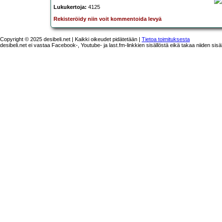
Lukukertoja:
4125
Rekisteröidy niin voit kommentoida levyä
Copyright © 2025 desibeli.net | Kaikki oikeudet pidätetään |
Tietoa toimituksesta
desibeli.net ei vastaa Facebook-, Youtube- ja last.fm-linkkien sisällöstä eikä takaa niiden sisä