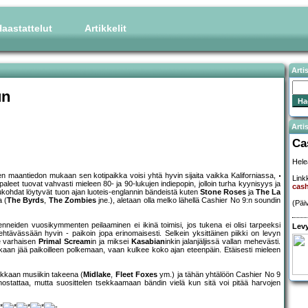
aastattelut
Artikkelit
Arti
un
Artis
Ca
Hele
isen maantiedon mukaan sen kotipaikka voisi yhtä hyvin sijaita vaikka Kaliforniassa,
Linkk
eet tuovat vahvasti mieleen 80- ja 90-lukujen indiepopin, jolloin turha kyynisyys ja
cas
lukohdat löytyvät tuon ajan luoteis-englannin bändeistä kuten
Stone Roses
ja
The La
a (
The Byrds
,
The Zombies
jne.), aletaan olla melko lähellä Cashier No 9:n soundin
(Päi
nneiden vuosikymmenten peilaaminen ei ikinä toimisi, jos tukena ei olisi tarpeeksi
Levy
tävässään hyvin - paikoin jopa erinomaisesti. Selkein yksittäinen piikki on levyn
e varhaisen
Primal Scream
in ja miksei
Kasabian
inkin jalanjäljissä vallan mehevästi.
nkaan jää paikoilleen polkemaan, vaan kulkee koko ajan eteenpäin. Etäisesti mieleen
ukkaan musiikin takeena (
Midlake
,
Fleet Foxes
ym.) ja tähän yhtälöön Cashier No 9
nostattaa, mutta suosittelen tsekkaamaan bändin vielä kun sitä voi pitää harvojen