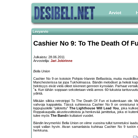
Arviot
H
Levyarvio
Cashier No 9: To The Death Of F
Julkaistu: 28.06.2011
Arvostelija:
Jari Jokirinne
Bella Union
Cashier No 9 on kotoisin Pohjois-Irlannin Belfastista, mutta musiikill
Manchesterissa tai jopa Tukholmassa. Bändin melodiset ja heleät kappal
hektisyys eivät vielä olleet iskeneet genreen kynsiään. Parhaat vertai
´s
. Kun tähän soppaan sekoitetaan vielä annos 60-lukuista tarttuvuutt
ydintä.
Mikään silkka retrotrippi To The Death Of Fun ei kuitenkaan ole. Me
vahvoja kappaleita. Tässä suhteessa Cashier No 9 on onnistunut teh
loppupuolelle ”piilotettu”
The Lighthouse Will Lead You
, joka kulke
Roppakaupalla akustisvoittoista ja henkevää jamittelua, joka ei kuite
tulee myös
The Band
in kultaiset vuodet.
Bändin levymerkki Bella Union on viime vuosina tullut tunnetuksi laad
sopii vallan hyvin. Aivan samanlaista kuhinaa Cashier No 9 tuskin 
herkkuna.