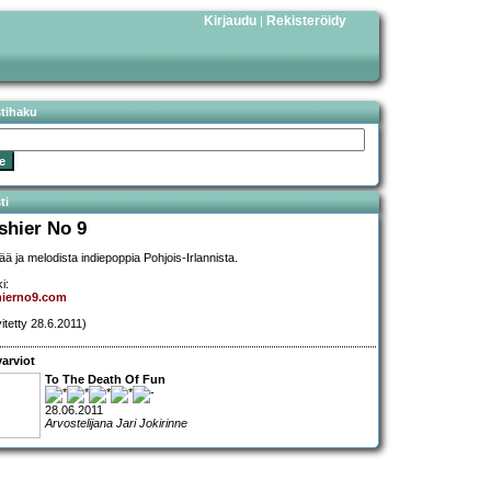
Kirjaudu
Rekisteröidy
|
stihaku
ti
shier No 9
ää ja melodista indiepoppia Pohjois-Irlannista.
i:
hierno9.com
vitetty 28.6.2011)
arviot
To The Death Of Fun
28.06.2011
Arvostelijana Jari Jokirinne