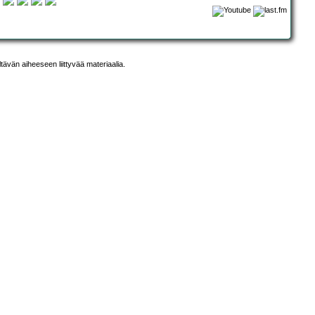
ltävän aiheeseen liittyvää materiaalia.