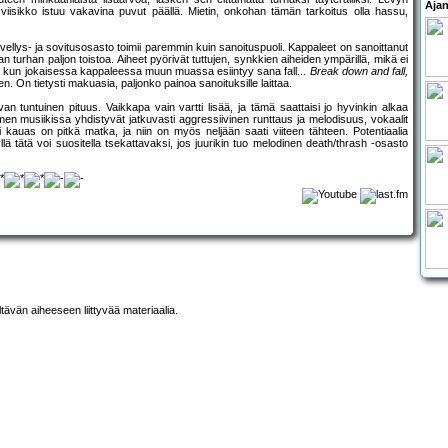
Ajan
viisikko istuu vakavina puvut päällä. Mietin, onkohan tämän tarkoitus olla hassu,
ellys- ja sovitusosasto toimii paremmin kuin sanoituspuoli. Kappaleet on sanoittanut
man turhan paljon toistoa. Aiheet pyörivät tuttujen, synkkien aiheiden ympärillä, mikä ei
ä, kun jokaisessa kappaleessa muun muassa esiintyy sana fall...
Break down and fall,
leen. On tietysti makuasia, paljonko painoa sanoituksille laittaa.
van tuntuinen pituus. Vaikkapa vain vartti lisää, ja tämä saattaisi jo hyvinkin alkaa
en musiikissa yhdistyvät jatkuvasti aggressiivinen runttaus ja melodisuus, vokaalit
ilti kauas on pitkä matka, ja niin on myös neljään saati viiteen tähteen. Potentiaalia
ä tätä voi suositella tsekattavaksi, jos juurikin tuo melodinen death/thrash -osasto
ltävän aiheeseen liittyvää materiaalia.