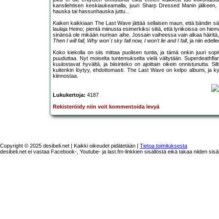
kansilehtisen keskiaukeamalla, juuri Sharp Dressed Manin jälkeen, 
hauska tai hassunhauska juttu...
Kaiken kaikkiaan The Last Wave jättää sellaisen maun, että bändin säv
laulaja Heino; pientä miinusta esimerkiksi siitä, että lyriikoissa on hie
sinänsä ole mikään nurinan aihe. Jossain vaiheessa vain alkaa häirit
Then I will fall, Why won´t sky fall now, I won't lie and I fall
, ja niin edel
Koko kiekolla on siis mittaa puolisen tuntia, ja tämä onkin juuri sopi
puuduttaa. Nyt moiselta tuntemukselta vielä vältytään. Superdeathflam
kuulostavat hyvältä, ja biisinteko on ajoittain oikein onnistunutta. S
kuitenkin löytyy, ehdottomasti. The Last Wave on kelpo albumi, ja kyll
kiinnostaa.
Lukukertoja:
4187
Rekisteröidy niin voit kommentoida levyä
Copyright © 2025 desibeli.net | Kaikki oikeudet pidätetään |
Tietoa toimituksesta
desibeli.net ei vastaa Facebook-, Youtube- ja last.fm-linkkien sisällöstä eikä takaa niiden sisä