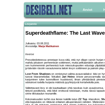
Arviot
H
Levyarvio
Superdeathflame: The Last Wave
Julkaistu: 03.08.2011
Arvostelija:
Marja Matikainen
Inverse
Pressitiedotteessa annetaan kuva siitä, että nyt ollaan varsin hurja
mahdu jokaisen perheenisän soittimeen, mutta pelkäämätön aikuinen m
sen kummemmin perheenisä kuin miessukupuolen edustaja ylipäätään, m
jyräävään rässiin varautuneena laitoin levyn soittimeen ja painoin play
Lost From Shadows
on onnistunut valinta avausraidaksi: biisi on hyvä
tuovat kitaramelodiat. Vokalisti
Jari Heino
örisee perusvarmalla tasol
karjuminen tulee luonnollisen kuuloisesti, ilman ylimääräisiä pinnis
odotukset todella hurjasta mätöstä pyyhkiytyvät kertaheitolla pois.
Valitettavasti levy ei ole kauttaaltaan yhtä tasokas kuin avauksensa. 
tietysti positiivista, että biisit erottuvat toisistaan, mutta tässä t
sinne tikkataulun reunamille.
Kokonaisuuden turhin osa lienee kaikille tutun
ZZ Top
-klassikon,
Sh
että lopputulos on riittävän erilainen alkuperäiseen nähden. Mielestäni
joka ei ole erityisen onnistunut eikä ennen kaikkea tuo kokonaisuu