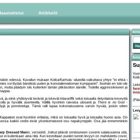
aastattelut
Artikkelit
Arti
Artis
Su
Vuon
Kotk
n mätön edessä. Kuvailun mukaan Kotka/Karhula -alueella vaikuttava yhtye "ei ehkä
ies voi löytää bändistä uuden ja konstailemattoman kumppanin". Itsehän en toki ole
Linki
utta päädyin siis kuitenkin tämän pitkäsoiton äärelle. Todella aggressiiviseen ja
fac
-nappia.
ins
, ja siinä yhdistyvät terävät ja iskevät kitarariffit sekä toisaalta tietynlaista keveyttä
(Päi
la ja hyvällä asenteella. Välillä hyvinkin raivoisa ulosanti ja
There is no God
-
telyjä ja ponnisteluja. Tämä ralli lupaa kokonaisuutena varsin hyvää, joskin sitten
Levy
Kappaleet ovat hyvinkin erilaisia, mikä on toisaalta hyvä ja toisaalta huono asia. On
apauksessa kaikki vedot eivät yksinkertaisesti osu napakymppiin. Osa jää ennemminkin
arp Dressed Man
in, versiointi. Jotkut pitävät onnistuneen coverin salaisuutena sitä,
 se ei kuitenkaan aina riitä. Kun kestoltaan puolen tunnin levyyn on mahdutettu cover,
teen minkäänlaista lisäarvoa, lasken sen eittämättä turhaksi täyteralliksi. Levyn