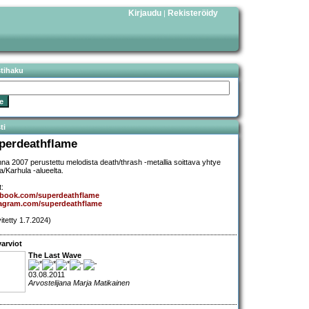
Kirjaudu
Rekisteröidy
|
stihaku
ti
perdeathflame
na 2007 perustettu melodista death/thrash -metallia soittava yhtye
a/Karhula -alueelta.
t:
ebook.com/superdeathflame
tagram.com/superdeathflame
vitetty 1.7.2024)
arviot
The Last Wave
03.08.2011
Arvostelijana Marja Matikainen