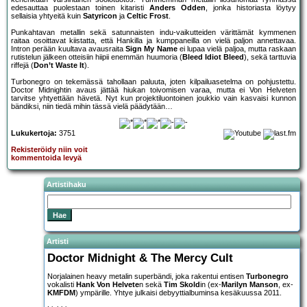
edesauttaa puolestaan toinen kitaristi
Anders Odden
, jonka historiasta löytyy
sellaisia yhtyeitä kuin
Satyricon
ja
Celtic Frost
.
Punkahtavan metallin sekä satunnaisten indu-vaikutteiden värittämät kymmenen
raitaa osoittavat kiistatta, että Hankilla ja kumppaneilla on vielä paljon annettavaa.
Intron perään kuultava avausraita
Sign My Name
ei lupaa vielä paljoa, mutta raskaan
rutistelun jälkeen otteisiin hiipii enemmän huumoria (
Bleed Idiot Bleed
), sekä tarttuvia
riffejä (
Don’t Waste It
).
Turbonegro on tekemässä tahollaan paluuta, joten kilpailuasetelma on pohjustettu.
Doctor Midnightin avaus jättää hiukan toivomisen varaa, mutta ei Von Helveten
tarvitse yhtyettään hävetä. Nyt kun projektiluontoinen joukkio vain kasvaisi kunnon
bändiksi, niin tiedä mihin tässä vielä päädytään…
Lukukertoja:
3751
Rekisteröidy niin voit
kommentoida levyä
Artistihaku
Artisti
Doctor Midnight & The Mercy Cult
Norjalainen heavy metalin superbändi, joka rakentui entisen
Turbonegro
vokalisti
Hank Von Helvete
n sekä
Tim Skold
in (ex-
Marilyn Manson
, ex-
KMFDM
) ympärille. Yhtye julkaisi debyyttialbuminsa kesäkuussa 2011.