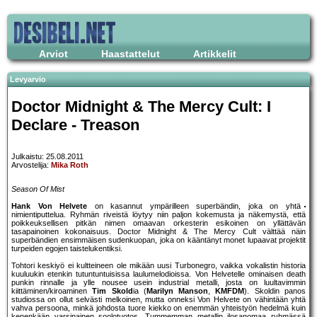
Arviot
Haastattelut
Artikkelit
Levyarvio
Doctor Midnight & The Mercy Cult: I
Declare - Treason
Julkaistu: 25.08.2011
Arvostelija:
Mika Roth
Season Of Mist
Hank Von Helvete
on kasannut ympärilleen superbändin, joka on yhtä
nimientiputtelua. Ryhmän riveistä löytyy niin paljon kokemusta ja näkemystä, että
poikkeuksellisen pitkän nimen omaavan orkesterin esikoinen on yllättävän
tasapainoinen kokonaisuus. Doctor Midnight & The Mercy Cult välttää näin
superbändien ensimmäisen sudenkuopan, joka on kääntänyt monet lupaavat projektit
turpeiden egojen taistelukentiksi.
Tohtori keskiyö ei kultteineen ole mikään uusi Turbonegro, vaikka vokalistin historia
kuuluukin etenkin tutuntuntuisissa laulumelodioissa. Von Helvetelle ominaisen death
punkin rinnalle ja ylle nousee usein industrial metalli, josta on luultavimmin
kiittäminen/kiroaminen
Tim Skold
ia (
Marilyn Manson
,
KMFDM
). Skoldin panos
studiossa on ollut selvästi melkoinen, mutta onneksi Von Helvete on vähintään yhtä
vahva persoona, minkä johdosta tuore kiekko on enemmän yhteistyön hedelmä kuin
kenenkään varsinainen soolotuotos. Tummemman metallin ilosanomaa ryhmässä