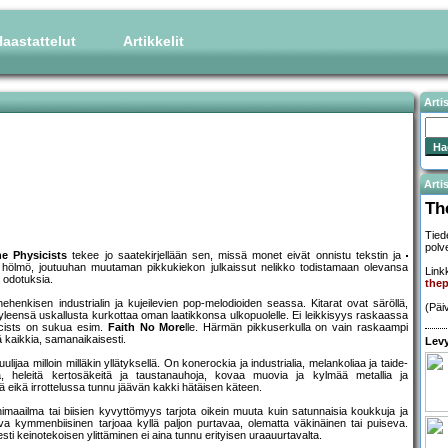
aastattelut
Artikkelit
Arti
Artis
Th
Tied
polve
e Physicists
tekee jo saatekirjellään sen, missä monet eivät onnistu tekstin ja
ki hölmö, joutuuhan muutaman pikkukiekon julkaissut nelikko todistamaan olevansa
Linkk
 odotuksia.
thep
onehenkisen industrialin ja kujeilevien pop-melodioiden seassa. Kitarat ovat säröllä,
(Päi
leensä uskallusta kurkottaa oman laatikkonsa ulkopuolelle. Ei leikkisyys raskaassa
icists on sukua esim.
Faith No More
lle. Härmän pikkuserkulla on vain raskaampi
 kaikkia, samanaikaisesti.
Levy
lijaa milloin milläkin yllätyksellä. On konerockia ja industrialia, melankoliaa ja taide-
leja, heleitä kertosäkeitä ja taustanauhoja, kovaa muovia ja kylmää metallia ja
ttää eikä irrottelussa tunnu jäävän kakki hätäisen käteen.
nimaailma tai biisien kyvyttömyys tarjota oikein muuta kuin satunnaisia koukkuja ja
tava kymmenbiisinen tarjoaa kyllä paljon purtavaa, olematta väkinäinen tai puiseva.
ti keinotekoisen ylittäminen ei aina tunnu erityisen uraauurtavalta.