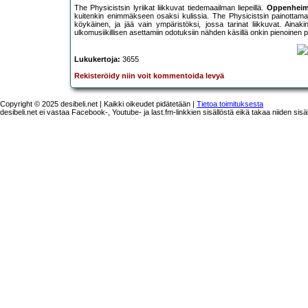
The Physicistsin lyriikat liikkuvat tiedemaailman liepeillä.
Oppenheim
kuitenkin enimmäkseen osaksi kulissia. The Physicistsin painotta
köykäinen, ja jää vain ympäristöksi, jossa tarinat liikkuvat. Aina
ulkomusiikillisen asettamiin odotuksiin nähden käsillä onkin pienoinen pe
Lukukertoja:
3655
Rekisteröidy niin voit kommentoida levyä
Copyright © 2025 desibeli.net | Kaikki oikeudet pidätetään |
Tietoa toimituksesta
desibeli.net ei vastaa Facebook-, Youtube- ja last.fm-linkkien sisällöstä eikä takaa niiden sisä