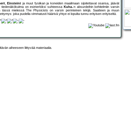
er
it,
Einstein
it ja muut fysiikan ja koneiden maailmaan sijoitettavat osansa, jäävät
ma tiedenäkökulma on esimerkiksi suhteessa
Kuha.
:n absurdeihin kehitelmiin varsin
kin tässä mielessä The Physicists on varsin perinteinen tekijä. Saatteen ja muun
ttymys: joka puolella vimmatusti häärivä yhtye ei lopulta tunnu erityisen erityiseltä.
ltävän aiheeseen liittyvää materiaalia.