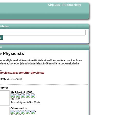
Kirjaudu
Rekisteröidy
|
stihaku
ti
e Physicists
emetalliyhtyeeksi itsensä määrittelevä nelikko soittaa monipuolisen
ilevaa, konepohjaista industrialia särökitaroilla ja pop-melodioilla.
i:
hysicists.wix.com/the-physicists
vitetty 30.10.2015)
arviot
My Love is Dead
30.10.2015
Arvostelijana Mika Roth
Observation