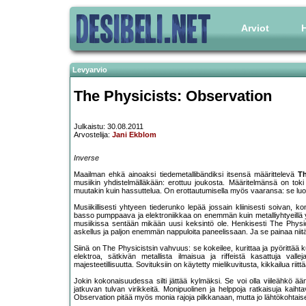
Arviot
H
Levyarvio
The Physicists: Observation
Julkaistu: 30.08.2011
Arvostelija:
Jani Ekblom
Inverse
Maailman ehkä ainoaksi tiedemetallibändiksi itsensä määrittelevä
Th
musiikin yhdistelmälläkään: erottuu joukosta. Määritelmänsä on to
muutakin kuin hassuttelua. On erottautumisella myös vaaransa: se luo
Musiikillisesti yhtyeen tiederunko lepää jossain kliinisesti soivan, k
basso pumppaava ja elektroniikkaa on enemmän kuin metalliyhtyeillä y
musiikissa sentään mikään uusi keksintö ole. Henkisesti The Phys
askellus ja paljon enemmän nappuloita paneelissaan. Ja se painaa niitä
Siinä on The Physicistsin vahvuus: se kokeilee, kurittaa ja pyörittää kuu
elektroa, sätkivän metallista ilmaisua ja riffeistä kasattuja val
majesteetillisuutta. Sovituksiin on käytetty mielikuvitusta, kikkailua rii
Jokin kokonaisuudessa silti jättää kylmäksi. Se voi olla viileähkö ää
jatkuvan tulvan virikkeitä. Monipuolinen ja helppoja ratkaisuja kaih
Observation pitää myös monia rajoja pilkkanaan, mutta jo lähtökohtaises