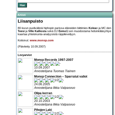
Artisti
Liisanpuisto
80-luvun puolivälistä hiphopin parissa eläneiden biittimies
Kolea
n ja MC:den
Teesi
ja
Ville Kalliosta
sekä DJ
Eemo1
:sen muodostama helsinkiläisyhtye
kaartaa yhteiskunta-analyysistä räppileveilyyn.
Kotisivut:
www.monsp.com
(Päivitetty 10.09.2007)
Levyarviot
Monsp Records 1997-2007
10.09.2007
Arvostelijana Tuomas Tiainen
Monsp Connection – Sparratut valiot
24.06.2005
Arvostelijana Ilkka Valpasvuo
Olipa kerran
20.10.2003
Arvostelijana Ilkka Valpasvuo
Pihojen Laki