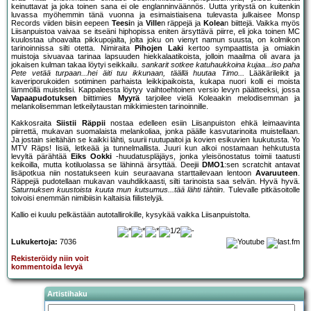
keinuttavat ja joka toinen sana ei ole englanninväännös. Uutta yritystä on kuitenkin
luvassa myöhemmin tänä vuonna ja esimaistiaisena tulevasta julkaisee Monsp
Records viiden biisin eepeen
Teesi
n ja
Ville
n räppejä ja
Kolea
n biittejä. Vaikka myös
Liisanpuistoa vaivaa se itseäni hiphopissa eniten ärsyttävä piirre, eli joka toinen MC
kuulostaa uhoavalta pikkupojalta, jolta joku on vienyt namun suusta, on kolmikon
tarinoinnissa silti otetta. Nimiraita
Pihojen Laki
kertoo sympaattista ja omiakin
muistoja sivuavaa tarinaa lapsuuden hiekkalaatikoista, jolloin maailma oli avara ja
jokaisen kulman takaa löytyi seikkailu.
sankarit sotkee katuhaukkoina kujaa...iso paha
Pete vetää turpaan...hei äiti tuu ikkunaan, täällä huutaa Timo...
Lääkärileikit ja
kaveriporukoiden sotiminen parhaista leikkipaikoista, kukapa nuori kolli ei moista
lämmöllä muistelisi. Kappaleesta löytyy vaihtoehtoinen versio levyn päätteeksi, jossa
Vapaapudotuksen
biittimies
Myyrä
tarjoilee vielä Koleaakin melodisemman ja
melankolisemman letkeilytaustan mikkimiesten tarinoinnille.
Kakkosraita
Siistii Räppii
nostaa edelleen esiin Liisanpuiston ehkä leimaavinta
piirrettä, mukavan suomalaista melankoliaa, jonka päälle kasvutarinoita muistellaan.
Ja jostain sieltähän se kaikki lähti, suurii ruutupaitoi ja kovien esikuvien luukutusta. Yo
MTV Räps! Iisiä, letkeää ja tunnelmallista. Juuri kun alkoi nostamaan hehkutusta
levyltä pärähtää
Eiks Ookki
-huudatuspläjäys, jonka yleisönostatus toimii taatusti
keikoilla, mutta kotiluolassa se lähinnä ärsyttää. Deejii
DMO1
:sen scratchit antavat
lisäpotkua niin nostatukseen kuin seuraavana starttailevaan lentoon
Avaruuteen
.
Räppejä pudotellaan mukavan vauhdikkaasti, silti tarinoista saa selvän. Hyvä hyvä.
Saturnuksen kuustoista kuuta mun kutsumus...tää lähti tähtiin
. Tulevalle pitkäsoitolle
toivoisi enemmän nimibiisin kaltaisia fiilistelyjä.
Kallio ei kuulu pelkästään autotallirokille, kysykää vaikka Liisanpuistolta.
Lukukertoja:
7036
Rekisteröidy niin voit
kommentoida levyä
Artistihaku