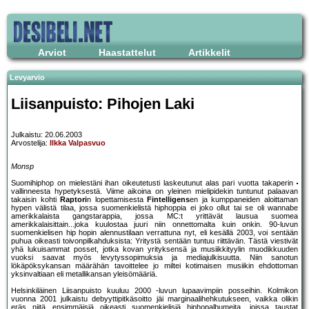
Arviot
Haastattelut
Artikkelit
Levyarvio
Liisanpuisto: Pihojen Laki
Julkaistu: 20.06.2003
Arvostelija:
Ilkka Valpasvuo
Monsp
Suomihiphop on mielestäni ihan oikeutetusti laskeutunut alas pari vuotta takaperin
vallinneesta hypetyksestä. Viime aikoina on yleinen mielipidekin tuntunut palaavan
takaisin kohti
Raptori
n lopettamisesta
Fintelligens
en ja kumppaneiden aloittaman
hypen välistä tilaa, jossa suomenkielistä hiphoppia ei joko ollut tai se oli wannabe
amerikkalaista gangstarappia, jossa MC:t yrittävät lausua suomea
amerikkalaisittain...joka kuulostaa juuri niin onnettomalta kuin onkin. 90-luvun
suomenkielisen hip hopin alennustilaan verrattuna nyt, eli kesällä 2003, voi sentään
puhua oikeasti toivonpilkahduksista: Yritystä sentään tuntuu riittävän. Tästä viestivät
yhä lukuisammat posset, jotka kovan yrityksensä ja musiikkityylin muodikkuuden
vuoksi saavat myös levytyssopimuksia ja mediajulkisuutta. Niin sanotun
lökäpöksykansan määrähän tavoittelee jo miltei kotimaisen musiikin ehdottoman
yksinvaltiaan eli metallikansan yleisömääriä.
Helsinkiläinen Liisanpuisto kuuluu 2000 -luvun lupaavimpiin posseihin. Kolmikon
vuonna 2001 julkaistu debyyttipitkäsoitto jäi marginaalihehkutukseen, vaikka olikin
eräs niitä ensimmäisiä oikeasti suomenkielisiä hiphopalbumeita, joissa taustat