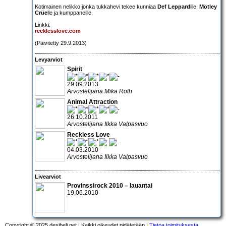
Kotimainen nelikko jonka tukkahevi tekee kunniaa
Def Leppard
ille,
Mötley
Crüe
lle ja kumppaneille.
Linkki:
recklesslove.com
(Päivitetty 29.9.2013)
Levyarviot
Spirit
29.09.2013
Arvostelijana Mika Roth
Animal Attraction
26.10.2011
Arvostelijana Ilkka Valpasvuo
Reckless Love
04.03.2010
Arvostelijana Ilkka Valpasvuo
Livearviot
Provinssirock 2010 – lauantai
19.06.2010
Copyright © 2025 desibeli.net | Kaikki oikeudet pidätetään |
Tietoa toimituksesta