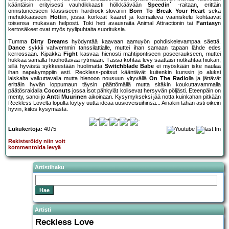
kääntäisin erityisesti vauhdikkaasti hölkkäävään
Speedin´
-raitaan, erittäin
onnistuneeseen klassiseen hardrock-slovariin
Born To Break Your Heart
sekä
mehukkaaseen
Hot
tiin, jossa korkeat kaaret ja keimaileva vaaniskelu kohtaavat
toisensa mukavan helposti. Toki heti avausraita Animal Attractionin tai
Fantasy
n
kertosäkeet ovat myös tyylipuhtaita suorituksia.
Tumma
Dirty Dreams
hyödyntää kaavaan aamuyön pohdiskelevampaa säettä.
Dance
sykkii vahvemmin tanssilattialle, muttei ihan samaan tapaan lähde edes
kerrossaan. Kipakka
Fight
kasvaa hienosti mahtipontiseen poseeraukseen, muttei
hukkaa samalla huohottavaa rytmiään. Tässä kohtaa levy saattaisi notkahtaa hiukan,
sillä hyvästä sykkeestään huolimatta
Switchblade Babe
ei myöskään iske naulaa
ihan napakymppiin asti. Reckless-poitsut kääntävät kuitenkin kurssin jo aluksi
laiskalta vaikuttavalla mutta hienoon nousuun yltyvällä
On The Radio
lla ja jättävät
erittäin hyvän loppumaun täysin päättömällä mutta sitäkin koukuttavammalla
päätösraidalla
Coconuts
jossa isot pähkylät kolisevat hersyvän pöljästi. Eteenpäin on
menty, sanoi jo
Antti Muurinen
aikoinaan. Kysymykseksi jää notta kuinkahan pitkään
Reckless Lovelta lopulta löytyy uutta ideaa uusioveisuihinsa... Ainakin tähän asti oikein
hyvin, kiitos kysymästä.
Lukukertoja:
4075
Rekisteröidy niin voit
kommentoida levyä
Artistihaku
Artisti
Reckless Love