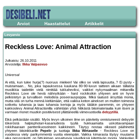
Arviot
Haastattelut
Artikkelit
Levyarvio
Reckless Love: Animal Attraction
Julkaistu: 26.10.2011
Arvostelija:
Ilkka Valpasvuo
Universal
Ai että, kun tulee hurja(?) nuoruus mieleen! Vai oliko se vielä lapsuutta..? Ei pysty
muistamaan... No, joka tapauksessa kaukana 80-90-luvun taitteen aikaan tällaista
musiikkia taidettiin vielä nimittää tukkaheviksi, vaikkei nykymaailman mittareilla
Reckless Love ole heviä nähnytkään - hard rockiksikin yhtyeen anti on hyvin
pelkistetyn ja turvallisen melodista poseerauspoppia. Mikä taatusti ärsyttää monia,
mutta sitä on turha mennä kieltämään, että vaikka keiton ainekset on muitten toimesta
sotkettu tuhansia ja taas tuhansia kertoja ja myös tätäkin paremmin, on yhtyeen
kakkoslevy Animal Attractionilla vähintään yhtä hitikästä biisimateriaalia kuin itseni ja
varmaan monet muutkin positiivisesti yllättäneellä viimevuotisella
debyytillä
.
Eikä pelkästään sisältö. Myös levyn ulkoinen ilme on päivitetty onnistuneesti debyytin
tökeröstä halpisphotari-kasariudesta tyyliä hukkaamatta uskottavampaan
rokkihaaraan pantterikuoseineen kaikkineen. Täytyy nostaa oikeasti päähinettä
yhtyeen biisinikkarille
Pepe
lle ja tuottaja
Ilkka Wirtaselle
- Reckless Love on
vuodessa viety parikymmentä vuotta eteenpäin. Vaikka kimarasta löytyy muutama
aika perusroketti, on hitti-leiman ansaitsevia sävellyksiä kiitettävän monta. Valokeilan