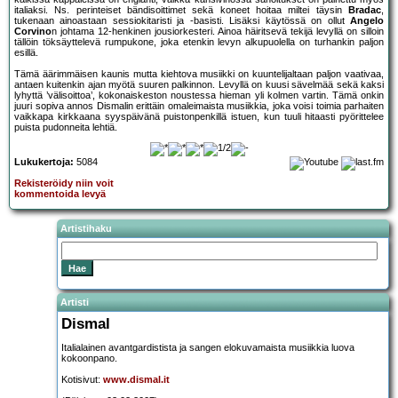
italiaksi. Ns. perinteiset bändisoittimet sekä koneet hoitaa miltei täysin
Bradac
,
tukenaan ainoastaan sessiokitaristi ja -basisti. Lisäksi käytössä on ollut
Angelo
Corvino
n johtama 12-henkinen jousiorkesteri. Ainoa häiritsevä tekijä levyllä on silloin
tällöin töksäyttelevä rumpukone, joka etenkin levyn alkupuolella on turhankin paljon
esillä.
Tämä äärimmäisen kaunis mutta kiehtova musiikki on kuuntelijaltaan paljon vaativaa,
antaen kuitenkin ajan myötä suuren palkinnon. Levyllä on kuusi sävelmää sekä kaksi
lyhyttä ’välisoittoa’, kokonaiskeston noustessa hieman yli kolmen vartin. Tämä onkin
juuri sopiva annos Dismalin erittäin omaleimaista musiikkia, joka voisi toimia parhaiten
vaikkapa kirkkaana syyspäivänä puistonpenkillä istuen, kun tuuli hitaasti pyörittelee
puista pudonneita lehtiä.
Lukukertoja:
5084
Rekisteröidy niin voit
kommentoida levyä
Artistihaku
Artisti
Dismal
Italialainen avantgardistista ja sangen elokuvamaista musiikkia luova
kokoonpano.
Kotisivut:
www.dismal.it