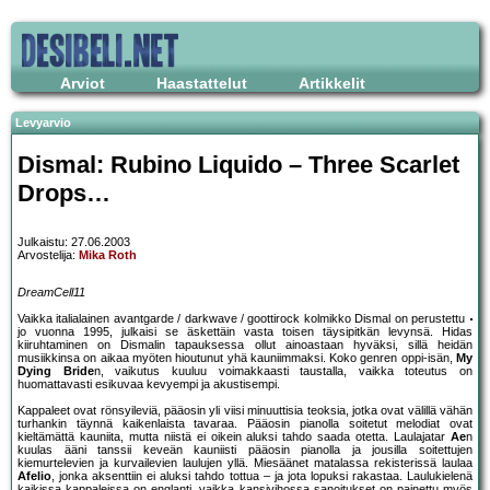
Arviot
Haastattelut
Artikkelit
Levyarvio
Dismal: Rubino Liquido – Three Scarlet
Drops…
Julkaistu: 27.06.2003
Arvostelija:
Mika Roth
DreamCell11
Vaikka italialainen avantgarde / darkwave / goottirock kolmikko Dismal on perustettu
jo vuonna 1995, julkaisi se äskettäin vasta toisen täysipitkän levynsä. Hidas
kiiruhtaminen on Dismalin tapauksessa ollut ainoastaan hyväksi, sillä heidän
musiikkinsa on aikaa myöten hioutunut yhä kauniimmaksi. Koko genren oppi-isän,
My
Dying Bride
n, vaikutus kuuluu voimakkaasti taustalla, vaikka toteutus on
huomattavasti esikuvaa kevyempi ja akustisempi.
Kappaleet ovat rönsyileviä, pääosin yli viisi minuuttisia teoksia, jotka ovat välillä vähän
turhankin täynnä kaikenlaista tavaraa. Pääosin pianolla soitetut melodiat ovat
kieltämättä kauniita, mutta niistä ei oikein aluksi tahdo saada otetta. Laulajatar
Ae
n
kuulas ääni tanssii keveän kauniisti pääosin pianolla ja jousilla soitettujen
kiemurtelevien ja kurvailevien laulujen yllä. Miesäänet matalassa rekisterissä laulaa
Afelio
, jonka aksenttiin ei aluksi tahdo tottua – ja jota lopuksi rakastaa. Laulukielenä
kaikissa kappaleissa on englanti, vaikka kansivihossa sanoitukset on painettu myös