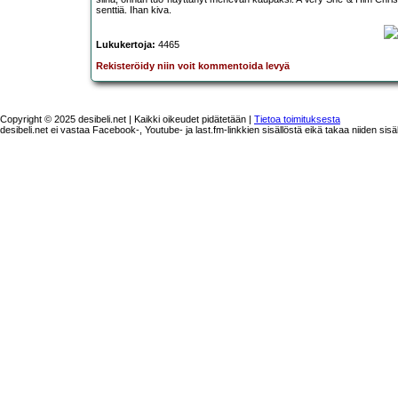
senttiä. Ihan kiva.
Lukukertoja:
4465
Rekisteröidy niin voit kommentoida levyä
Copyright © 2025 desibeli.net | Kaikki oikeudet pidätetään |
Tietoa toimituksesta
desibeli.net ei vastaa Facebook-, Youtube- ja last.fm-linkkien sisällöstä eikä takaa niiden sisä