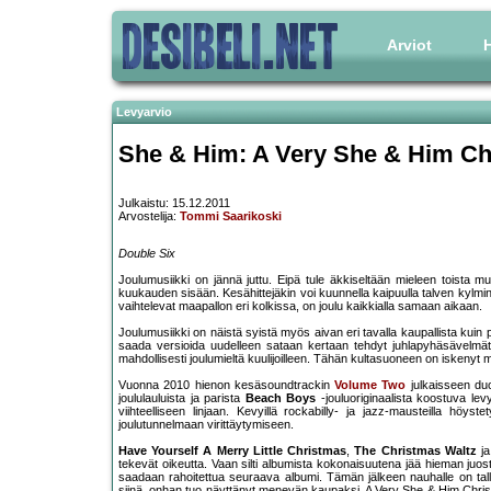
Arviot
H
Levyarvio
She & Him: A Very She & Him Ch
Julkaistu: 15.12.2011
Arvostelija:
Tommi Saarikoski
Double Six
Joulumusiikki on jännä juttu. Eipä tule äkkiseltään mieleen toista mu
kuukauden sisään. Kesähittejäkin voi kuunnella kaipuulla talven kylmin
vaihtelevat maapallon eri kolkissa, on joulu kaikkialla samaan aikaan.
Joulumusiikki on näistä syistä myös aivan eri tavalla kaupallista kuin 
saada versioida uudelleen sataan kertaan tehdyt juhlapyhäsävelmät.
mahdollisesti joulumieltä kuulijoilleen. Tähän kultasuoneen on iskenyt
Vuonna 2010 hienon kesäsoundtrackin
Volume Two
julkaisseen duo
joululauluista ja parista
Beach Boys
-jouluoriginaalista koostuva lev
viihteelliseen linjaan. Kevyillä rockabilly- ja jazz-mausteilla höy
joulutunnelmaan virittäytymiseen.
Have Yourself A Merry Little Christmas
,
The Christmas Waltz
j
tekevät oikeutta. Vaan silti albumista kokonaisuutena jää hieman juost
saadaan rahoitettua seuraava albumi. Tämän jälkeen nauhalle on talle
siinä, onhan tuo näyttänyt menevän kaupaksi. A Very She & Him Christm