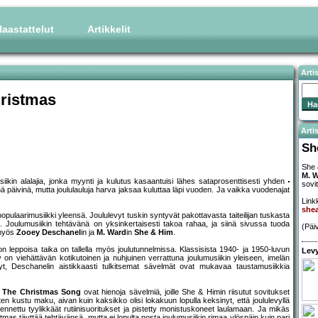
aastattelut
Artikkelit
Arti
ristmas
Artis
Sh
She 
M. 
siikin alalajia, jonka myynti ja kulutus kasaantuisi lähes sataprosenttisesti yhden
sovi
ä päivinä, mutta joululauluja harva jaksaa kuluttaa läpi vuoden. Ja vaikka vuodenajat
Linkk
she
populaarimusiikki yleensä. Joululevyt tuskin syntyvät pakottavasta taiteilijan tuskasta
 Joulumusiikin tehtävänä on yksinkertaisesti takoa rahaa, ja siinä sivussa tuoda
(Päi
 myös
Zooey Deschanel
in ja
M. Ward
in
She & Him
.
n leppoisa taika on tallella myös joulutunnelmissa. Klassisista 1940- ja 1950-luvun
Levy
y on viehättävän kotikutoinen ja nuhjuinen verrattuna joulumusiikin yleiseen, imelän
stetyt, Deschanelin aistikkaasti tulkitsemat sävelmät ovat mukavaa taustamusiikkia
a
The Christmas Song
ovat hienoja sävelmiä, joille She & Himin riisutut sovitukset
en kustu maku, aivan kuin kaksikko olisi lokakuun lopulla keksinyt, että joululevyllä
nnettu tyylikkäät rutiinisuoritukset ja pistetty monistuskoneet laulamaan. Ja mikäs
as täyttää tehtävänsä, mutta ei lopulta nosta joulumusiikin rimaa ylöspäin kuin pari