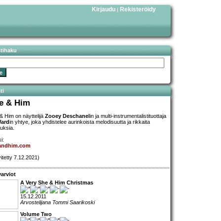
Kirjaudu
Rekisteröidy
|
stihaku
ti
e & Him
& Him on näyttelijä
Zooey Deschanel
in ja multi-instrumentalistituottaja
Ward
in yhtye, joka yhdistelee aurinkoista melodisuutta ja rikkaita
tuksia.
i:
andhim.com
vitetty 7.12.2021)
arviot
A Very She & Him Christmas
15.12.2011
Arvostelijana Tommi Saarikoski
Volume Two