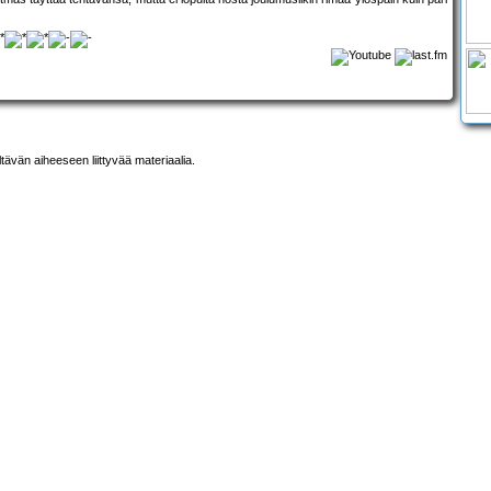
ltävän aiheeseen liittyvää materiaalia.