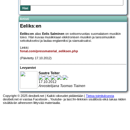
Artisti
Eeliks:en
Eeliks:en
alias
Eelis Salminen
on seitsenvuotias suomalaisen musiikin
toivo. Hän kuvaa musiikkiaan elektronisen musiikin ja tanssimusiikin
sekoitukseksi ja laulaa englanniksi ja siansaksaksi.
Linkki:
fonal.com/pressmaterial_eeliksen.php
(Päivitetty 17.10.2012)
Levyarviot
Suutre Teiter
17.10.2012
Arvostelijana Tuomas Tiainen
Copyright © 2025 desibeli.net | Kaikki oikeudet pidätetään |
Tietoa toimituksesta
desibeli.net ei vastaa Facebook-, Youtube- ja last.fm-linkkien sisällöstä eikä takaa niiden
sisältävän aiheeseen liittyvää materiaalia.