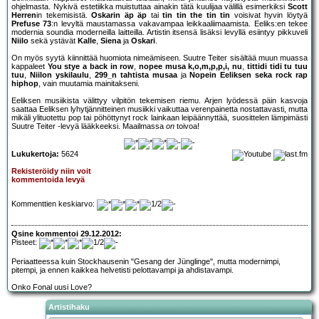
ohjelmasta. Nykivä estetiikka muistuttaa ainakin tätä kuulijaa välillä esimerkiksi
Scott
Herren
in tekemisistä.
Oskarin äp äp
tai
tin tin the tin tin
voisivat hyvin löytyä
Prefuse 73
:n levyltä maustamassa vakavampaa leikkaaliimaamista. Eeliks:en tekee
modernia soundia moderneilla laitteilla. Artistin itsensä lisäksi levyllä esiintyy pikkuveli
Niilo
sekä ystävät
Kalle
,
Siena
ja
Oskari
.
On myös syytä kiinnittää huomiota nimeämiseen. Suutre Teiter sisältää muun muassa
kappaleet
You stye a back in row
,
nopee musa k,o,m,p,p,i, nu
,
tittidi tidi tu tuu
tuu
,
Niilon yskilaulu
,
299_n tahtista musaa
ja
Nopein Eeliksen seka rock rap
hiphop
, vain muutamia mainitakseni.
Eeliksen musiikista välittyy vilpitön tekemisen riemu. Arjen lyödessä päin kasvoja
saattaa Eeliksen lyhytjännitteinen musiikki vaikuttaa verenpainetta nostattavasti, mutta
mikäli ylituotettu pop tai pöhöttynyt rock lainkaan leipäännyttää, suosittelen lämpimästi
Suutre Teiter -levyä lääkkeeksi. Maailmassa
on
toivoa!
Lukukertoja:
5624
Rekisteröidy niin voit
kommentoida levyä
Kommenttien keskiarvo:
Qsine kommentoi 29.12.2012:
Pisteet:
Periaatteessa kuin Stockhausenin "Gesang der Jünglinge", mutta modernimpi,
pitempi, ja ennen kaikkea helvetisti pelottavampi ja ahdistavampi.
Onko Fonal uusi Love?
Artistihaku