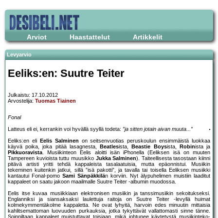
Arviot
Haastattelut
Artikkelit
Levyarvio
Eeliks:en: Suutre Teiter
Julkaistu: 17.10.2012
Arvostelija:
Tuomas Tiainen
Fonal
Latteus eli ei, kerrankin voi hyvällä syyllä todeta:
”ja sitten jotain aivan muuta...”
Eeliks:en eli
Eelis Salminen
on seitsenvuotias peruskoulun ensimmäistä luokkaa
käyvä poika, joka pitää lasagnesta,
Beatles
ista,
Beastie Boys
ista,
Robin
ista ja
Pikkuoravista
. Musiikinteon Eelis aloitti isän iPhonella (Eeliksen isä on muuten
Tampereen kuvioista tuttu muusikko
Jukka Salminen
). Taiteellisesta tasostaan kiinni
pitävä artisti yritti tehdä kappaleista tasalaatuisia, mutta epäonnistui. Musiikin
tekeminen kuitenkin jatkui, sillä ”isä pakotti”, ja tavalla tai toisella Eeliksen musiikki
kantautui Fonal-pomo
Sami Sänpäkkilä
n korviin. Nyt älypuhelimen muistiin laaditut
kappaleet on saatu jakoon maailmalle Suutre Teiter -albumin muodossa.
Eelis itse kuvaa musiikkiaan elektronisen musiikin ja tanssimusiikin sekoitukseksi.
Englanniksi ja siansaksaksi laulettuja raitoja on Suutre Teiter -levyllä huimat
kolmekymmentäkolme kappaletta. Ne ovat lyhyitä, harvoin edes minuutin mittaisia
kahlitsemattoman luovuuden purkauksia, jotka tykyttävät vallattomasti sinne tänne.
Soinniltaan kappaleet muistuttavat toisiaan, mikä johtunee käytetystä musiikinteko-