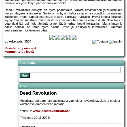
nousee kevyesti levyn parhaimmaksi raidaksi.
Dead Revolutionin debyytti on hyvä päänavaus, vaikka aavistuksen yksiuloitteisen
kuvan yhtyeestä antaakin. Soitto on jo hyvin hallussa ja oma soundikin on runsaan
kuuloinen, mutta kappalemateriaali ei kyllä juurikaan häikäise. Hyviä ideoita biiseistä
löytyy toki runsaastikin, mutta niistä ei vain tunnuta saavan riittävästi irti. Näin biisien
potentiaali jää osin käyttämättä, ja ne jäävät turhan keskinkertaisiksi. Mutta kuten jo
edellä sanoin, on tämä hyvä aloitus uralle ja ensityöksi kunnollinen. Jäämme
seuraamaan mitä tuleman pitää.
Lukukertoja:
5564
Rekisteröidy niin voit
kommentoida levyä
Artistihaku
Artisti
Dead Revolution
Melodista raskaamman puoleista ja vanhoista hyväksi havaituista opeista
voimaansa ammentavaa metallia.
Kotisivut:
www.deadrevolution.net
(Päivitetty 30.11.2004)