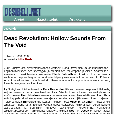
Arviot
Haastattelut
Artikkelit
Levyarvio
Dead Revolution: Hollow Sounds From
The Void
Julkaistu: 22.08.2003
Arvostelija:
Mika Roth
Juuri kolmevuotis syntymäpäiväänsä viettänyt Dead Revolution uskoo musiikissaan
englanninkieliseen perusheavyyn, ja etenkin sen rockimpaan puoleen. Saatteessa
mainituista musiikillisista vaikuttajista
Black Sabbath
on kaikkein ilmeisin, tosin
niinhän se on puolella genren bändeistä. Myös joitain vivahteita on omaksuttu Pohjois-
Amerikan alternative-metal bändeiltä. Kokoonpanona toimii perinteinen kaksi kitaraa,
laulu, basso ja rummut viisikko.
Hyökkäyksen kärkenä toimiva
Dark Perception
lähtee mukavan reippaasti liikkeelle,
tarjoten rosoista mutta melodista kitarointia. Bändi soittaa mukavan rennosti yhteen ja
myös laulaja
Timo Nissinen
osoittaa nopeasti olevansa oikea tekijämies. Harmillista
että kappale ei oikein nouse soittajiensa tasalle, vaan jää aavistuksen vajaaksi.
Toisena soiva
Blindside
tuo paikoin mieleen jopa
Alice In Chains
in, mikä ei ole
ainakaan huono asia. Etenkin väliosa sekä kitarasoolo toimivat kuin euron kolikko
ässä-arpaan, ja sounditkin tuntuvat aavistuksen terävimmiltä verrattuna
aloituskappaleeseen. Viimeisenä repäisynä toimiva
Soul In Decay
on jälleen askel
aavistuksen perinteisempään toteutukseen, ja hitaasti mutta varmasti tarttuva kappale