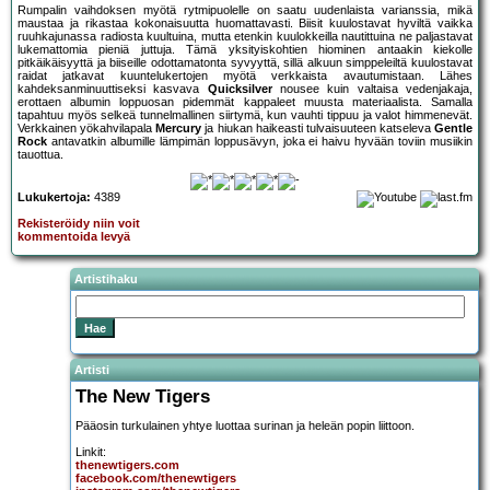
Rumpalin vaihdoksen myötä rytmipuolelle on saatu uudenlaista varianssia, mikä
maustaa ja rikastaa kokonaisuutta huomattavasti. Biisit kuulostavat hyviltä vaikka
ruuhkajunassa radiosta kuultuina, mutta etenkin kuulokkeilla nautittuina ne paljastavat
lukemattomia pieniä juttuja. Tämä yksityiskohtien hiominen antaakin kiekolle
pitkäikäisyyttä ja biiseille odottamatonta syvyyttä, sillä alkuun simppeleiltä kuulostavat
raidat jatkavat kuuntelukertojen myötä verkkaista avautumistaan.
Lähes
kahdeksanminuuttiseksi kasvava
Quicksilver
nousee kuin valtaisa vedenjakaja,
erottaen albumin loppuosan pidemmät kappaleet muusta materiaalista. Samalla
tapahtuu myös selkeä tunnelmallinen siirtymä, kun vauhti tippuu ja valot himmenevät.
Verkkainen yökahvilapala
Mercury
ja hiukan haikeasti tulvaisuuteen katseleva
Gentle
Rock
antavatkin albumille lämpimän loppusävyn, joka ei haivu hyvään toviin musiikin
tauottua.
Lukukertoja:
4389
Rekisteröidy niin voit
kommentoida levyä
Artistihaku
Artisti
The New Tigers
Pääosin turkulainen yhtye luottaa surinan ja heleän popin liittoon.
Linkit:
thenewtigers.com
facebook.com/thenewtigers