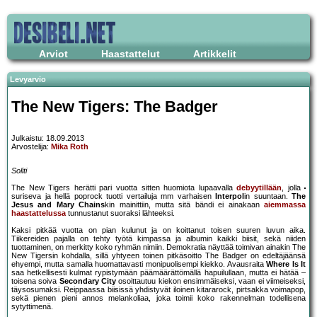
Arviot
Haastattelut
Artikkelit
Levyarvio
The New Tigers: The Badger
Julkaistu: 18.09.2013
Arvostelija:
Mika Roth
Soliti
The New Tigers herätti pari vuotta sitten huomiota lupaavalla
debyytillään
, jolla
suriseva ja hellä poprock tuotti vertailuja mm varhaisen
Interpol
in suuntaan.
The
Jesus and Mary Chains
kin mainittiin, mutta sitä bändi ei ainakaan
aiemmassa
haastattelussa
tunnustanut suoraksi lähteeksi.
Kaksi pitkää vuotta on pian kulunut ja on koittanut toisen suuren luvun aika.
Tiikereiden pajalla on tehty työtä kimpassa ja albumin kaikki biisit, sekä niiden
tuottaminen, on merkitty koko ryhmän nimiin. Demokratia näyttää toimivan ainakin The
New Tigersin kohdalla, sillä yhtyeen toinen pitkäsoitto The Badger on edeltäjäänsä
ehyempi, mutta samalla huomattavasti monipuolisempi kiekko. Avausraita
Where Is It
saa hetkellisesti kulmat rypistymään päämäärättömällä hapuilullaan, mutta ei hätää –
toisena soiva
Secondary City
osoittautuu kiekon ensimmäiseksi, vaan ei viimeiseksi,
täysosumaksi. Reippaassa biisissä yhdistyvät iloinen kitararock, pirtsakka voimapop,
sekä pienen pieni annos melankoliaa, joka toimii koko rakennelman todellisena
sytyttimenä.