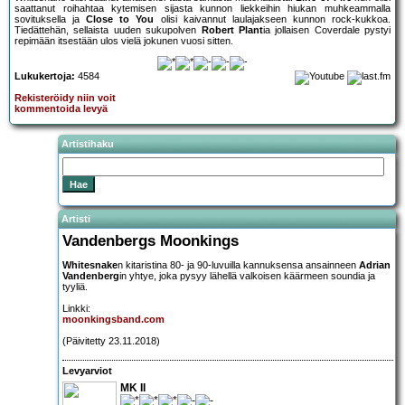
saattanut roihahtaa kytemisen sijasta kunnon liekkeihin hiukan muhkeammalla
sovituksella ja
Close to You
olisi kaivannut laulajakseen kunnon rock-kukkoa.
Tiedättehän, sellaista uuden sukupolven
Robert Plant
ia jollaisen Coverdale pystyi
repimään itsestään ulos vielä jokunen vuosi sitten.
Lukukertoja:
4584
Rekisteröidy niin voit
kommentoida levyä
Artistihaku
Artisti
Vandenbergs Moonkings
Whitesnake
n kitaristina 80- ja 90-luvuilla kannuksensa ansainneen
Adrian
Vandenberg
in yhtye, joka pysyy lähellä valkoisen käärmeen soundia ja
tyyliä.
Linkki:
moonkingsband.com
(Päivitetty 23.11.2018)
Levyarviot
MK II