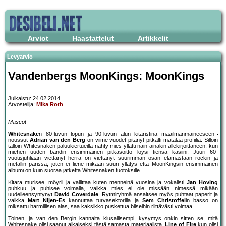
Arviot
Haastattelut
Artikkelit
Levyarvio
Vandenbergs MoonKings: MoonKings
Julkaistu: 24.02.2014
Arvostelija:
Mika Roth
Mascot
Whitesnake
n 80-luvun lopun ja 90-luvun alun kitaristina maailmanmaineeseen
noussut
Adrian van den Berg
on viime vuodet pitänyt pitkälti matalaa profiilia. Silloin
tällöin Whitesnaken paluukiertueilla nähty mies yllätti näin ainakin allekirjoittaneen, kun
miehen uuden bändin ensimmäinen pitkäsoitto löysi tiensä käsiini. Juuri 60-
vuotisjuhliaan viettänyt herra on viettänyt suurimman osan elämästään rockin ja
metallin parissa, joten ei liene mikään suuri yllätys että MoonKingsin ensimmäinen
albumi on kuin suoraa jatketta Whitesnaken tuotoksille.
Kitara murisee, möyrii ja vallittaa kuten menneinä vuosina ja vokalisti
Jan Hoving
puhkuu ja puhisee voimalla, vaikka mies ei ole missään nimessä mikään
uudelleensyntynyt
David Coverdale
. Rytmiryhmä ansaitsee myös puhtaat paperit ja
vaikka
Mart Nijen-Es
kannuttaa turvasektorilla ja
Sem Christoffel
in basso on
miksattu harmillisen alas, saa kaksikko puskettua biiseihin riittävästi voimaa.
Toinen, ja van den Bergin kannalta kiusallisempi, kysymys onkin sitten se, mitä
Whitesnake olisi saanut aikaiseksi tästä samasta materiaalista.
Line of Fire
kun olisi