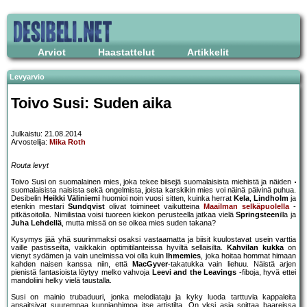
Arviot
Haastattelut
Artikkelit
Levyarvio
Toivo Susi: Suden aika
Julkaistu: 21.08.2014
Arvostelija:
Mika Roth
Routa levyt
Toivo Susi on suomalainen mies, joka tekee biisejä suomalaisista miehistä ja näiden
suomalaisista naisista sekä ongelmista, joista karskikin mies voi näinä päivinä puhua.
Desibelin
Heikki Väliniemi
huomioi noin vuosi sitten, kuinka herrat
Kela
,
Lindholm
ja
etenkin mestari
Sundqvist
olivat toimineet vaikutteina
Maailman selkäpuolella
-
pitkäsoitolla. Nimilistaa voisi tuoreen kiekon perusteella jatkaa vielä
Springsteen
illa ja
Juha Lehdellä
, mutta missä on se oikea mies suden takana?
Kysymys jää yhä suurimmaksi osaksi vastaamatta ja biisit kuulostavat usein varttia
vaille pastisseilta, vaikkakin optimitilanteissa hyviltä sellaisilta.
Kahvilan kukka
on
vienyt sydämen ja vain unelmissa voi olla kuin
Ihmemies
, joka hoitaa hommat himaan
kahden naisen kanssa niin, että
MacGyver
-takatukka vain liehuu. Näistä arjen
pienistä fantasioista löytyy melko vahvoja
Leevi and the Leavings
-fiboja, hyvä ettei
mandoliini helky vielä taustalla.
Susi on mainio trubaduuri, jonka melodiataju ja kyky luoda tarttuvia kappaleita
ansaitsivat suurempaa kunnianhimoa itse artistilta. On yksi asia soittaa baareissa