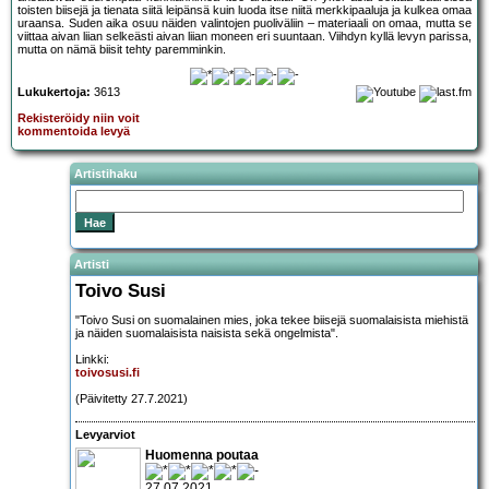
toisten biisejä ja tienata siitä leipänsä kuin luoda itse niitä merkkipaaluja ja kulkea omaa
uraansa. Suden aika osuu näiden valintojen puoliväliin – materiaali on omaa, mutta se
viittaa aivan liian selkeästi aivan liian moneen eri suuntaan. Viihdyn kyllä levyn parissa,
mutta on nämä biisit tehty paremminkin.
Lukukertoja:
3613
Rekisteröidy niin voit
kommentoida levyä
Artistihaku
Artisti
Toivo Susi
"Toivo Susi on suomalainen mies, joka tekee biisejä suomalaisista miehistä
ja näiden suomalaisista naisista sekä ongelmista".
Linkki:
toivosusi.fi
(Päivitetty 27.7.2021)
Levyarviot
Huomenna poutaa
27.07.2021