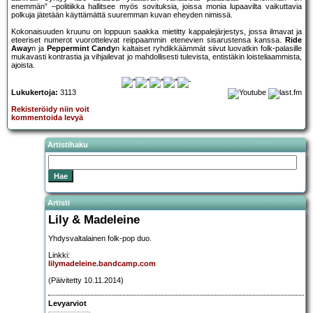
enemmän” –politiikka hallitsee myös sovituksia, joissa monia lupaavilta vaikuttavia
polkuja jätetään käyttämättä suuremman kuvan eheyden nimissä.
Kokonaisuuden kruunu on loppuun saakka mietitty kappalejärjestys, jossa ilmavat ja
eteeriset numerot vuorottelevat reippaammin etenevien sisarustensa kanssa.
Ride
Away
n ja
Peppermint Candy
n kaltaiset ryhdikkäämmät siivut luovatkin folk-palasille
mukavasti kontrastia ja vihjailevat jo mahdollisesti tulevista, entistäkin loisteliaammista,
ajoista.
Lukukertoja:
3113
Rekisteröidy niin voit
kommentoida levyä
Artistihaku
Artisti
Lily & Madeleine
Yhdysvaltalainen folk-pop duo.
Linkki:
lilymadeleine.bandcamp.com
(Päivitetty 10.11.2014)
Levyarviot