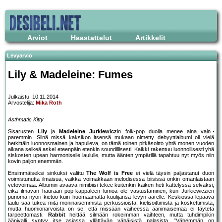
Arviot
Haastattelut
Artikkelit
Levyarvio
Lily & Madeleine: Fumes
Julkaistu: 10.11.2014
Arvostelija:
Mika Roth
Asthmatic Kitty
Sisarusten
Lily
ja
Madeleine Jurkiewicz
in folk-pop duolla menee aina vain
paremmin. Siinä missä kaksikon itsensä mukaan nimetty debyyttialbumi oli vielä
hetkittäin luonnosmainen ja hapuileva, on tämä toinen pitkäsoitto yhtä monen vuoden
aikana selkeä askel eteenpäin etenkin soundillisesti. Kaikki rakentuu luonnollisesti yhä
siskosten upean harmoniselle laululle, mutta äänten ympärillä tapahtuu nyt myös niin
kovin paljon enemmän.
Ensimmäiseksi sinkuksi valittu
The Wolf is Free
ei vielä täysin paljastanut duon
voimistunutta ilmaisua, vaikka voimakkaan melodisessa biisissä onkin omanlaistaan
vetovoimaa. Albumin avaava nimibiisi tekee kuitenkin kaiken heti kättelyssä selväksi,
eikä ilmavan hauraan pop-kappaleen lumoa ole vastustaminen, kun Jurkiewiczien
punoma nyöri kietoo kuin huomaamatta kuulijansa levyn äärelle. Keskiössä lepäävä
laulu saa tukea mitä moninaisemmista perkussioista, kielisoittimista ja koskettimista,
mutta huomionarvoista on se, että missään vaiheessa äänimaisemaa ei täytetä
tarpeettomasti.
Rabbit
heittää silmään rokeimman vaihteen, mutta tuhdimpikin
äänivalli syntyy itse asiassa yllättävän vähäisistä palasista. ”Vähemmän on