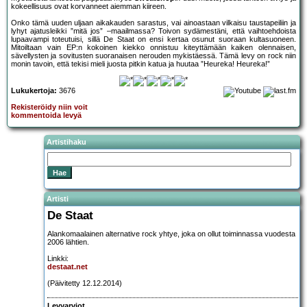
kokeellisuus ovat korvanneet aiemman kiireen.
Onko tämä uuden uljaan aikakauden sarastus, vai ainoastaan vilkaisu taustapeiliin ja
lyhyt ajatusleikki ”mitä jos” –maailmassa? Toivon sydämestäni, että vaihtoehdoista
lupaavampi toteutuisi, sillä De Staat on ensi kertaa osunut suoraan kultasuoneen.
Mitoiltaan vain EP:n kokoinen kiekko onnistuu kiteyttämään kaiken olennaisen,
sävellysten ja sovitusten suoranaisen nerouden mykistäessä. Tämä levy on rock niin
monin tavoin, että tekisi mieli juosta pitkin katua ja huutaa ”Heureka! Heureka!”
Lukukertoja:
3676
Rekisteröidy niin voit
kommentoida levyä
Artistihaku
Artisti
De Staat
Alankomaalainen alternative rock yhtye, joka on ollut toiminnassa vuodesta
2006 lähtien.
Linkki:
destaat.net
(Päivitetty 12.12.2014)
Levyarviot