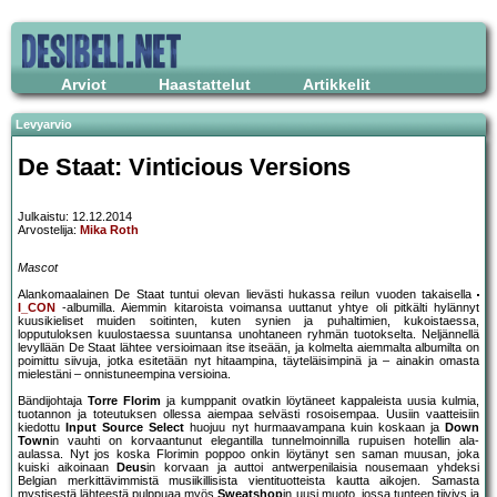
Arviot
Haastattelut
Artikkelit
Levyarvio
De Staat: Vinticious Versions
Julkaistu: 12.12.2014
Arvostelija:
Mika Roth
Mascot
Alankomaalainen De Staat tuntui olevan lievästi hukassa reilun vuoden takaisella
I_CON
-albumilla. Aiemmin kitaroista voimansa uuttanut yhtye oli pitkälti hylännyt
kuusikieliset muiden soitinten, kuten synien ja puhaltimien, kukoistaessa,
lopputuloksen kuulostaessa suuntansa unohtaneen ryhmän tuotokselta. Neljännellä
levyllään De Staat lähtee versioimaan itse itseään, ja kolmelta aiemmalta albumilta on
poimittu siivuja, jotka esitetään nyt hitaampina, täyteläisimpinä ja – ainakin omasta
mielestäni – onnistuneempina versioina.
Bändijohtaja
Torre Florim
ja kumppanit ovatkin löytäneet kappaleista uusia kulmia,
tuotannon ja toteutuksen ollessa aiempaa selvästi rosoisempaa. Uusiin vaatteisiin
kiedottu
Input Source Select
huojuu nyt hurmaavampana kuin koskaan ja
Down
Town
in vauhti on korvaantunut elegantilla tunnelmoinnilla rupuisen hotellin ala-
aulassa. Nyt jos koska Florimin poppoo onkin löytänyt sen saman muusan, joka
kuiski aikoinaan
Deus
in korvaan ja auttoi antwerpenilaisia nousemaan yhdeksi
Belgian merkittävimmistä musiikillisista vientituotteista kautta aikojen. Samasta
mystisestä lähteestä pulppuaa myös
Sweatshop
in uusi muoto, jossa tunteen tiiviys ja