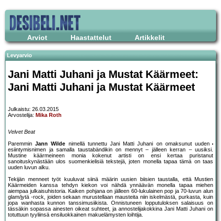
Arviot
Haastattelut
Artikkelit
Levyarvio
Jani Matti Juhani ja Mustat Käärmeet:
Jani Matti Juhani ja Mustat Käärmeet
Julkaistu: 26.03.2015
Arvostelija:
Mika Roth
Velvet Beat
Paremmin
Jann Wilde
nimellä tunnettu Jani Matti Juhani on omaksunut uuden
esiintymisnimen ja samalla taustabändikin on mennyt – jälleen kerran – uusiksi.
Mustine käärmeineen monia kokenut artisti on ensi kertaa puristanut
sanoituskynästään ulos suomenkielisiä tekstejä, joten monella tapaa tämä on taas
uuden luvun alku.
Tekijän menneet työt kuuluvat siinä määrin uusien biisien taustalla, että Mustien
Käärmeiden kanssa tehdyn kiekon voi nähdä ynnäävän monella tapaa miehen
aiempaa julkaisuhistoria. Kaiken pohjana on jälleen 60-lukulainen pop ja 70-luvun alun
glam/jytä -rock, joiden sekaan murustellaan mausteita niin iskelmästä, purkasta, kuin
jopa wanhasta kunnon tanssimusiikista. Onnistuneen lopputuloksen salaisuus on
tässäkin sopassa ainesten oikeat suhteet, ja annostelijakokkina Jani Matti Juhani on
totuttuun tyyliinsä ensiluokkainen makuelämysten loihtija.