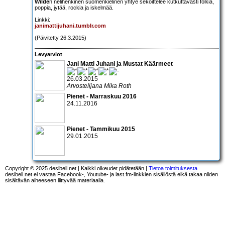
Wilde
n nelihenkinen suomenkielinen yhtye sekoittelee kutkuttavasti folkia,
poppia, jytää, rockia ja iskelmää.
Linkki:
janimattijuhani.tumblr.com
(Päivitetty 26.3.2015)
Levyarviot
Jani Matti Juhani ja Mustat Käärmeet
26.03.2015
Arvostelijana Mika Roth
Pienet - Marraskuu 2016
24.11.2016
Pienet - Tammikuu 2015
29.01.2015
Copyright © 2025 desibeli.net | Kaikki oikeudet pidätetään |
Tietoa toimituksesta
desibeli.net ei vastaa Facebook-, Youtube- ja last.fm-linkkien sisällöstä eikä takaa niiden
sisältävän aiheeseen liittyvää materiaalia.