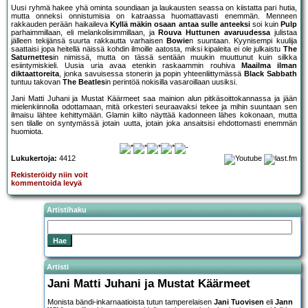
Uusi ryhmä hakee yhä ominta soundiaan ja laukausten seassa on kiistatta pari hutia,
mutta onneksi onnistumisia on katraassa huomattavasti enemmän. Menneen
rakkauden perään haikaileva
Kyllä mäkin osaan antaa sulle anteeksi
soi kuin
Pulp
parhaimmillaan, eli melankolisimmillaan, ja
Rouva Huttunen avaruudessa
julistaa
jälleen tekijänsä suurta rakkautta varhaisen
Bowie
n suuntaan. Kyynisempi kuulija
saattaisi jopa heitellä näissä kohdin ilmoille aatosta, miksi kipaleita ei ole julkaistu
The
Saturnettes
in nimissä, mutta on tässä sentään muukin muuttunut kuin silkka
esiintymiskieli. Uusia uria avaa etenkin raskaammin rouhiva
Maailma ilman
diktaattoreita
, jonka savuisessa stonerin ja popin yhteenliittymässä
Black Sabbath
tuntuu takovan
The Beatles
in perintöä nokisilla vasaroillaan uusiksi.
Jani Matti Juhani ja Mustat Käärmeet saa mainion alun pitkäsoittokannassa ja jään
mielenkiinnolla odottamaan, mitä orkesteri seuraavaksi tekee ja mihin suuntaan sen
ilmaisu lähtee kehittymään. Glamin kiilto näyttää kadonneen lähes kokonaan, mutta
sen tilalle on syntymässä jotain uutta, jotain joka ansaitsisi ehdottomasti enemmän
huomiota.
Lukukertoja:
4412
Rekisteröidy niin voit
kommentoida levyä
Artistihaku
Artisti
Jani Matti Juhani ja Mustat Käärmeet
Monista bändi-inkarnaatioista tutun tamperelaisen
Jani Tuovisen
eli
Jann