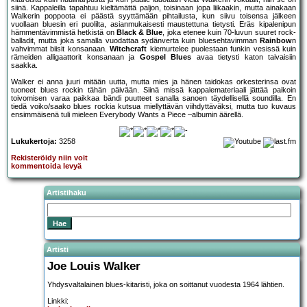
siinä. Kappaleilla tapahtuu kieltämättä paljon, toisinaan jopa liikaakin, mutta ainakaan
Walkerin poppoota ei päästä syyttämään pihtailusta, kun siivu toisensa jälkeen
vuollaan bluesin eri puolilta, asianmukaisesti maustettuna tietysti. Eräs kipalenipun
hämmentävimmistä hetkistä on
Black & Blue
, joka etenee kuin 70-luvun suuret rock-
balladit, mutta joka samalla vuodattaa sydänverta kuin bluesehtavimman
Rainbow
n
vahvimmat biisit konsanaan.
Witchcraft
kiemurtelee puolestaan funkin vesissä kuin
rämeiden alligaattorit konsanaan ja
Gospel Blues
avaa tietysti katon taivaisiin
saakka.
Walker ei anna juuri mitään uutta, mutta mies ja hänen taidokas orkesterinsa ovat
tuoneet blues rockin tähän päivään. Siinä missä kappalemateriaali jättää paikoin
toivomisen varaa paikkaa bändi puutteet sanalla sanoen täydellisellä soundilla. En
tiedä voiko/saako blues rockia kutsua miellyttävän viihdyttäväksi, mutta tuo kuvaus
ensimmäisenä tuli mieleen Everybody Wants a Piece –albumin äärellä.
Lukukertoja:
3258
Rekisteröidy niin voit
kommentoida levyä
Artistihaku
Artisti
Joe Louis Walker
Yhdysvaltalainen blues-kitaristi, joka on soittanut vuodesta 1964 lähtien.
Linkki: