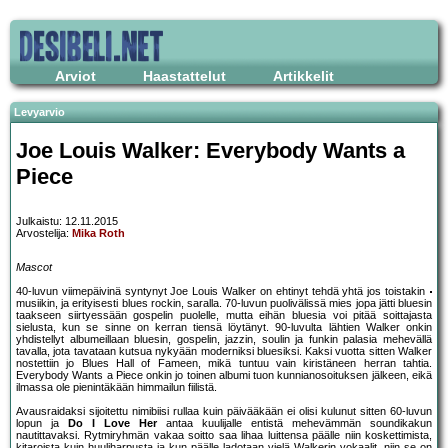
Arviot
Haastattelut
Artikkelit
Levyarvio
Joe Louis Walker: Everybody Wants a
Piece
Julkaistu: 12.11.2015
Arvostelija:
Mika Roth
Mascot
40-luvun viimepäivinä syntynyt Joe Louis Walker on ehtinyt tehdä yhtä jos toistakin
musiikin, ja erityisesti blues rockin, saralla. 70-luvun puolivälissä mies jopa jätti bluesin
taakseen siirtyessään gospelin puolelle, mutta eihän bluesia voi pitää soittajasta
sielusta, kun se sinne on kerran tiensä löytänyt. 90-luvulta lähtien Walker onkin
yhdistellyt albumeillaan bluesin, gospelin, jazzin, soulin ja funkin palasia mehevällä
tavalla, jota tavataan kutsua nykyään moderniksi bluesiksi. Kaksi vuotta sitten Walker
nostettiin jo Blues Hall of Fameen, mikä tuntuu vain kiristäneen herran tahtia.
Everybody Wants a Piece onkin jo toinen albumi tuon kunnianosoituksen jälkeen, eikä
ilmassa ole pienintäkään himmailun fiilistä.
Avausraidaksi sijoitettu nimibiisi rullaa kuin päivääkään ei olisi kulunut sitten 60-luvun
lopun ja
Do I Love Her
antaa kuulijalle entistä mehevämmän soundikakun
nautittavaksi. Rytmiryhmän vakaa soitto saa lihaa luittensa päälle niin koskettimista,
kitaroista kuin huuliharpusta ja kun päälle ladotaan vielä Walkerin vokaalit, niin se on