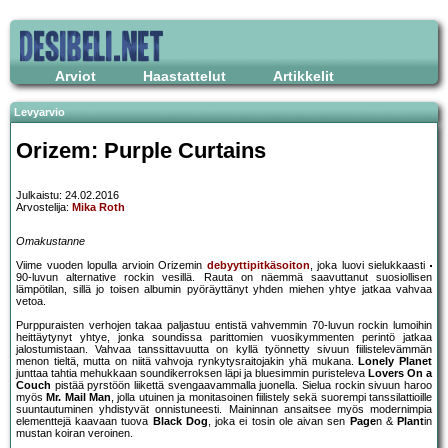
Arviot
Haastattelut
Artikkelit
Levyarvio
Orizem: Purple Curtains
Julkaistu: 24.02.2016
Arvostelija:
Mika Roth
Omakustanne
Viime vuoden lopulla arvioin Orizemin
debyyttipitkäsoiton
, joka luovi sielukkaasti
90-luvun alternative rockin vesillä. Rauta on näemmä saavuttanut suosiollisen
lämpötilan, sillä jo toisen albumin pyöräyttänyt yhden miehen yhtye jatkaa vahvaa
vetoa.
Purppuraisten verhojen takaa paljastuu entistä vahvemmin 70-luvun rockin lumoihin
heittäytynyt yhtye, jonka soundissa parittomien vuosikymmenten perintö jatkaa
jalostumistaan. Vahvaa tanssittavuutta on kyllä työnnetty sivuun fiilistelevämmän
menon tieltä, mutta on niitä vahvoja rynkytysraitojakin yhä mukana.
Lonely Planet
junttaa tahtia mehukkaan soundikerroksen läpi ja bluesimmin puristeleva
Lovers On a
Couch
pistää pyrstöön liikettä svengaavammalla juonella. Sielua rockin sivuun haroo
myös
Mr. Mail Man
, jolla utuinen ja monitasoinen fiilistely sekä suorempi tanssilattioille
suuntautuminen yhdistyvät onnistuneesti. Maininnan ansaitsee myös modernimpia
elementtejä kaavaan tuova
Black Dog
, joka ei tosin ole aivan sen
Page
n &
Plant
in
mustan koiran veroinen.