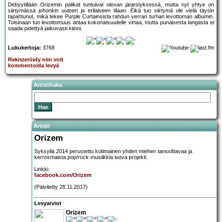
Debyytillään Orizemin palikat tuntuivat olevan järjestyksessä, mutta nyt yhtye on
siirtymässä johonkin uuteen ja erilaiseen tilaan. Eikä tuo siirtymä ole vielä täysin
tapahtunut, mikä tekee Purple Curtainsista rahdun verran turhan levottoman albumin.
Toisinaan tuo levottomuus antaa kokonaisuudelle virtaa, mutta punaisesta langasta ei
saada pidettyä jatkuvasti kiinni.
Lukukertoja:
3768
Rekisteröidy niin voit
kommentoida levyä
Artistihaku
Artisti
Orizem
Syksyllä 2014 perustettu kotimainen yhden miehen tanssittavaa ja
kerrosmaista pop/rock-musiikkia luova projekti.
Linkki:
facebook.com/Orizem
(Päivitetty 28.11.2017)
Levyarviot
Orizem