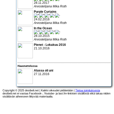
28.11.2017
Arvostelijana Mika Roth
Purple Curtains
24.02.2016
Arvostelijana Mika Roth
In the Ocean
28.10.2015
Arvostelijana Mika Roth
Pienet - Lokakuu 2016
21.10.2016
Haastattelussa
Alussa oli uni
27.11.2016
Copyright © 2025 desibeli.net | Kaikki oikeudet pidätetään |
Tietoa toimituksesta
desibeli.net ei vastaa Facebook-, Youtube- ja last.fm-linkkien sisällöstä eikä takaa niiden
sisältävän aiheeseen liittyvää materiaalia.