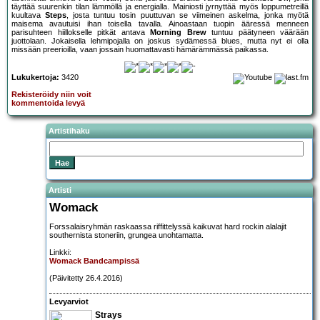
täyttää suurenkin tilan lämmöllä ja energialla. Mainiosti jyrnyttää myös loppumetreillä
kuultava
Steps
, josta tuntuu tosin puuttuvan se viimeinen askelma, jonka myötä
maisema avautuisi ihan toisella tavalla. Ainoastaan tuopin ääressä menneen
parisuhteen hiillokselle pitkät antava
Morning Brew
tuntuu päätyneen väärään
juottolaan. Jokaisella lehmipojalla on joskus sydämessä blues, mutta nyt ei olla
missään preerioilla, vaan jossain huomattavasti hämärämmässä paikassa.
Lukukertoja:
3420
Rekisteröidy niin voit
kommentoida levyä
Artistihaku
Artisti
Womack
Forssalaisryhmän raskaassa riffittelyssä kaikuvat hard rockin alalajit
southernista stoneriin, grungea unohtamatta.
Linkki:
Womack Bandcampissä
(Päivitetty 26.4.2016)
Levyarviot
Strays