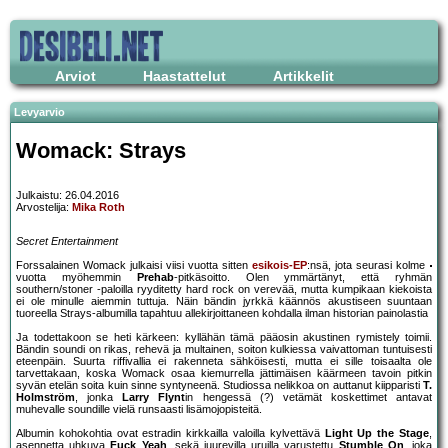
Arviot
Haastattelut
Artikkelit
Levyarvio
Womack: Strays
Julkaistu: 26.04.2016
Arvostelija:
Mika Roth
Secret Entertainment
Forssalainen Womack julkaisi viisi vuotta sitten
esikois-EP
:nsä, jota seurasi kolme
vuotta myöhemmin
Prehab
-pitkäsoitto. Olen ymmärtänyt, että ryhmän
southern/stoner -paloilla ryyditetty hard rock on verevää, mutta kumpikaan kiekoista
ei ole minulle aiemmin tuttuja. Näin bändin jyrkkä käännös akustiseen suuntaan
tuoreella Strays-albumilla tapahtuu allekirjoittaneen kohdalla ilman historian painolastia
Ja todettakoon se heti kärkeen: kyllähän tämä pääosin akustinen rymistely toimii.
Bändin soundi on rikas, rehevä ja multainen, soiton kulkiessa vaivattoman tuntuisesti
eteenpäin. Suurta riffivallia ei rakenneta sähköisesti, mutta ei sille toisaalta ole
tarvettakaan, koska Womack osaa kiemurrella jättimäisen käärmeen tavoin pitkin
syvän etelän soita kuin sinne syntyneenä. Studiossa nelikkoa on auttanut kiipparisti
T.
Holmström
, jonka
Larry Flynt
in hengessä (?) vetämät koskettimet antavat
muhevalle soundille vielä runsaasti lisämojopisteitä.
Albumin kohokohtia ovat estradin kirkkailla valoilla kylvettävä
Light Up the Stage
,
asennetta uhkuva
Fuck Yeah
, sekä juurevilla uruilla varustettu
Stumble On
, joka