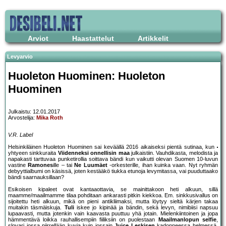
Arviot
Haastattelut
Artikkelit
Levyarvio
Huoleton Huominen: Huoleton
Huominen
Julkaistu: 12.01.2017
Arvostelija:
Mika Roth
V.R. Label
Helsinkiläinen Huoleton Huominen sai keväällä 2016 aikaiseksi pientä sutinaa, kun
yhtyeen sinkkuraita
Viidenneksi onnellisin maa
julkaistiin. Vauhdikasta, melodista ja
napakasti tarttuvaa punketirollia soittava bändi kun vaikutti olevan Suomen 10-luvun
vastine
Ramones
ille – tai
Ne Luumäet
-orkesterille, ihan kuinka vaan. Nyt ryhmän
debyyttialbumi on käsissä, joten kestääkö tiukka etunoja levymitassa, vai puuduttaako
bändi saarnauksillaan?
Esikoisen kipaleet ovat kantaaottavia, se mainittakoon heti alkuun, sillä
maamme/maailmamme tilaa pohditaan ankarasti pitkin kiekkoa. Em. sinkkusivallus on
sijoitettu heti alkuun, mikä on pieni antikliimaksi, mutta löytyy sieltä kärjen takaa
muitakin täsmäiskuja.
Tuli
iskee jo kipinää ja bändin, sekä levyn, nimibiisi napsuu
lupaavasti, mutta jotenkin vain kaavasta puuttuu yhä jotain. Mielenkiintoinen ja jopa
hämmentävä loikka rauhallisempiin fiiliksiin on puolestaan
Maailmanlopun selfie
,
slovari jossa piirrellään kuvia kuin jossain
Juice Leskisen
kadonneessa helmessä.