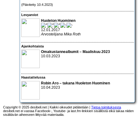
(Päivitetty 10.4.2023)
Levyarviot
Huoleton Huominen
12.01.2017
Arvostelijana Mika Roth
Ajankohtaista
Omakustannealbumit – Maaliskuu 2023
10.03.2023
Haastattelussa
Robin Aro – takana Huoleton Huominen
10.04.2023
Copyright © 2025 desibeli.net | Kaikki oikeudet pidätetään |
Tietoa toimituksesta
desibeli.net ei vastaa Facebook-, Youtube- ja last.fm-linkkien sisällöstä eikä takaa niiden
sisältävän aiheeseen liittyvää materiaalia.