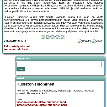
Ja tämä on siis mitä suurin hatunnosto. Esiin on nostettava myös helposti
perusbiisiksi tuomittava
Näkymätön kiire
, joka on rosoinen, likainen ja mitä täydellisin
perusvetäisy kaikessa punkmaisuudessaan. Näitä iskuja olisi mahtunut joukkoon
vaikka pari lisääkin, ihan vaan vinkkinä.
Huoleton Huominen auraa tietä tutuilla välineillä, mutta kun kyse on vasta
debyyttialbumista, voi lievän persoonattomuuden antaa vielä anteeksi. Vakavampi
haaste on biisimateriaalin tehojen kasvatus, sillä pitäytyessään vanhoissa kaavoissa
bändi sitoo suotta toisen kätensä selän taakse. Hieman rohkeammalla otteella näistä
sävellyksistä kun olisi saanut huomattavasti ikimuistoisemmankin kiekon kasaan. Eli
enemmän etunojaa ja unohdetaan ne genren sisäiset tyylipisteet, niin kyllä se siitä.
Lukukertoja:
4276
Rekisteröidy niin voit
kommentoida levyä
Artistihaku
Artisti
Huoleton Huominen
Kotimainen energistä, vauhdikasta, melodista ja napakasti tarttuvaa
punketirollia soittava bändi.
Linkit:
facebook.com/huoletonhuominenband
instagram.com/huoletonhuominen.band