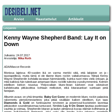
Arviot
Haastattelut
Artikkelit
Levyarvio
Kenny Wayne Shepherd Band: Lay It on
Down
Julkaistu: 24.07.2017
Arvostelija:
Mika Roth
ADA/Mascot Records
Monissa lajeissa 40-vuoden ikä on varma merkki siitä, että lakipiste on jo
taustapeilissä, mutta tämä ei ole tilanne blues rockin valtakunnassa. Niinpä Kenny
Wayne Shepherdin kohdalla tavataan hämmästellä, kuinka nuori mies vielä onkaan, ja
mitä kaikkea hän tuleekaan antamaan blues rockille tulevina vuosikymmeninä. Kolmen
edellisen kiekon noustua Yhdysvaltain blues-listan kärkeen ovat odotukset
kahdeksatta pitkäsoittoa kohtaan melkoiset, eikä kitarasankari suinkaan petä
fanejaan.
Albumin avaus on yhtä timanttia:
Baby Got Gone
on modernin blues rockin palasista
rakennettu pienoismestariteos joka pitää sisällään kaiken oleellisen, kun taas
Diamonds & Gold
on funkkaavine torvineen ja powersoul-kuvioineen laventaa
pitkäsoiton soundimaisemaa tuntuvasti. Nimibiisi
Lay It On Down
tiputtaa puolestaan
vauhtia ja voimaa, Shepherdin kitaran ja laulun piirtäessä kuvaa elämän kolhimasta ja
onnen hylkäämästä ihmisestä, joka voisi olla lopulta kuka tahansa ongelmiin