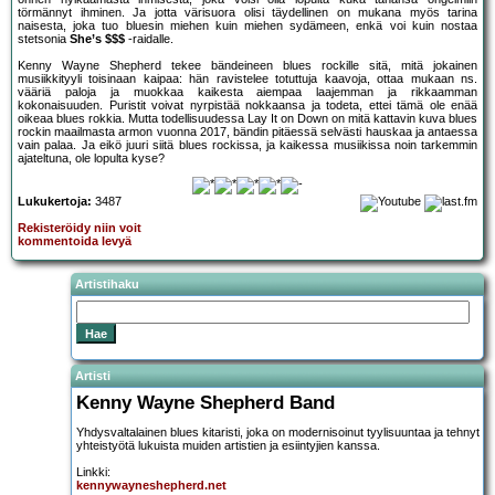
törmännyt ihminen. Ja jotta värisuora olisi täydellinen on mukana myös tarina
naisesta, joka tuo bluesin miehen kuin miehen sydämeen, enkä voi kuin nostaa
stetsonia
She’s $$$
-raidalle.
Kenny Wayne Shepherd tekee bändeineen blues rockille sitä, mitä jokainen
musiikkityyli toisinaan kaipaa: hän ravistelee totuttuja kaavoja, ottaa mukaan ns.
vääriä paloja ja muokkaa kaikesta aiempaa laajemman ja rikkaamman
kokonaisuuden. Puristit voivat nyrpistää nokkaansa ja todeta, ettei tämä ole enää
oikeaa blues rokkia. Mutta todellisuudessa Lay It on Down on mitä kattavin kuva blues
rockin maailmasta armon vuonna 2017, bändin pitäessä selvästi hauskaa ja antaessa
vain palaa. Ja eikö juuri siitä blues rockissa, ja kaikessa musiikissa noin tarkemmin
ajateltuna, ole lopulta kyse?
Lukukertoja:
3487
Rekisteröidy niin voit
kommentoida levyä
Artistihaku
Artisti
Kenny Wayne Shepherd Band
Yhdysvaltalainen blues kitaristi, joka on modernisoinut tyylisuuntaa ja tehnyt
yhteistyötä lukuista muiden artistien ja esiintyjien kanssa.
Linkki:
kennywayneshepherd.net