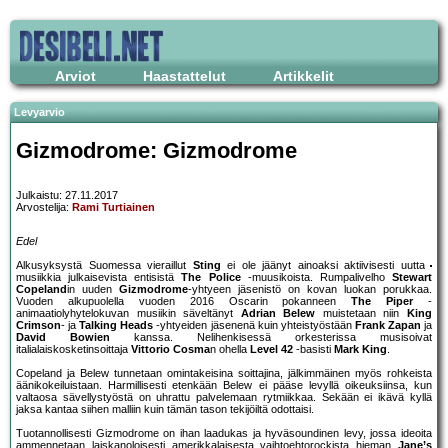
Arviot
Haastattelut
Artikkelit
Levyarvio
Gizmodrome: Gizmodrome
Julkaistu: 27.11.2017
Arvostelija:
Rami Turtiainen
Edel
Alkusyksystä Suomessa vieraillut
Sting
ei ole jäänyt ainoaksi aktiivisesti uutta
musiikkia julkaisevista entisistä
The Police
-muusikoista. Rumpalivelho
Stewart
Copeland
in uuden
Gizmodrome
-yhtyeen jäsenistö on kovan luokan porukkaa.
Vuoden alkupuolella vuoden 2016 Oscarin pokanneen
The Piper
-
animaatiolyhytelokuvan musiikin säveltänyt
Adrian Belew
muistetaan niin
King
Crimson
- ja
Talking Heads
-yhtyeiden jäsenenä kuin yhteistyöstään
Frank Zapan
ja
David Bowien
kanssa. Nelihenkisessä orkesterissa musisoivat
italialaiskosketinsoittaja
Vittorio Cosma
n ohella
Level 42
-basisti
Mark King
.
Copeland ja Belew tunnetaan omintakeisina soittajina, jälkimmäinen myös rohkeista
äänikokeiluistaan. Harmillisesti etenkään Belew ei pääse levyllä oikeuksiinsa, kun
valtaosa sävellystyöstä on uhrattu palvelemaan rytmiikkaa. Sekään ei ikävä kyllä
jaksa kantaa siihen malliin kuin tämän tason tekijöiltä odottaisi.
Tuotannollisesti Gizmodrome on ihan laadukas ja hyväsoundinen levy, jossa ideoita
ammennetaan laiskanoloisesti amerikkalaisesta vaihtoehtorockista hieman
Jane’s