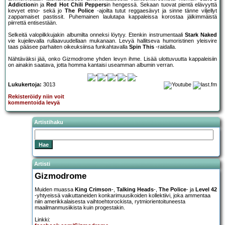
Addiction
in ja
Red Hot Chili Peppers
in hengessä. Sekaan tuovat pientä elävyyttä
kevyet etno- sekä jo
The Police
-ajoilta tutut reggaesävyt ja sinne tänne viljellyt
zappamaiset pastissit. Puhemainen laulutapa kappaleissa korostaa jälkimmäistä
piirrettä entisestään.
Selkeitä valopilkkujakin albumilta onneksi löytyy. Etenkin instrumentaali
Stark Naked
vie kujeilevalla rullaavuudellaan mukanaan. Levyä hallitseva humoristinen yleisvire
taas pääsee parhaiten oikeuksiinsa funkahtavalla
Spin This
-raidalla.
Nähtäväksi jää, onko Gizmodrome yhden levyn ihme. Lisää ulottuvuutta kappaleisiin
on ainakin saatava, jotta homma kantaisi useamman albumin verran.
Lukukertoja:
3013
Rekisteröidy niin voit
kommentoida levyä
Artistihaku
Artisti
Gizmodrome
Muiden muassa
King Crimson
-,
Talking Heads
-,
The Police
- ja
Level 42
-yhtyeissä vaikuttaneiden konkarimuusikoiden kollektiivi, joka ammentaa
niin amerikkalaisesta vaihtoehtorockista, rytmiorientoituneesta
maailmanmusiikista kuin progestakin.
Linkki: