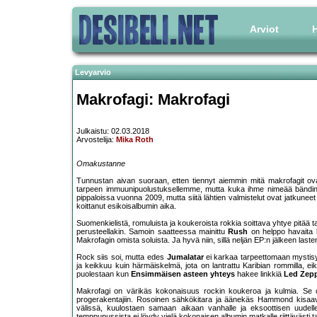
Arviot
H
Levyarvio
Makrofagi: Makrofagi
Julkaistu: 02.03.2018
Arvostelija:
Mika Roth
Omakustanne
Tunnustan aivan suoraan, etten tiennyt aiemmin mitä makrofagit ova
tarpeen immuunipuolustuksellemme, mutta kuka ihme nimeää bändinsä
pippaloissa vuonna 2009, mutta siitä lähtien valmistelut ovat jatkunee
koittanut esikoisalbumin aika.
Suomenkielistä, romuluista ja koukeroista rokkia soittava yhtye pitää t
perusteellakin. Samoin saatteessa mainittu
Rush
on helppo havaita k
Makrofagin omista soluista. Ja hyvä niin, sillä neljän EP:n jälkeen lasten
Rock siis soi, mutta edes
Jumalatar
ei karkaa tarpeettomaan mystisyy
ja keikkuu kuin härmäiskelmä, jota on lantrattu Karibian rommilla, e
puolestaan kun
Ensimmäisen asteen yhteys
hakee linkkiä
Led Zepp
Makrofagi on värikäs kokonaisuus rockin koukeroa ja kulmia. Se on e
progerakentajiin. Rosoinen sähkökitara ja äänekäs Hammond kisaava
välissä, kuulostaen samaan aikaan vanhalle ja eksoottisen uudelle. 
temppupussista ei löydy vielä kokonaisen albumin matkalle riittävästi t