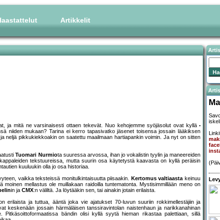
aastattelut
Artikkelit
Arti
Artis
Ma
Savo
iske
t, ja mitä ne varsinaisesti ottaen tekevät. Nuo kehojemme syöjäsolut ovat kyllä
 niiden mukaan? Tarina ei kerro tapasivatko jäsenet toisensa jossain lääkiksen
Linki
t ja neljä pikkukiekkoakin on saatettu maailmaan hartiapankin voimin. Ja nyt on sitten
mak
fac
inst
aatusti
Tuomari Nurmio
ta suuressa arvossa, ihan jo vokalistin tyylin ja maneereiden
appaleiden tekstuureissa, mutta suurin osa käytetystä kaavasta on kyllä peräisin
(Päi
tautien kuuluukin olla jo osa historiaa.
teen, vaikka teksteissä monitulkintaisuutta piisaakin.
Kertomus valtiaasta
keinuu
Levy
ikä moinen mellastus ole muillakaan raidoilla tuntematonta. Mystisimmillään meno on
elin
in ja
CMX
:n väliltä. Ja löytääkin sen, tai ainakin jotain erilaista.
rilaista ja tuttua, ääntä joka vie ajatukset 70-luvun suuriin rokkimellestäjiin ja
t keskenään jossain härmäläisen tanssiravintolan naistenhaun ja narikkanahinan
Pitkäsoittoformaatissa bändin olisi kyllä syytä hieman rikastaa palettiaan, sillä
aikaa.