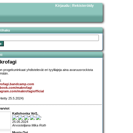
Kirjaudu
Rekisteröidy
|
stihaku
ti
krofagi
n progekuninkaat yhdistelevät eri tyylilajeja aina avaruusrockista
lmään.
t:
rofagi.bandcamp.com
ebook.com/makrofagi
agram.com/makrofagiofficial
vitetty 25.5.2024)
arviot
Kallohonka Vol1.
25.05.2024
Arvostelijana Mika Roth
Musta Ovi