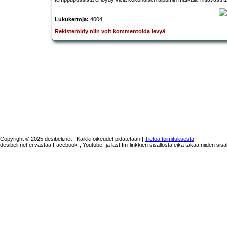
Lukukertoja:
4004
Rekisteröidy niin voit kommentoida levyä
Copyright © 2025 desibeli.net | Kaikki oikeudet pidätetään |
Tietoa toimituksesta
desibeli.net ei vastaa Facebook-, Youtube- ja last.fm-linkkien sisällöstä eikä takaa niiden sisä