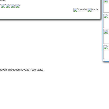
ltävän aiheeseen liittyvää materiaalia.