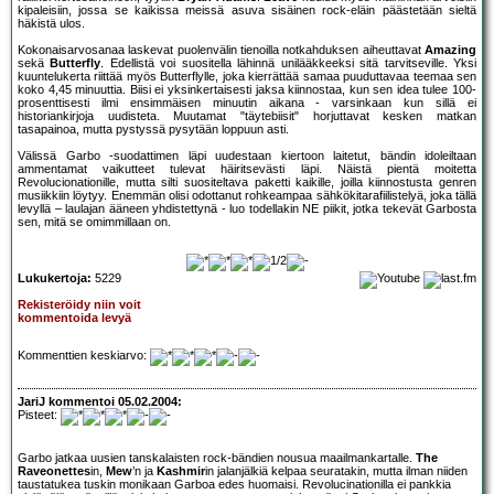
kipaleisiin, jossa se kaikissa meissä asuva sisäinen rock-eläin päästetään sieltä
häkistä ulos.
Kokonaisarvosanaa laskevat puolenvälin tienoilla notkahduksen aiheuttavat
Amazing
sekä
Butterfly
. Edellistä voi suositella lähinnä unilääkkeeksi sitä tarvitseville. Yksi
kuuntelukerta riittää myös Butterflylle, joka kierrättää samaa puuduttavaa teemaa sen
koko 4,45 minuuttia. Biisi ei yksinkertaisesti jaksa kiinnostaa, kun sen idea tulee 100-
prosenttisesti ilmi ensimmäisen minuutin aikana - varsinkaan kun sillä ei
historiankirjoja uudisteta. Muutamat "täytebiisit" horjuttavat kesken matkan
tasapainoa, mutta pystyssä pysytään loppuun asti.
Välissä Garbo -suodattimen läpi uudestaan kiertoon laitetut, bändin idoleiltaan
ammentamat vaikutteet tulevat häiritsevästi läpi. Näistä pientä moitetta
Revolucionationille, mutta silti suositeltava paketti kaikille, joilla kiinnostusta genren
musiikkiin löytyy. Enemmän olisi odottanut rohkeampaa sähkökitarafiilistelyä, joka tällä
levyllä – laulajan ääneen yhdistettynä - luo todellakin NE piikit, jotka tekevät Garbosta
sen, mitä se omimmillaan on.
Lukukertoja:
5229
Rekisteröidy niin voit
kommentoida levyä
Kommenttien keskiarvo:
JariJ kommentoi 05.02.2004:
Pisteet:
Garbo jatkaa uusien tanskalaisten rock-bändien nousua maailmankartalle.
The
Raveonettes
in,
Mew
’n ja
Kashmir
in jalanjälkiä kelpaa seuratakin, mutta ilman niiden
taustatukea tuskin monikaan Garboa edes huomaisi. Revolucinationilla ei pankkia