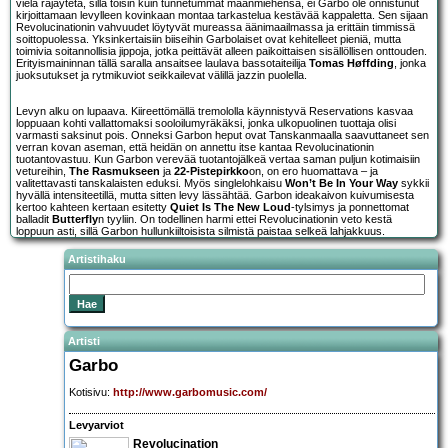
vielä räjäytetä, sillä toisin kuin tunnetummat maanmiehensä, ei Garbo ole onnistunut
kirjoittamaan levylleen kovinkaan montaa tarkastelua kestävää kappaletta. Sen sijaan
Revolucinationin vahvuudet löytyvät mureassa äänimaailmassa ja erittäin timmissä
soittopuolessa. Yksinkertaisiin biiseihin Garbolaiset ovat kehitelleet pieniä, mutta
toimivia soitannollisia jippoja, jotka peittävät alleen paikoittaisen sisällöllisen onttouden.
Erityismaininnan tällä saralla ansaitsee laulava bassotaiteilija
Tomas Høffding
, jonka
juoksutukset ja rytmikuviot seikkailevat välillä jazzin puolella.
Levyn alku on lupaava. Kiireettömällä tremololla käynnistyvä Reservations kasvaa
loppuaan kohti vallattomaksi sooloilumyräkäksi, jonka ulkopuolinen tuottaja olisi
varmasti saksinut pois. Onneksi Garbon heput ovat Tanskanmaalla saavuttaneet sen
verran kovan aseman, että heidän on annettu itse kantaa Revolucinationin
tuotantovastuu. Kun Garbon verevää tuotantojälkeä vertaa saman puljun kotimaisiin
vetureihin,
The Rasmukseen
ja
22-Pistepirkko
on, on ero huomattava – ja
valitettavasti tanskalaisten eduksi. Myös singlelohkaisu
Won’t Be In Your Way
sykkii
hyvällä intensiteetillä, mutta sitten levy lässähtää. Garbon ideakaivon kuivumisesta
kertoo kahteen kertaan esitetty
Quiet Is The New Loud
-tylsimys ja ponnettomat
balladit
Butterfly
n tyyliin. On todellinen harmi ettei Revolucinationin veto kestä
loppuun asti, sillä Garbon hullunkiiltoisista silmistä paistaa selkeä lahjakkuus.
Artistihaku
Artisti
Garbo
Kotisivu:
http://www.garbomusic.com/
Levyarviot
Revolucination