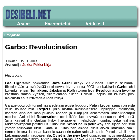
Arviot
Haastattelut
Artikkelit
Levyarvio
Garbo: Revolucination
Julkaistu: 15.11.2003
Arvostelija:
Jukka-Pekka Litja
Playground
Foo Fighters
in nokkamies
Dave Grohl
eksyy 20 vuoden kuluttua studioon
fiilistelemään ja pyöräyttää soololevyn. Nyt, vuonna 2003 tanskalaistrio
Garbo
ehtii
kuitenkin ensin.
Tomaksen
,
Jakob
in ja
Rolf
in toinen levy
Revolucination
tavoittaa
itsestään tämän kypsän, fiilistelemään tulleen Grohlin. Tarjolla on kauniita pop-
melodioita sekä riffivetoisia rock-ralleja.
Garage-pop/rock tunnelmissa edetään alusta loppuun. Platan kevyen sarjan biiseistä
esille nousee mm.
Regrets
, joka aloittaa minimalistisella unplugged -meiningillä,
nostaen ainekset loppupuolella basson ja rumpujen avustamana massiivisempiin
mittoihin. Aloitusbiisi
Reservations
toimii ikään kuin levystä puristettuna tiivisteenä.
Siinä käyvät ilmi Garbon kyky häikäisevien melodioiden luontiin, sekä valmius
rokkenrollimpaan jamitteluun. Sinkkubiisi
Won't be in your way
sen sijaan perustuu
yhteen toimivaan riffiin. Tämä ei kuitenkaan alenna biisin arvoa mainiona rock-
remputuksena, ja onhan kappale saanutkin paljon soittoaikaa niin Pohjoismaisilla kuin
Baltianmaidenkin radioasemilla.
Quiet is the new loud
osoittautuu myös nerokkaaksi
ralliksi kertosäkeineen, tyyliin
Bryan Adams
.
Leave
kuuluu myös maininnan arvoisiin