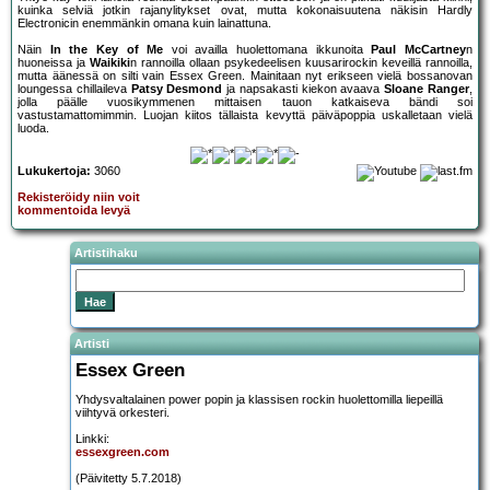
kuinka selviä jotkin rajanylitykset ovat, mutta kokonaisuutena näkisin Hardly
Electronicin enemmänkin omana kuin lainattuna.
Näin
In the Key of Me
voi availla huolettomana ikkunoita
Paul McCartney
n
huoneissa ja
Waikiki
n rannoilla ollaan psykedeelisen kuusarirockin keveillä rannoilla,
mutta äänessä on silti vain Essex Green. Mainitaan nyt erikseen vielä bossanovan
loungessa chillaileva
Patsy Desmond
ja napsakasti kiekon avaava
Sloane Ranger
,
jolla päälle vuosikymmenen mittaisen tauon katkaiseva bändi soi
vastustamattomimmin. Luojan kiitos tällaista kevyttä päiväpoppia uskalletaan vielä
luoda.
Lukukertoja:
3060
Rekisteröidy niin voit
kommentoida levyä
Artistihaku
Artisti
Essex Green
Yhdysvaltalainen power popin ja klassisen rockin huolettomilla liepeillä
viihtyvä orkesteri.
Linkki:
essexgreen.com
(Päivitetty 5.7.2018)