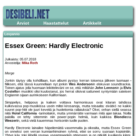
Arviot
Haastattelut
Artikkelit
Levyarvio
Essex Green: Hardly Electronic
Julkaistu: 05.07.2018
Arvostelija:
Mika Roth
Merge
Jonkin täytyy olla kohdillaan, kun albumi pystyy kerran toisensa jälkeen luomaan
fiiliksen, että tässä kuunnellaan nyt jonkin
Wes Anderson
in elokuvan soundtrackia.
Toinen ajatus jolla huomaan leikitteleväni on se, että miltähän
John Lennon
in ja
Elvis
Costello
n musiikki olisi kuulostanut, jos herrat olisivat sattuneet syntymään sateisen
Englannin sijaan aurinkoiseen Kaliforniaan.
Simppeliys, helppous ja kaiken voittava harmonisuus ovat kitaran tahdissa
kulkevassa pop-musiikissa usein miltei kirosanoja, mutta toisaalta: eivätkö ne kaikki
suuret pop-hitit ole juuri keveitä ja huolettomia rallatuksia? Okei, onhan siellä seassa
niitä
Hotel California
-tarinoitakin, mutta ymmärrätte varmaan mitä ajan takaa. Noilla
paloilla on tehty sittemmin niin power-popin helmiä, kuin kaikkea
Blondie
sta
Weezer
iin, sekä vielä kauemmas horisontin tuolle puolen.
Hardly Electronic lainailee häpeilemättä vasemmalta ja oikealta, mutta Essex Green
on onneksi sen verran kunnianhimoinen ryhmä, ettei se sorru suoraan kopiointiin.
Yhtye käy toki lähellä reunaa useampaankin otteeseen ja on pitkälti kuulijasta kiinni,