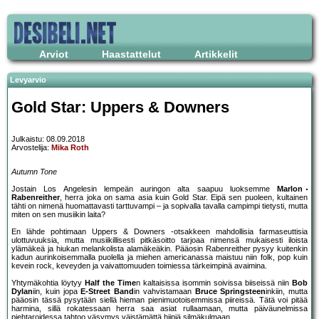
Arviot
Haastattelut
Artikkelit
Levyarvio
Gold Star: Uppers & Downers
Julkaistu: 08.09.2018
Arvostelija:
Mika Roth
Autumn Tone
Jostain Los Angelesin lempeän auringon alta saapuu luoksemme
Marlon
Rabenreither
, herra joka on sama asia kuin Gold Star. Eipä sen puoleen, kultainen
tähti on nimenä huomattavasti tarttuvampi – ja sopivalla tavalla campimpi tietysti, mutta
miten on sen musiikin laita?
En lähde pohtimaan Uppers & Downers -otsakkeen mahdollisia farmaseuttisia
ulottuvuuksia, mutta musiikillisesti pitkäsoitto tarjoaa nimensä mukaisesti iloista
ylämäkeä ja hiukan melankolista alamäkeäkin. Pääosin Rabenreither pysyy kuitenkin
kadun aurinkoisemmalla puolella ja miehen americanassa maistuu niin folk, pop kuin
kevein rock, keveyden ja vaivattomuuden toimiessa tärkeimpinä avaimina.
Yhtymäkohtia löytyy
Half the Time
n kaltaisissa isommin soivissa biiseissä niin
Bob
Dylan
iin, kuin jopa
E-Street Band
in vahvistamaan
Bruce Springsteen
inkiin, mutta
pääosin tässä pysytään siellä hieman pienimuotoisemmissa piireissä. Tätä voi pitää
harmina, sillä rokatessaan herra saa asiat rullaamaan, mutta päiväunelmissa
piehtaroidessa tahtoo väsymys väistämättä hiipiä silmäkulmaan.