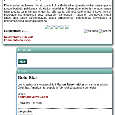
Kitarat soivat muhkeina, niin akustiset kuin sähköisetkin, ja myös rokisti soitettu piano
tuntuu löytävän paikkansa raidalla jos toisellakin. Rabenreitherin lievästi lennonmainen
laulu tuottaa tosin hieman ongelmia, sillä sama välinpitämättömyyttä tihkuva tyyli ei
mielestäni istu ongelmitta aivan jokaiseen tilanteeseen. Paljon on siis hyvää, mutta
lähes yhtä paljon paranneltavaa, tässä tarpeettoman pehmeässä, säyseässä ja
unenomaisessa kokonaisuudessa.
Lukukertoja:
2919
Rekisteröidy niin voit
kommentoida levyä
Artistihaku
Artisti
Gold Star
Los Angelesissa kotiaan pitävä
Marlon Rabenreither
on sama asia kuin
Gold Star. Americanaa, poppia ja folk rockia tasaisella suhteella.
Linkki:
goldstarlovesyou.com
(Päivitetty 8.9.2018)
Levyarviot