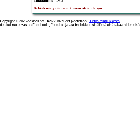
Lukukertoja:
2808
Rekisteröidy niin voit kommentoida levyä
Copyright © 2025 desibeli.net | Kaikki oikeudet pidätetään |
Tietoa toimituksesta
desibeli.net ei vastaa Facebook-, Youtube- ja last.fm-linkkien sisällöstä eikä takaa niiden sisä