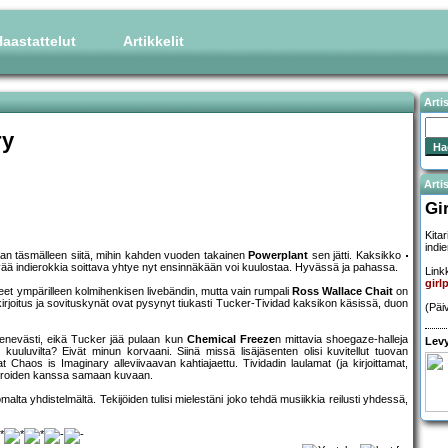
aastattelut
Artikkelit
Arti
ry
Artis
Gi
Kitar
indi
llaan täsmälleen siitä, mihin kahden vuoden takainen
Powerplant
sen jätti. Kaksikko
isevää indierokkia soittava yhtye nyt ensinnäkään voi kuulostaa. Hyvässä ja pahassa.
Linkk
gir
et ympärilleen kolmihenkisen livebändin, mutta vain rumpali
Ross Wallace Chait
on
kirjoitus ja sovituskynät ovat pysynyt tiukasti Tucker-Tividad kaksikon käsissä, duon
(Päi
enevästi, eikä Tucker jää pulaan kun
Chemical Freeze
n mittavia shoegaze-halleja
Levy
kuuluvilta? Eivät minun korvaani. Siinä missä lisäjäsenten olisi kuvitellut tuovan
t Chaos is Imaginary alleviivaavan kahtiajaettu. Tividadin laulamat (ja kirjoittamat,
numeroiden kanssa samaan kuvaan.
ta yhdistelmältä. Tekijöiden tulisi mielestäni joko tehdä musiikkia reilusti yhdessä,