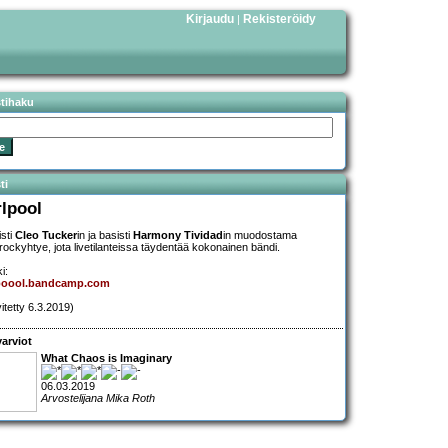
Kirjaudu
Rekisteröidy
|
stihaku
ti
rlpool
isti
Cleo Tucker
in ja basisti
Harmony Tividad
in muodostama
erockyhtye, jota livetilanteissa täydentää kokonainen bändi.
i:
lpoool.bandcamp.com
vitetty 6.3.2019)
arviot
What Chaos is Imaginary
06.03.2019
Arvostelijana Mika Roth