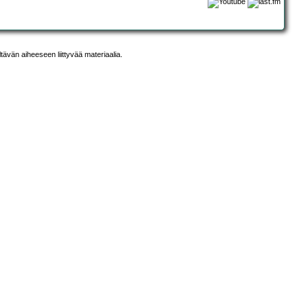
ltävän aiheeseen liittyvää materiaalia.