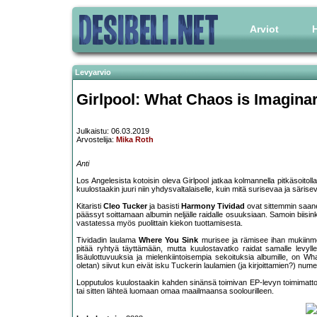
Arviot
H
Levyarvio
Girlpool: What Chaos is Imagina
Julkaistu: 06.03.2019
Arvostelija:
Mika Roth
Anti
Los Angelesista kotoisin oleva Girlpool jatkaa kolmannella pitkäsoito
kuulostaakin juuri niin yhdysvaltalaiselle, kuin mitä surisevaa ja sär
Kitaristi
Cleo Tucker
ja basisti
Harmony Tividad
ovat sittemmin saane
päässyt soittamaan albumin neljälle raidalle osuuksiaan. Samoin biisin
vastatessa myös puolittain kiekon tuottamisesta.
Tividadin laulama
Where You Sink
murisee ja rämisee ihan mukiinm
pitää ryhtyä täyttämään, mutta kuulostavatko raidat samalle levylle 
lisäulottuvuuksia ja mielenkiintoisempia sekoituksia albumille, on Wha
oletan) siivut kun eivät isku Tuckerin laulamien (ja kirjoittamien?) 
Lopputulos kuulostaakin kahden sinänsä toimivan EP-levyn toimimattomal
tai sitten lähteä luomaan omaa maailmaansa soolourilleen.