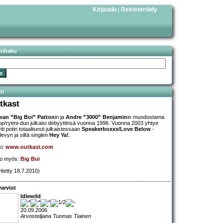
Kirjaudu
Rekisteröidy
|
stihaku
ti
tkast
wan ”Big Boi” Patton
in ja
Andre ”3000” Benjamin
in muodostama
op/rytmi-duo julkaisi debyyttinsä vuonna 1996. Vuonna 2003 yhtye
tti potin totaalisesti julkaistessaan
Speakerboxxx/Love Below
-
levyn ja siltä singlen
Hey Ya!
.
ki:
www.outkast.com
so myös:
Big Boi
vitetty 18.7.2010)
arviot
Idlewild
20.09.2006
Arvostelijana Tuomas Tiainen