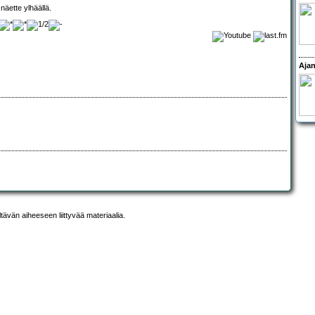
näette ylhäällä.
Ajan
ltävän aiheeseen liittyvää materiaalia.