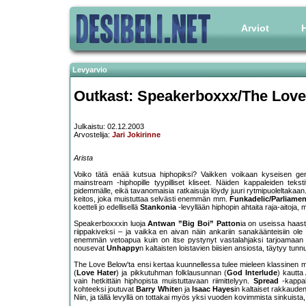
Arviot
H
Levyarvio
Outkast: Speakerboxxx/The Lov
Julkaistu: 02.12.2003
Arvostelija:
Jari Jokirinne
Arista
Voiko tätä enää kutsua hiphopiksi? Vaikken voikaan kyseisen genre
mainstream -hiphopille tyypilliset kliseet. Näiden kappaleiden teks
pidemmälle, eikä tavanomaisia ratkaisuja löydy juuri rytmipuoleltakaa
keitos, joka muistuttaa selvästi enemmän mm.
Funkadelic/Parliamen
koetteli jo edellisellä
Stankonia
-levyllään hiphopin ahtaita raja-aitoja, m
Speakerboxxxin luoja
Antwan ”Big Boi” Patton
ia on useissa haast
riippakiveksi – ja vaikka en aivan näin ankariin sanakäänteisiin ol
enemmän vetoapua kuin on itse pystynyt vastalahjaksi tarjoamaan (
nousevat
Unhappy
n kaltaisten loistavien biisien ansiosta, täytyy tunn
The Love Below'ta ensi kertaa kuunnellessa tulee mieleen klassinen
(
Love Hater
) ja pikkutuhman folklausunnan (
God Interlude
) kautta
vain hetkittäin hiphopista muistuttavaan riimittelyyn.
Spread
-kappal
kohteeksi joutuvat
Barry White
n ja
Isaac Hayes
in kaltaiset rakkaude
Niin, ja tällä levyllä on tottakai myös yksi vuoden kovimmista sinkuist