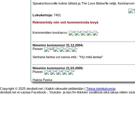
Speakerboxxxille kolme tähteä ja The Love Below’lle neljä. Keskiarvon 
Lukukertoja:
7401
Rekisteröidy niin voit kommentoida levyä
Kommenttien keskiarvo:
Nimetön kommentoi 31.12.2004:
Pisteet:
Vanhana fanina voi sanoa että : "Hyi mitä lantaa"
Nimetön kommentoi 21.03.2005:
Pisteet:
Haista Paska
Copyright © 2025 desibeli.net | Kaikki oikeudet pidätetään |
Tietoa toimituksesta
desibeli.net ei vastaa Facebook-, Youtube- ja last.fm-linkkien sisällöstä eikä takaa niiden sisä