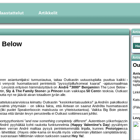
aastattelut
Artikkelit
Arti
e Below
Artis
Ou
Ant
hiph
n asiantuntijaksi tunnustautua, taitaa Outkastin uutuustuplalta puuttua kaikki
räjäy
tit venyvät huomattavasti perinteistä ”pyssyt/pillu/komeat kaarat” -ajatusmaailmaa
tupla
n. Levyistä erityisen hämmästyttävä on
André ”3000” Benjamin
in The Love Below -
t
in,
Sly & The Family Stone
n ja
Prince
n kuin vaikkapa
50 Cent
in teoksia. Outkast
Link
utta nyt ne jäävät aivan totaalisen jyrän alle.
Kat
atteluissa/arvioissa leimattu Outkastin ”keskinkertaisuudeksi” ja Andrén pakolliseksi
e valmis yhtymään - on silkka fakta, että Antwan on saanut Andrélta huomattavasti
(Päi
liki puolet Speakerboxxin matskusta on yhteistuotantoa). Vaikka Big Boin pisteet
ustaa että tämän levyn perusteella ei Outkast soittimessani juhlisi.
Levy
 montypythonismi
”and now something completely different”
. Autenttisen yökerhojazzin
 André pyyhältää kohti raukeita funktunnelmia (
Happy Valentine’s Day
) pysähtyen
een verran André malttaa pysyä perinteisemmällä linjalla, kunnes
Prototype
ssa
n lähettiläät. (Hayes oldie-kama on levyllä myös vähemmän yllättäen sämplättävänä).
a, suorastaan hillittömän videon tuekseen saanut
Hey Ya!
.