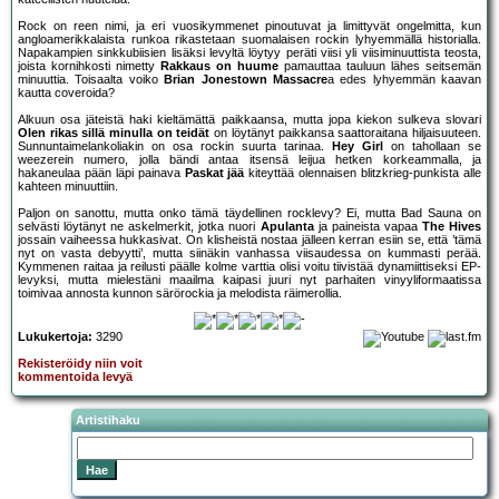
Rock on reen nimi, ja eri vuosikymmenet pinoutuvat ja limittyvät ongelmitta, kun
angloamerikkalaista runkoa rikastetaan suomalaisen rockin lyhyemmällä historialla.
Napakampien sinkkubiisien lisäksi levyltä löytyy peräti viisi yli viisiminuuttista teosta,
joista kornihkosti nimetty
Rakkaus on huume
pamauttaa tauluun lähes seitsemän
minuuttia. Toisaalta voiko
Brian Jonestown Massacre
a edes lyhyemmän kaavan
kautta coveroida?
Alkuun osa jäteistä haki kieltämättä paikkaansa, mutta jopa kiekon sulkeva slovari
Olen rikas sillä minulla on teidät
on löytänyt paikkansa saattoraitana hiljaisuuteen.
Sunnuntaimelankoliakin on osa rockin suurta tarinaa.
Hey Girl
on tahollaan se
weezerein numero, jolla bändi antaa itsensä leijua hetken korkeammalla, ja
hakaneulaa pään läpi painava
Paskat jää
kiteyttää olennaisen blitzkrieg-punkista alle
kahteen minuuttiin.
Paljon on sanottu, mutta onko tämä täydellinen rocklevy? Ei, mutta Bad Sauna on
selvästi löytänyt ne askelmerkit, jotka nuori
Apulanta
ja paineista vapaa
The Hives
jossain vaiheessa hukkasivat. On klisheistä nostaa jälleen kerran esiin se, että ’tämä
nyt on vasta debyytti’, mutta siinäkin vanhassa viisaudessa on kummasti perää.
Kymmenen raitaa ja reilusti päälle kolme varttia olisi voitu tiivistää dynamiittiseksi EP-
levyksi, mutta mielestäni maailma kaipasi juuri nyt parhaiten vinyyliformaatissa
toimivaa annosta kunnon särörockia ja melodista räimerollia.
Lukukertoja:
3290
Rekisteröidy niin voit
kommentoida levyä
Artistihaku