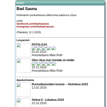
Artisti
Bad Sauna
Kotimainen punkahtavaa indierockia paiskova yhtye.
Linkit:
facebook.com/badsaunas
instagram.com/thebadsaunas
(Päivitetty 12.2.2025)
Levyarviot
POTSLOJO
01.02.2022
Arvostelijana Mika Roth
Olen rikas kun minulla on teidät
10.12.2020
Arvostelijana Mika Roth
Ajankohtaista
Rockalbumeiden kooste – Helmikuu 2025
12.02.2025
Sinkut II - Lokakuu 2020
23.10.2020