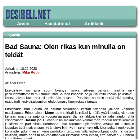
Arviot
Haastattelut
Artikkelit
Levyarvio
Bad Sauna: Olen rikas kun minulla on
teidät
Julkaistu: 10.12.2020
Arvostelija:
Mika Roth
All That Plazz
Esikoislevy on aina suuri kynnys, jonka jälkeen bändin maailma on
peruuttamattomasti muuttunut. Bad Saunan kohdalla on jo vilauteltu ’rockin pelastaja’ -
korttia, aivan kuin rock olisi missään pulassa. Puheissa on tosin perää siltä kantilta,
että bändin esikoisalbumi on ehdottomasti huomioitava tapaus.
Ensinnäkin Bad Sauna on osunut sinkuillaan kerran toisensa jälkeen keskelle
maalialuetta. Erinomainen
Moon sun
rokkaili ja rollasi jyrkällä ysäriotteella, viskaten
kehään aina yhtä ajatonta kuusari garagea. Samaa tahkoa kiertää vähintäänkin yhtä
erinomainen
Haluun pois
, jossa tosin melankoliaa kammetaan rahdun brittiläisemmin
ja kierto on pari piirua kierompaa. Itse oikeutettu pitkäsoiton avaaja on kuitenkin
loppukesästä maisemaan rysähtänyt
Niin kuin se ennen oli
, joka pelasti rockkesän
koronalta jälkimmäisen vuosipuoliskon tarttuvimmalla indierockpaahdolla. Yhdistely
hallitaan, mutta seassa on vähintäänkin riittävästi omia eväitä, ettei tarvitse kuunnella
kateellisten huutelua.