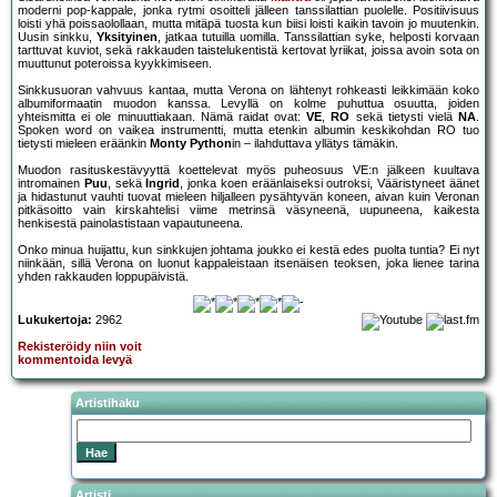
moderni pop-kappale, jonka rytmi osoitteli jälleen tanssilattian puolelle. Positiivisuus
loisti yhä poissaolollaan, mutta mitäpä tuosta kun biisi loisti kaikin tavoin jo muutenkin.
Uusin sinkku,
Yksityinen
, jatkaa tutuilla uomilla. Tanssilattian syke, helposti korvaan
tarttuvat kuviot, sekä rakkauden taistelukentistä kertovat lyriikat, joissa avoin sota on
muuttunut poteroissa kyykkimiseen.
Sinkkusuoran vahvuus kantaa, mutta Verona on lähtenyt rohkeasti leikkimään koko
albumiformaatin muodon kanssa. Levyllä on kolme puhuttua osuutta, joiden
yhteismitta ei ole minuuttiakaan. Nämä raidat ovat:
VE
,
RO
sekä tietysti vielä
NA
.
Spoken word on vaikea instrumentti, mutta etenkin albumin keskikohdan RO tuo
tietysti mieleen eräänkin
Monty Python
in – ilahduttava yllätys tämäkin.
Muodon rasituskestävyyttä koettelevat myös puheosuus VE:n jälkeen kuultava
intromainen
Puu
, sekä
Ingrid
, jonka koen eräänlaiseksi outroksi, Vääristyneet äänet
ja hidastunut vauhti tuovat mieleen hiljalleen pysähtyvän koneen, aivan kuin Veronan
pitkäsoitto vain kirskahtelisi viime metrinsä väsyneenä, uupuneena, kaikesta
henkisestä painolastistaan vapautuneena.
Onko minua huijattu, kun sinkkujen johtama joukko ei kestä edes puolta tuntia? Ei nyt
niinkään, sillä Verona on luonut kappaleistaan itsenäisen teoksen, joka lienee tarina
yhden rakkauden loppupäivistä.
Lukukertoja:
2962
Rekisteröidy niin voit
kommentoida levyä
Artistihaku
Artisti