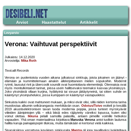
Arviot
Haastattelut
Artikkelit
Levyarvio
Verona: Vaihtuvat perspektiivit
Julkaistu: 14.12.2020
Arvostelija:
Mika Roth
Texicalli Records
Verona on puolentoista vuoden aikana julkaissut sinkkuja, joista jokainen on jäänyt
elämään ja kummittelemaan ainakin allekirjoittaneen mielen sopukoihin. Modernit
rytmit, lausutut rivit ja übercoolit soundit ovat huomioitavia elementtejä. Olennaisia ovat
myös monitulkintaiset tarinat, joissa usein hallitsevaksi teemaksi kasvaa yksinäisyys.
Joko yksinäisiä ollaan kurjina, hylättyinä tai sivuun jättäytyneinä, tai sitten suhde on
kääntynyt yksinpuheluksi, jossa kumppani on kääntynyt vastapuoleksi.
Sinkuista kaikki ovat mahtuneet mukaan, ja miksi eivät olisi, sillä niiden kertoma tarina
muodostaa albumin selkärangasta merkittävän osan.
Odotus/Toivo
esitteli jo kesällä
2019 akustiselektronisen tavan luoda modernia poppia, jossa tunteet myrskyävät
viileiden äänipintojen yllä – eikä biisiä edes räjäytetty väreiksi lopussa, kuten olisi
voinut olettaa.
Ikkuna
pelaili samoilla palasilla, antaen pimeille voimille hetkeksi
vapauden. Yhä oman materiaalinsa kirjoittava
Maruska Verona
antoi tuolloin laulunsa
hallita karuja painajaispopin tiluksia, mutta tämäkään ei kertonut vielä kaikkea.
Sisaruksiinsa verrattuna keväinen sinkkuraita
Mantra
oli jopa tavalliseksi luokiteltava