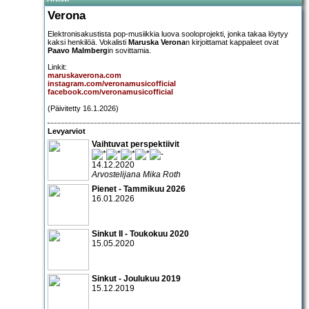
Verona
Elektronisakustista pop-musiikkia luova sooloprojekti, jonka takaa löytyy
kaksi henkilöä. Vokalisti
Maruska Verona
n kirjoittamat kappaleet ovat
Paavo Malmberg
in sovittamia.
Linkit:
maruskaverona.com
instagram.com/veronamusicofficial
facebook.com/veronamusicofficial
(Päivitetty 16.1.2026)
Levyarviot
Vaihtuvat perspektiivit
14.12.2020
Arvostelijana Mika Roth
Pienet - Tammikuu 2026
16.01.2026
Sinkut II - Toukokuu 2020
15.05.2020
Sinkut - Joulukuu 2019
15.12.2019