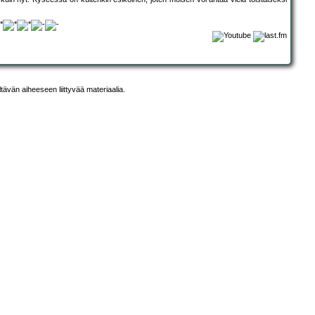
ltävän aiheeseen liittyvää materiaalia.