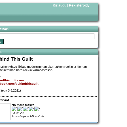
Kirjaudu
Rekisteröidy
|
stihaku
ti
hind This Guilt
mainen yhtye liikkuu modernimman alternativen rockin ja hieman
nteisemmän hard rockin välimaastossa.
t:
ndthisguilt.com
book.com/behindthisguilt
vitetty 3.8.2021)
arviot
No More Masks
03.08.2021
Arvostelijana Mika Roth