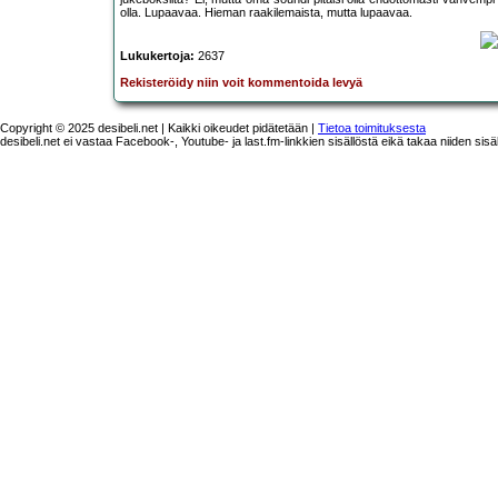
olla. Lupaavaa. Hieman raakilemaista, mutta lupaavaa.
Lukukertoja:
2637
Rekisteröidy niin voit kommentoida levyä
Copyright © 2025 desibeli.net | Kaikki oikeudet pidätetään |
Tietoa toimituksesta
desibeli.net ei vastaa Facebook-, Youtube- ja last.fm-linkkien sisällöstä eikä takaa niiden sisä