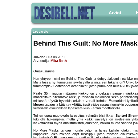
Arviot
H
Levyarvio
Behind This Guilt: No More Mask
Julkaistu: 03.08.2021
Arvostelija:
Mika Roth
Omakustanne
Kun yhtyeen nimi on Behind This Guilt ja debyyttialbumin otsikko
Mistä tässä nyt tunnetaan syyllisyyttä ja mitä sen takana on? Onko k
tummempia? Saatesanat ovat niukat, joten puhukoon musiikki tekijöide
Päälle 35 minuutin mittainen kiekko on yhdeksän sangen värikkään 
määriteltävä alternative rock, ja toisaalta melodinen sekä perinteis
mielessä käyvät hyvinkin erilaiset vertailukohdat. Esimerkiksi lyriikoi
Muse
n tapaan ja kääntyy yllättävässä väliosassaan jonnekin ooppera
viimeisellä osuudellaan lapasesta kuin Ferrari moottoritiellä.
Toinen upea muotovalio ja osoitus ryhmän biisinikkari
Santeri Shem
toki olla tiukempikin, mutta yhtä kaikki sävellys on mielestäni y
laskettavissa myös onnistumisten joukkoon, vaikka muoto saattaa joill
No More Masks tarjoaa monille paljon ja lähes kaikille jotakin, 
kappaleita, eikä mikään ehyt biisinippu, joten mistään albumiko
jukeboksilta? Ei, mutta oma soundi pitäisi olla ehdottomasti vahvempi 