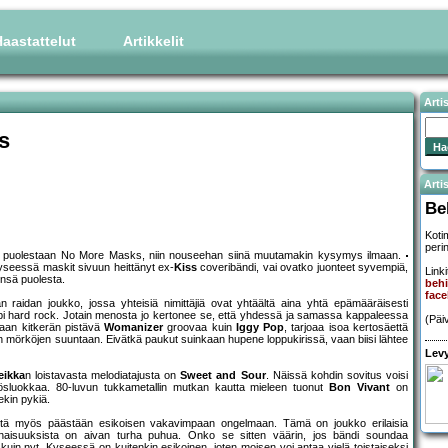
aastattelut
Artikkelit
Arti
s
Artis
Be
Koti
peri
 on puolestaan No More Masks, niin nouseehan siinä muutamakin kysymys ilmaan.
yseessä maskit sivuun heittänyt ex-
Kiss
coveribändi, vai ovatko juonteet syvempiä,
Linki
nsä puolesta.
behi
face
raidan joukko, jossa yhteisiä nimittäjiä ovat yhtäältä aina yhtä epämääräisesti
empi hard rock. Jotain menosta jo kertonee se, että yhdessä ja samassa kappaleessa
(Päi
llaan kitkerän pistävä
Womanizer
groovaa kuin
Iggy Pop
, tarjoaa isoa kertosäettä
n mörköjen suuntaan. Eivätkä paukut suinkaan hupene loppukirissä, vaan biisi lähtee
Levy
eikka
n loistavasta melodiatajusta on
Sweet and Sour
. Näissä kohdin sovitus voisi
kkösluokkaa. 80-luvun tukkametallin mutkan kautta mieleen tuonut
Bon Vivant
on
ekin pykiä.
mistä myös päästään esikoisen vakavimpaan ongelmaan. Tämä on joukko erilaisia
konaisuuksista on aivan turha puhua. Onko se sitten väärin, jos bändi soundaa
kuin nyt. Kyseessä on kuitenkin esikoinen, joten moisen voi antaa vielä toistaiseksi