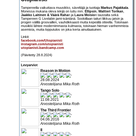
Tampereella vaikuttava muusikko, säveltäjä ja tuottaja
Markus Pajakkala
.
Monessa mukana oleva tekijä on tuttu mm.
Ellipsin
,
Waltteri Torikan
,
Jaakko Laitinen & Väärä Raha
n ja
Laura Moisio
n taustalta sekä
Tampereen G Livelabin jami-isäntänä. Sooloillaan taituri liikkuu jatsin ja
progen välillä groovaillen, vauhdikkaasti mutta kepeällä otteella. Toisinaan
musiikki lähtee modernimmasta kulmasta, toisinaan hieman vanhemmista
asemista, mutta lopputulos on joka kerta ainutlaatuinen.
Linkit:
facebook.com/Utopianisti
instagram.com/utopianisti
utopianisti.bandcamp.com
(Päivitetty 28.8.2024)
Levyarviot
Reason in Motion
28.08.2024
Arvostelijana Mika Roth
Tango Solo
11.08.2021
Arvostelijana Mika Roth
The Third Frontier
04.06.2016
Arvostelijana Mika Roth
II