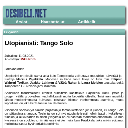
Arviot
Haastattelut
Artikkelit
Levyarvio
Utopianisti: Tango Solo
Julkaistu: 11.08.2021
Arvostelija:
Mika Roth
Omakustanne
Utopianisti on pitkälti sama asia kuin Tampereella vaikuttava muusikko, säveltäjä ja
tuottaja
Markus Pajakkala
. Monessa mukana oleva tekijä on tuttu mm.
Ellipsin
,
Waltteri Torikan
,
Jaakko Laitinen & Väärä Raha
n ja
Laura Moisio
n taustalta sekä
Tampereen G Livelabin jami-isäntänä.
Sooloillaan taiturimaisesti etenkin puhaltimia käsittelevä Pajakkala liikkuu jatsin ja
progen välillä groovaillen, vauhdikkaasti mutta kepeällä otteella. Toisinaan musiikki
lähtee modernimmasta kulmasta, toisinaan hieman vanhemmista asemista, mutta
lopputulos on joka kerta taatun ainutlaatuinen.
Viidennen soololevyn nimikin paljastaa jo tämän kertaisen jutun juonen, eli Tango Solo
on pääasiassa tangoa. Tosin tango soi nyt utopianistisesti, jolloin jazzin, kokeilevan
fuusion ja äkkiväärien mutkien yllätyksiä on oikeastaan mahdoton ennakoida. Ja kun
kyseessä on soololevy, niin äänessä ei ole muita kuin Pajakkala, joka onkin soittanut
melkoista kasaa hyvin erilaisia soittimia.