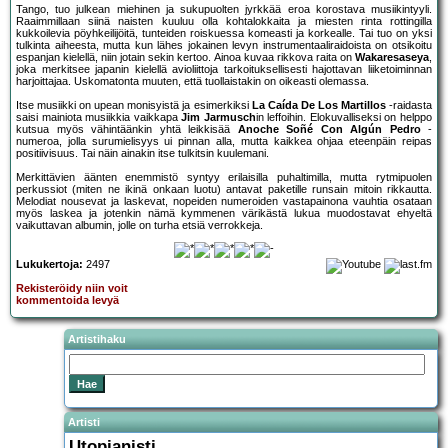
Tango, tuo julkean miehinen ja sukupuolten jyrkkää eroa korostava musiikintyyli.
Raaimmillaan siinä naisten kuuluu olla kohtalokkaita ja miesten rinta rottingilla
kukkoilevia pöyhkeilijöitä, tunteiden roiskuessa komeasti ja korkealle. Tai tuo on yksi
tulkinta aiheesta, mutta kun lähes jokainen levyn instrumentaaliraidoista on otsikoitu
espanjan kielellä, niin jotain sekin kertoo. Ainoa kuvaa rikkova raita on
Wakaresaseya
,
joka merkitsee japanin kielellä avioliittoja tarkoituksellisesti hajottavan liiketoiminnan
harjoittajaa. Uskomatonta muuten, että tuollaistakin on oikeasti olemassa.
Itse musiikki on upean monisyistä ja esimerkiksi
La Caída De Los Martillos
-raidasta
saisi mainiota musiikkia vaikkapa
Jim Jarmusch
in leffoihin. Elokuvalliseksi on helppo
kutsua myös vähintäänkin yhtä leikkisää
Anoche Soñé Con Algún Pedro
-
numeroa, jolla surumielisyys ui pinnan alla, mutta kaikkea ohjaa eteenpäin reipas
positiivisuus. Tai näin ainakin itse tulkitsin kuulemani.
Merkittävien äänten enemmistö syntyy erilaisilla puhaltimilla, mutta rytmipuolen
perkussiot (miten ne ikinä onkaan luotu) antavat paketille runsain mitoin rikkautta.
Melodiat nousevat ja laskevat, nopeiden numeroiden vastapainona vauhtia osataan
myös laskea ja jotenkin nämä kymmenen värikästä lukua muodostavat ehyeltä
vaikuttavan albumin, jolle on turha etsiä verrokkeja.
Lukukertoja:
2497
Rekisteröidy niin voit
kommentoida levyä
Artistihaku
Artisti
Utopianisti