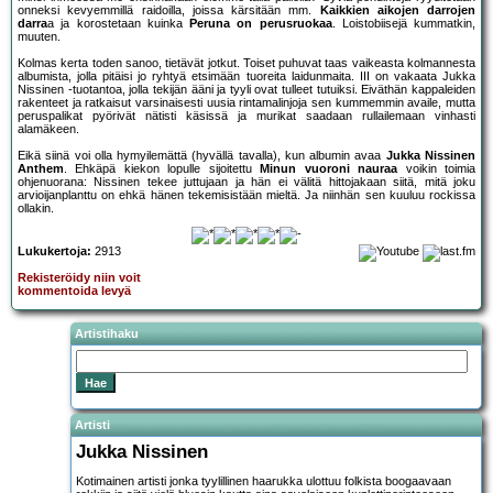
onneksi kevyemmillä raidoilla, joissa kärsitään mm.
Kaikkien aikojen darrojen
darra
a ja korostetaan kuinka
Peruna on perusruokaa
. Loistobiisejä kummatkin,
muuten.
Kolmas kerta toden sanoo, tietävät jotkut. Toiset puhuvat taas vaikeasta kolmannesta
albumista, jolla pitäisi jo ryhtyä etsimään tuoreita laidunmaita. III on vakaata Jukka
Nissinen -tuotantoa, jolla tekijän ääni ja tyyli ovat tulleet tutuiksi. Eiväthän kappaleiden
rakenteet ja ratkaisut varsinaisesti uusia rintamalinjoja sen kummemmin availe, mutta
peruspalikat pyörivät nätisti käsissä ja murikat saadaan rullailemaan vinhasti
alamäkeen.
Eikä siinä voi olla hymyilemättä (hyvällä tavalla), kun albumin avaa
Jukka Nissinen
Anthem
. Ehkäpä kiekon lopulle sijoitettu
Minun vuoroni nauraa
voikin toimia
ohjenuorana: Nissinen tekee juttujaan ja hän ei välitä hittojakaan siitä, mitä joku
arvioijanplanttu on ehkä hänen tekemisistään mieltä. Ja niinhän sen kuuluu rockissa
ollakin.
Lukukertoja:
2913
Rekisteröidy niin voit
kommentoida levyä
Artistihaku
Artisti
Jukka Nissinen
Kotimainen artisti jonka tyylillinen haarukka ulottuu folkista boogaavaan