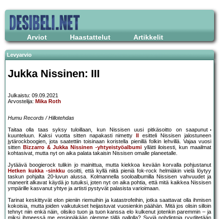
Arviot
Haastattelut
Artikkelit
Levyarvio
Jukka Nissinen: III
Julkaistu: 09.09.2021
Arvostelija:
Mika Roth
Humu Records / Hillotehdas
Taitaa olla taas syksy tuloillaan, kun Nissisen uusi pitkäsoitto on saapunut
kuunteluun. Kaksi vuotta sitten napakasti nimetty
II
esitteli Nissisen jalostuneen
jytärockboogien, jota saatettiin toisinaan koristella pienillä folkin lehvillä. Vajaa vuosi
sitten
Bizzarro & Jukka Nissinen -yhtyeistyöalbumi
yllätti iloisesti, kun maailmat
kohtasivat, mutta nyt on aika palata takaisin Nissisen omalle planeetalle.
Jytäävä boogierock tulikin jo mainittua, mutta kiekkoa kevään korvalla pohjustanut
Hetken kukka -sinkku
osoitti, että kyllä niitä pieniä fok-rock helmiäkin vielä löytyy
taskun pohjalta 20-luvun alussa. Kolmannella sooloalbumilla Nissisen vahvuudet ja
maneerit alkavat käydä jo tutuiksi, joten nyt on aika pohtia, että mitä kaikkea Nissisen
ympärille kasvanut yhtye ja artisti pystyvät palasista varioimaan.
Tarinat keskittyvät elon pieniin riemuihin ja katastrofeihin, jotka saattavat olla ihmisen
kokoisia, mutta joiden vaikutukset heijastuvat vuosienkin päähän. Mitä jos olisin silloin
tehnyt niin enkä näin, olisiko tuon ja tuon kanssa elo kulkenut jotenkin paremmin – ja
miksi ihmeessä me ensinnäkään olemme tällä pallolla? Syviä pohdintoja ryyditetään