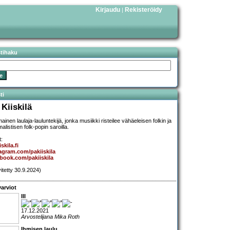
Kirjaudu
Rekisteröidy
|
stihaku
ti
 Kiiskilä
ainen laulaja-lauluntekijä, jonka musiikki risteilee vähäeleisen folkin ja
alistisen folk-popin saroilla.
t:
skila.fi
agram.com/pakiiskila
book.com/pakiiskila
vitetty 30.9.2024)
arviot
III
17.12.2021
Arvostelijana Mika Roth
Ihmisen laulu