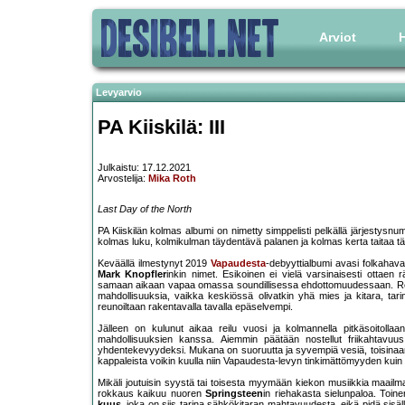
Arviot
H
Levyarvio
PA Kiiskilä: III
Julkaistu: 17.12.2021
Arvostelija:
Mika Roth
Last Day of the North
PA Kiiskilän kolmas albumi on nimetty simppelisti pelkällä järjestysn
kolmas luku, kolmikulman täydentävä palanen ja kolmas kerta taitaa täl
Keväällä ilmestynyt 2019
Vapaudesta
-debyyttialbumi avasi folkahava
Mark Knopfler
inkin nimet. Esikoinen ei vielä varsinaisesti ottaen
samaan aikaan vapaa omassa soundillisessa ehdottomuudessaan. 
mahdollisuuksia, vaikka keskiössä olivatkin yhä mies ja kitara, tar
reunoiltaan rakentavalla tavalla epäselvempi.
Jälleen on kulunut aikaa reilu vuosi ja kolmannella pitkäsoitollaa
mahdollisuuksien kanssa. Aiemmin päätään nostellut friikahtavuus 
yhdentekevyydeksi. Mukana on suoruutta ja syvempiä vesiä, toisinaan
kappaleista voikin kuulla niin Vapaudesta-levyn tinkimättömyyden kuin
Mikäli joutuisin syystä tai toisesta myymään kiekon musiikkia maailman 
rokkaus kaikuu nuoren
Springsteen
in riehakasta sielunpaloa. Toin
kuus
, joka on siis tarina sähkökitaran mahtavuudesta, eikä pidä sis