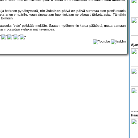
ua ja hetkeen pysähtymistä, niin
Jokainen päivä on päivä
summaa elon pieniä suuria
teta arjen ympärille, vaan ainoastaan huomioidaan ne oikeasti tärkeät asiat. Tämäkin
a toimeen.
toistaiseksi ’vain’ pelkkään neljään. Saatan myöhemmin katua päätöstä, mutta samaan
ssa irrota jotain vieläkin mahtavampaa.
Ajan
Haas