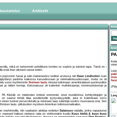
aastattelut
Artikkelit
Arti
Artis
PA
Kotim
minim
umerolla, mikä on tarkemmin pohdittuna kenties se sopivin ja toimivin tapa. Tämä on
lä erää ihan oikeasti sanoa toden.
Linki
pakii
n poprockin hanat ja tulin maininneeksi tuolloin arviossa niin
Dave Lindholm
in kuin
inst
 räjäyttänyt pankkia kaikessa karuudessaan ja minimalistisuudessaan, mutta se oli
face
Reilu vuosi myöhemmin
Ihmisen laulu
intoutui tutkimaan amerikkalaisen juurimusiikin
inat ja niiden kertoja. Kokonaisuus oli kuitenkin mutkikkaampi, monimuotoisempi ja
(Päi
n PA Kiiskilä on mielestäni entistä enemmän sinut musiikkinsa kehityslinjojen ja
Levy
on saanut tehdä tilaa positiiviselle tyytyväisyydelle, joka ei kuitenkaan sorru
 eteen tunkee perusrokkailu ja toisinaan taas sääntöjä uusiksi muovaavia osia. Sen
 Ihmisen laulu -pitkäsoiton mystisen Amerikan tutkimusmatkailun.
markkinoilla, niin saattaisin aloittaa esittelyn
Salaisuus
-raidalla, jonka vapautunut
en nopeasti haltuun otettava raita on sinkkunakin kuultu
Kuus kieltä & kuus kuus
ällään mitään sen okkultistisempaa. Ilmassa on ennemminkin runsaasti
Dire Straits
ia,