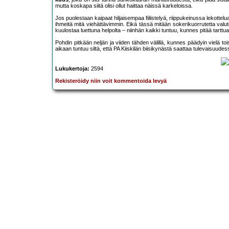
mutta koskapa siitä olisi ollut haittaa näissä karkeloissa.
Jos puolestaan kaipaat hiljaisempaa fiilistelyä, riippukeinussa lekottel
ihmeitä mitä viehättävimmin. Eikä tässä mitään sokerikuorrutetta valu
kuulostaa luettuna helpolta – niinhän kaikki tuntuu, kunnes pitää tarttu
Pohdin pitkään neljän ja viiden tähden välillä, kunnes päädyin vielä 
aikaan tuntuu siltä, että PA Kiiskilän biisikynästä saattaa tulevaisuude
Lukukertoja:
2594
Rekisteröidy niin voit kommentoida levyä