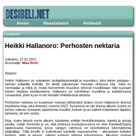
Arviot
Haastattelut
Artikkelit
Levyarvio
Heikki Hallanoro: Perhosten nektaria
Julkaistu: 17.01.2022
Arvostelija:
Mika Roth
Nispero
Heikki Hallanoro on oululainen laulaja/lauluntekijä ja muusikko, joka tekee juttujaan
hieman erilaisilla kulmilla. En lähde julistamaan missään nimessä sitä, mikä on
’normaalia’ ja mikä ei, mutta harvemmin muusikot tekevät musiikkiaan näin suoraan
toisten kirjoista innoittuneena. Hallanoro on säveltänyt musiikkia jo kahdeksasta
romaanista, joten kyse ei ole mistään ohikiitävästä ideasta.
Perhosten nektaria on kuuleman mukaan pitkäsoiton lisäksi myös Hallanoron itsensä
kirjoittama kirja, joka ilmestyy vuonna 2023. Kyseessä on siis teema-albumi, koska se
kertoo tulevan romaanin tapahtumia musiikin keinoin ja on kaiketi eräänlainen läpiluku
tarinasta, tai sen osista.
Kirja, kuten tietysti myös albumi, käsittelee erittäin henkilökohtaisia, kipeitä ja arkoja
asioita. Jotain kertonee jo se, että yhdessä kuvituskuvassa on otos Kambodzhasta
sijaitsevasta huoneesta, jossa sängyn vieressä on lasivitriinissä lukemattomia
pääkalloja. Tällä levyllä ei kuitenkaan käsitellä massamurhia – ainoastaan kahden
ihmisen, äidin ja lapsen, välisen suhteen hidasta tuhoutumista. Aikuinen saattaa