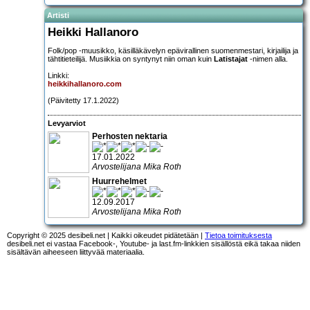
Artisti
Heikki Hallanoro
Folk/pop -muusikko, käsilläkävelyn epävirallinen suomenmestari, kirjailija ja
tähtitieteilijä. Musiikkia on syntynyt niin oman kuin
Latistajat
-nimen alla.
Linkki:
heikkihallanoro.com
(Päivitetty 17.1.2022)
Levyarviot
Perhosten nektaria
17.01.2022
Arvostelijana Mika Roth
Huurrehelmet
12.09.2017
Arvostelijana Mika Roth
Copyright © 2025 desibeli.net | Kaikki oikeudet pidätetään |
Tietoa toimituksesta
desibeli.net ei vastaa Facebook-, Youtube- ja last.fm-linkkien sisällöstä eikä takaa niiden
sisältävän aiheeseen liittyvää materiaalia.