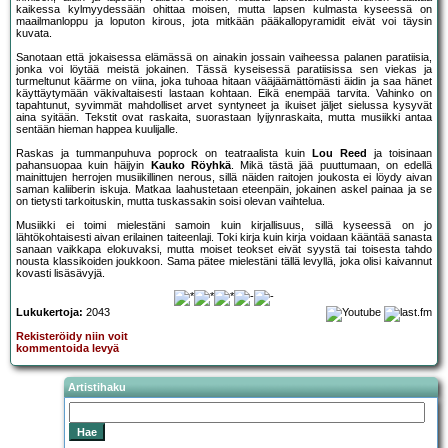
kaikessa kylmyydessään ohittaa moisen, mutta lapsen kulmasta kyseessä on
maailmanloppu ja loputon kirous, jota mitkään pääkallopyramidit eivät voi täysin
kuvata.
Sanotaan että jokaisessa elämässä on ainakin jossain vaiheessa palanen paratiisia,
jonka voi löytää meistä jokainen. Tässä kyseisessä paratiisissa sen viekas ja
turmeltunut käärme on viina, joka tuhoaa hitaan vääjäämättömästi äidin ja saa hänet
käyttäytymään väkivaltaisesti lastaan kohtaan. Eikä enempää tarvita. Vahinko on
tapahtunut, syvimmät mahdolliset arvet syntyneet ja ikuiset jäljet sielussa kysyvät
aina syitään. Tekstit ovat raskaita, suorastaan lyijynraskaita, mutta musiikki antaa
sentään hieman happea kuulijalle.
Raskas ja tummanpuhuva poprock on teatraalista kuin
Lou Reed
ja toisinaan
pahansuopaa kuin häijyin
Kauko Röyhkä
. Mikä tästä jää puuttumaan, on edellä
mainittujen herrojen musiikillinen nerous, sillä näiden raitojen joukosta ei löydy aivan
saman kaliiberin iskuja. Matkaa laahustetaan eteenpäin, jokainen askel painaa ja se
on tietysti tarkoituskin, mutta tuskassakin soisi olevan vaihtelua.
Musiikki ei toimi mielestäni samoin kuin kirjallisuus, sillä kyseessä on jo
lähtökohtaisesti aivan erilainen taiteenlaji. Toki kirja kuin kirja voidaan kääntää sanasta
sanaan vaikkapa elokuvaksi, mutta moiset teokset eivät syystä tai toisesta tahdo
nousta klassikoiden joukkoon. Sama pätee mielestäni tällä levyllä, joka olisi kaivannut
kovasti lisäsävyjä.
Lukukertoja:
2043
Rekisteröidy niin voit
kommentoida levyä
Artistihaku