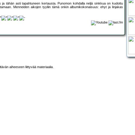
 ja tähän asti tapahtuneen kertausta. Punomon kohdalla neljä sinkkua on kudottu
ttamaan. Menneiden aikojen tyyliin tämä onkin albumikokonaisuus: ehyt ja linjakas
ltävän aiheeseen liittyvää materiaalia.