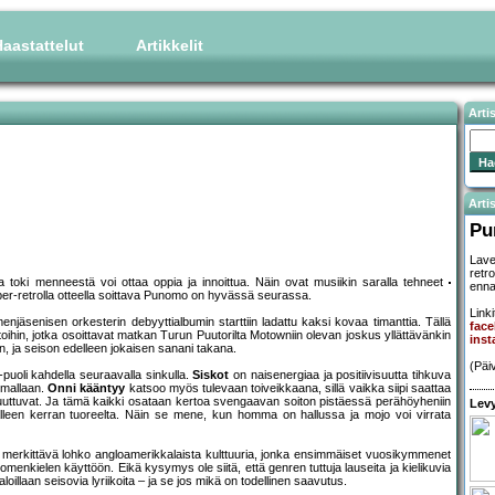
aastattelut
Artikkelit
Arti
Artis
Pu
Lave
retr
 toki menneestä voi ottaa oppia ja innoittua. Näin ovat musiikin saralla tehneet
enna
uper-retrolla otteella soittava Punomo on hyvässä seurassa.
Linki
jäsenisen orkesterin debyyttialbumin starttiin ladattu kaksi kovaa timanttia. Tällä
fac
toihin, jotka osoittavat matkan Turun Puutorilta Motowniin olevan joskus yllättävänkin
ins
iin, ja seison edelleen jokaisen sanani takana.
(Päi
B-puoli kahdella seuraavalla sinkulla.
Siskot
on naisenergiaa ja positiivisuutta tihkuva
imallaan.
Onni kääntyy
katsoo myös tulevaan toiveikkaana, sillä vaikka siipi saattaa
i muuttuvat. Ja tämä kaikki osataan kertoa svengaavan soiton pistäessä perähöyheniin
Levy
a jälleen kerran tuoreelta. Näin se mene, kun homma on hallussa ja mojo voi virrata
n merkittävä lohko angloamerikkalaista kulttuuria, jonka ensimmäiset vuosikymmenet
omenkielen käyttöön. Eikä kysymys ole siitä, että genren tuttuja lauseita ja kielikuvia
oillaan seisovia lyriikoita – ja se jos mikä on todellinen saavutus.