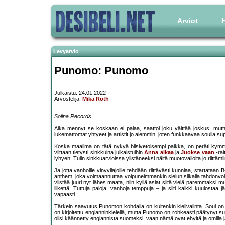
Arviot
H
Levyarvio
Punomo: Punomo
Julkaistu: 24.01.2022
Arvostelija:
Mika Roth
Solina Records
Aika mennyt se koskaan ei palaa, saattoi joku väittää joskus, mutta
lukemattomat yhtyeet ja artistit jo aiemmin, joten funkkaavaa soulia s
Koska maailma on tätä nykyä biisivetoisempi paikka, on peräti kymmen
viittaan tietysti sinkkuina julkaistuihin
Anna aikaa
ja
Juokse vaan
-rai
lyhyen. Tulin sinkkuarvioissa ylistäneeksi näitä muotovalioita jo riittäm
Ja jotta vanhoille vinyyliajoille tehdään riittävästi kunniaa, startataan 
anthem, joka voimaannuttaa voipuneimmankin sielun silkalla tahdonvo
viistää juuri nyt lähes maata, niin kyllä asiat siitä vielä paremmaks
liikettä. Tuttuja paloja, vanhoja temppuja – ja silti kaikki kuulosta
vapaasti.
Tärkein saavutus Punomon kohdalla on kuitenkin kielivalinta. Soul o
on kirjoitettu englanninkielellä, mutta Punomo on rohkeasti päätynyt su
olisi käännetty englannista suomeksi, vaan nämä ovat ehyitä ja omilla jal