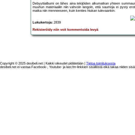
Debyyttialbumi on lähes aina tekijöiden alkumatkan yhteen summaus
muuhun materiaaliin niin vahvoin langoin, että saumoja ei pysty ero
matka niin menneeseen, kuin kenties hiukan tulevaankin.
Lukukertoja:
2839
Rekisteröidy niin voit kommentoida levyä
Copyright © 2025 desibeli.net | Kaikki oikeudet pidätetään |
Tietoa toimituksesta
desibeli.net ei vastaa Facebook-, Youtube- ja last.fm-linkkien sisällöstä eikä takaa niiden sisä