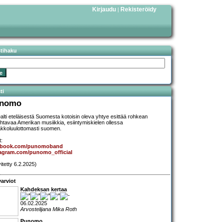
Kirjaudu
Rekisteröidy
|
stihaku
ti
nomo
alti eteläisestä Suomesta kotoisin oleva yhtye esittää rohkean
ohtavaa Amerikan musiikkia, esiintymiskielen ollessa
kkoluulottomasti suomen.
t:
ebook.com/punomoband
tagram.com/punomo_official
vitetty 6.2.2025)
arviot
Kahdeksan kertaa
06.02.2025
Arvostelijana Mika Roth
Punomo