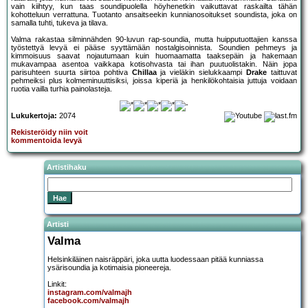
vain kiihtyy, kun taas soundipuolella höyhenetkin vaikuttavat raskailta tähän
kohotteluun verrattuna. Tuotanto ansaitseekin kunnianosoitukset soundista, joka on
samalla tuhti, tukeva ja tilava.
Valma rakastaa silminnähden 90-luvun rap-soundia, mutta huipputuottajien kanssa
työstettyä levyä ei pääse syyttämään nostalgisoinnista. Soundien pehmeys ja
kimmoisuus saavat nojautumaan kuin huomaamatta taaksepäin ja hakemaan
mukavampaa asentoa vaikkapa kotisohvasta tai ihan puutuolistakin. Näin jopa
parisuhteen suurta siirtoa pohtiva
Chillaa
ja vieläkin sielukkaampi
Drake
taittuvat
pehmeiksi plus kolmeminuuttisiksi, joissa kiperiä ja henkilökohtaisia juttuja voidaan
ruotia vailla turhia painolasteja.
Lukukertoja:
2074
Rekisteröidy niin voit
kommentoida levyä
Artistihaku
Artisti
Valma
Helsinkiläinen naisräppäri, joka uutta luodessaan pitää kunniassa
ysärisoundia ja kotimaisia pioneereja.
Linkit:
instagram.com/valmajh
facebook.com/valmajh