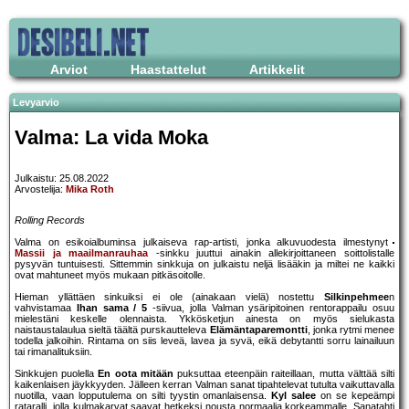
Arviot
Haastattelut
Artikkelit
Levyarvio
Valma: La vida Moka
Julkaistu: 25.08.2022
Arvostelija:
Mika Roth
Rolling Records
Valma on esikoialbuminsa julkaiseva rap-artisti, jonka alkuvuodesta ilmestynyt
Massii ja maailmanrauhaa
-sinkku juuttui ainakin allekirjoittaneen soittolistalle
pysyvän tuntuisesti. Sittemmin sinkkuja on julkaistu neljä lisääkin ja miltei ne kaikki
ovat mahtuneet myös mukaan pitkäsoitolle.
Hieman yllättäen sinkuiksi ei ole (ainakaan vielä) nostettu
Silkinpehmee
n
vahvistamaa
Ihan sama / 5
-siivua, jolla Valman ysäripitoinen rentorappailu osuu
mielestäni keskelle olennaista. Ykkösketjun ainesta on myös sielukasta
naistaustalaulua sieltä täältä purskautteleva
Elämäntaparemontti
, jonka rytmi menee
todella jalkoihin. Rintama on siis leveä, lavea ja syvä, eikä debytantti sorru lainailuun
tai rimanalituksiin.
Sinkkujen puolella
En oota mitään
puksuttaa eteenpäin raiteillaan, mutta välttää silti
kaikenlaisen jäykkyyden. Jälleen kerran Valman sanat tipahtelevat tutulta vaikuttavalla
nuotilla, vaan lopputulema on silti tyystin omanlaisensa.
Kyl salee
on se kepeämpi
rataralli, jolla kulmakarvat saavat hetkeksi nousta normaalia korkeammalle. Sanatahti