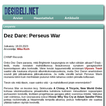
Arviot
Haastattelut
Artikkelit
Levyarvio
Dez Dare: Perseus War
Julkaistu: 18.03.2023
Arvostelija:
Mika Roth
CH!MP Records
Onko Dez Dare parasta, mitä Brightonin kaupungista on tullut vähään aikaan? Enpä
tiedä, mutta nostaisin mahdollisessa listauksessa synaisen garagepunkin
luonnonlapsen aika korkealle. Viime kesän loppumetreillä arvioimani
Ulysses Trash
saattoi olla kaukana ehyestä albumikokonaisuudesta, mutta Dez Daren anarkistinen
soundi jätti pitkäaikaisia jälkivaikutuksia. Ja noilla väreillä tartuin Perseus Warin
reunasta kiinni kuin merihätään joutunut mihin tahansa veden pinnalla kelluvaan.
Tiesin siis mitä tilasin, vaan sainko sitä – ja mahdollisesti jotain enemmänkin?
Perseus War on levoton levy. Sinkkuraita
A Chimp, A Tricycle, New World Order
kohoaa viisiminuuttisena pinaakkelina kahdesta kolmeen minuuttisten nopeampien
purkausten keskellä, levittäen progehtavaa garagea pitkin vuorensa rinteitä. Vaikutus
vain voimistuu, kun seuraavana soiva
I Know Why You Cry at Adam Sandler Films
junttaa rockimmalla ja hitaammalla tempolla aikansa, joskus hellempikin ote saattaa
yllättää kaiken räyhän keskellä.