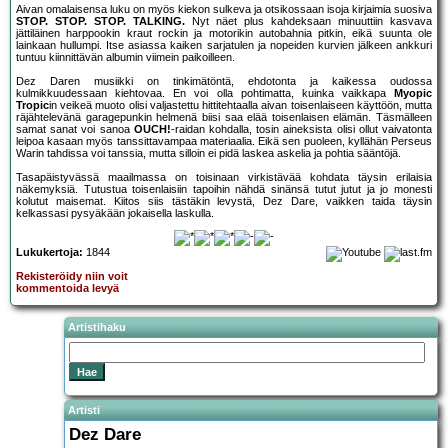
Aivan omalaisensa luku on myös kiekon sulkeva ja otsikossaan isoja kirjaimia suosiva
STOP. STOP. STOP. TALKING.
Nyt näet plus kahdeksaan minuuttiin kasvava
jättiläinen harppookin kraut rockin ja motorikin autobahnia pitkin, eikä suunta ole
lainkaan hullumpi. Itse asiassa kaiken sarjatulen ja nopeiden kurvien jälkeen ankkuri
tuntuu kiinnittävän albumin viimein paikoilleen.
Dez Daren musiikki on tinkimätöntä, ehdotonta ja kaikessa oudossa
kulmikkuudessaan kiehtovaa. En voi olla pohtimatta, kuinka vaikkapa
Myopic
Tropic
in veikeä muoto olisi valjastettu hittitehtaalla aivan toisenlaiseen käyttöön, mutta
räjähtelevänä garagepunkin helmenä biisi saa elää toisenlaisen elämän. Täsmälleen
samat sanat voi sanoa
OUCH!
-raidan kohdalla, tosin aineksista olisi ollut vaivatonta
leipoa kasaan myös tanssittavampaa materiaalia. Eikä sen puoleen, kyllähän Perseus
Warin tahdissa voi tanssia, mutta silloin ei pidä laskea askelia ja pohtia sääntöjä.
Tasapäistyvässä maailmassa on toisinaan virkistävää kohdata täysin erilaisia
näkemyksiä. Tutustua toisenlaisiin tapoihin nähdä sinänsä tutut jutut ja jo monesti
kolutut maisemat. Kiitos siis tästäkin levystä, Dez Dare, vaikken taida täysin
kelkassasi pysyäkään jokaisella laskulla.
Lukukertoja:
1844
Rekisteröidy niin voit
kommentoida levyä
Artistihaku
Artisti
Dez Dare