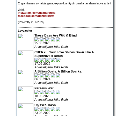
Englantilainen synaista garage-punkkia täysin omalla tavallaan luova artisti.
Linkit:
instagram.com/dezdareriffs
facebook.com/dezdareriffs
(Päivitetty 25.6.2026)
Levyarviot
These Days Are Wild & Blind
25.06.2026
Arvostelijana Mika Roth
CHERYL! Your Love Shines Down Like A
Supernova's Death
17.06.2025
Arvostelijana Mika Roth
A Billion Goats. A Billion Sparks.
06.03.2024
Arvostelijana Mika Roth
Perseus War
18.03.2023
Arvostelijana Mika Roth
Ulysses Trash
23.08.2022