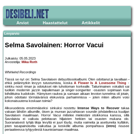
Arviot
Haastattelut
Artikkelit
Levyarvio
Selma Savolainen: Horror Vacui
Julkaistu: 05.05.2023
Arvostelija:
Mika Roth
Whirlwind Recordings
Tässä se nyt on: Selma Savolaisen debyyttisooloalbumi. Olen odottanut ja tavallaan
ehkä pelännytkin levyyn tutustumista, koska
A Flower Is A Lovesome Thing
-
sinkku nosti riman ja odotukset niin tuhottoman korkealle. Taiturimainen vokalisti sai
tuolloin modernin jazzin taipuilemaan ja singer-songwriter -osasten sopimaan kuin
loihdittuina kudoksiin. Hämyisen raukea ja samaan aikaan levoton tunnelma oli jotain,
johon odottaisi törmäävänsä elokuvista parhaimmissa – joten miten albumi voisi
kokonaisuutena koskaan toimia?
Alkuvuodesta ensimmäiseksi sinkuksi nostettu
Intense Ways to Recover
takaa
vakaan lähdön albumille, öisen ja murean jazzahtavan soundin johdatellessa kuulijan
Savolaisen maailmaan. Horror Vacui mittelee mielestäni otsikkonsa kanssa, sillä
Savolaista ei vaikuta pelottavan hiljaisten hetkien tai osasten mukana olo.
Suoranaisesti tyhjiä tiloja levyltä ei juuri löydy, mutta vaimeita ja asettuneita kylläkin,
joten tasapainoiselta vaikuttaa ja keskelle albumia pompahtava
(intro)
nousee
periaatteessa tyhjyydestä kaunistamaan maailmaa.