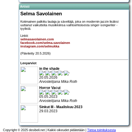
Artisti
Selma Savolainen
Kotimainen palkittu laulaja ja säveltäjä, joka on modernin jazzin lisäksi
uuttanut vaikutteita musiikkiinsa vaihtoehtoisesta singer-songwriter -
tyylistä.
Linkit:
selmasavolainen.com
facebook.com/selma.savolainen
instagram.com/selmukka
(Päivitetty 20.5.2026)
Levyarviot
in the shade
20.05.2026
Arvostelijana Mika Roth
Horror Vacui
05.05.2023
Arvostelijana Mika Roth
Sinkut III - Maaliskuu 2023
29.03.2023
Copyright © 2025 desibeli.net | Kaikki oikeudet pidätetään |
Tietoa toimituksesta