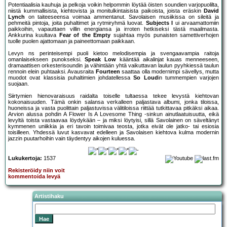
Potentiaalisia kauhuja ja pelkoja voikin helpommin löytää öisten soundien varjopuolilta,
niistä kummallisista, kiehtovista ja monitulkintaisista paikoista, joista eräskin
David
Lynch
on taiteeseensa voimaa ammentanut. Savolaisen musiikissa on sileitä ja
pehmeitä pintoja, joita puhaltimet ja rytmiryhmä luovat.
Subjects I
ui arvaamattomiin
paikkoihin, vapauttaen villin energiansa ja irroten hetkiseksi tästä maailmasta.
Ankkurina kuultava
Fear of the Empty
sujahtaa myös punaisten samettiverhojen
tuolle puolen ajattomaan ja paineettomaan paikkaan.
Levyn ns perinteisempi puoli kietoo melodisempia ja svengaavampia raitoja
omanlaisekseen punokseksi.
Speak Low
kääntää aikalinjat kauas menneeseen,
dramaattisen orkesterisoundin ja vähintään yhtä vaikuttavan laulun pyyhkiessä taulun
rennoin elein puhtaaksi. Avausraita
Fourteen
saattaa olla modernimpi sävellys, mutta
muodot ovat klassisia puhaltimien johdatellessa
So Loud
in tummempien varjojen
suojaan.
Siirtymien hienovaraisuus raidalta toiselle tultaessa tekee levystä kiehtovan
kokonaisuuden. Tämä onkin salansa verkalleen paljastava albumi, jonka tiloissa,
huoneissa ja vasta puolittain paljastuvissa välitiloissa riittää tutkittavaa pitkäksi aikaa.
Arvion alussa pohdin A Flower Is A Lovesome Thing -sinkun ainutlaatuisuutta, eikä
levyltä toista vastaavaa löydykään – ja miksi löytyisi, sillä Savolainen on säveltänyt
kymmenen uniikkia ja eri tavoin toimivaa teosta, jotka eivät ole jatko- tai esiosia
toisilleen. Yhdessä luvut kasvavat edelleen ja Savolaisen kiehtova kulma modernin
jazzin puutarhoihin vain täydentyy aikojen kuluessa.
Lukukertoja:
1537
Rekisteröidy niin voit
kommentoida levyä
Artistihaku