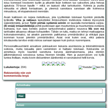
istuu komeasti rosoiseen tyyliin ja pikantin lisän keittoon tuo saksofoni, joka heivaa
ajatuksia 70-luvun lopulle – mikä on taatusti ollut tarkoituskin. Kolmea ja puolta
minuuttia ei ylitetä kertaakaan, ja yleensä sanottava sanotaan alle kolmessa
minuutissa, eli etupainoisesti mennään.
Avain kaikkeen on nopea melodisuus, jota ryyditetään toisinaan hyvinkin pistävillä
lyriikoilla.
Viha ja rakkaus
laskettelee ihmissuhteen kivikkoista mäkeä töyssyistä
säästelemättä, ja kun
Tytöt piirtää sydämiä seiniin
on taustalla monenlaista varjoa.
(Ei enää) intiaanileikkejä
pohtii puolestaan ajan muuttumista ja muuntumista ovelasta
kulmasta, kun taas kenties joukon tarttuvimmaksi palaksi nouseva
Mä oon mä
tarkkailee aikaansa olkiaan kohautellen. Tähän on tultu, matka on tehnyt matkaajansa
kokonaisemmaksi, tai ainakin paremmin paikkansa ymmärtäväksi ja ehkäpä jopa
isomman kuvan jotenkin ymmärtäväksi. Asiat ovat kuten ovat, eikä palavia
iskulauseita tarvitse enää viskoa samaan tapaan kuin joskus nuorempana.
Persoonallisuushäiriö ansaitsee pokkauksen tiukasta asenteesta ja tinkimättömästä
soitosta, mutta toisaalta pieni varioiminen ei haittaisi toisinaan. Kokkareita on
annettava myös kauniisti sanottuna karusta äänimaisemasta, joka etenkin
jälkimmäisessä sessiossa tuntuu hivenen kireältä. Hien ja puserruksen voi kyllä
tuntea ihollaan, mutta kovin diskanttinen äänikenttä ei varsinaisesti helli korvia.
Lukukertoja:
2041
Rekisteröidy niin voit
kommentoida levyä
Artistihaku
Artisti