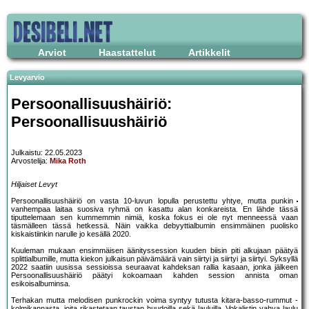
Arviot
Haastattelut
Artikkelit
Levyarvio
Persoonallisuushäiriö:
Persoonallisuushäiriö
Julkaistu: 22.05.2023
Arvostelija:
Mika Roth
Hiljaiset Levyt
Persoonallisuushäiriö on vasta 10-luvun lopulla perustettu yhtye, mutta punkin
vanhempaa laitaa suosiva ryhmä on kasattu alan konkareista. En lähde tässä
tiputtelemaan sen kummemmin nimiä, koska fokus ei ole nyt menneessä vaan
täsmälleen tässä hetkessä. Näin vaikka debyyttialbumin ensimmäinen puolisko
kiskaistiinkin narulle jo kesällä 2020.
Kuuleman mukaan ensimmäisen äänityssession kuuden biisin piti alkujaan päätyä
splittialbumille, mutta kiekon julkaisun päivämäärä vain siirtyi ja siirtyi ja siirtyi. Syksyllä
2022 saatiin uusissa sessioissa seuraavat kahdeksan rallia kasaan, jonka jälkeen
Persoonallisuushäiriö päätyi kokoamaan kahden session annista oman
esikoisalbuminsa.
Terhakan mutta melodisen punkrockin voima syntyy tutusta kitara-basso-rummut -
kolmikannasta, joita rikastetaan taustan huudoilla sekä lauluilla. Vokalistin vahva laulu