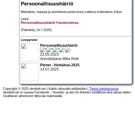
Persoonallisuushäiriö
Melodista, nopeaa ja perinteistä punkrockia soittava kotimainen yhtye.
Linkit:
Persoonallisuushäiriö Facebookissa
(Päivitetty 14.7.2025)
Levyarviot
Persoonallisuushäiriö
22.05.2023
Arvostelijana Mika Roth
Pienet - Heinäkuu 2025
14.07.2025
Copyright © 2025 desibeli.net | Kaikki oikeudet pidätetään |
Tietoa toimituksesta
desibeli.net ei vastaa Facebook-, Youtube- ja last.fm-linkkien sisällöstä eikä takaa niiden
sisältävän aiheeseen liittyvää materiaalia.