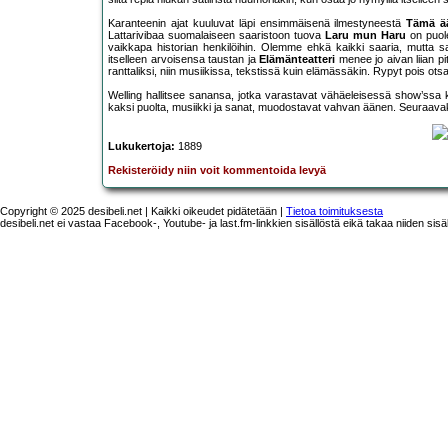
Karanteenin ajat kuuluvat läpi ensimmäisenä ilmestyneestä
Tämä ä
Lattarivibaa suomalaiseen saaristoon tuova
Laru mun Haru
on puole
vaikkapa historian henkilöihin. Olemme ehkä kaikki saaria, mutta s
itselleen arvoisensa taustan ja
Elämänteatteri
menee jo aivan liian pit
ranttaliksi, niin musiikissa, tekstissä kuin elämässäkin. Rypyt pois otsa
Welling hallitsee sanansa, jotka varastavat vähäeleisessä show’ssa k
kaksi puolta, musiikki ja sanat, muodostavat vahvan äänen. Seuraavaksi 
Lukukertoja:
1889
Rekisteröidy niin voit kommentoida levyä
Copyright © 2025 desibeli.net | Kaikki oikeudet pidätetään |
Tietoa toimituksesta
desibeli.net ei vastaa Facebook-, Youtube- ja last.fm-linkkien sisällöstä eikä takaa niiden sisä