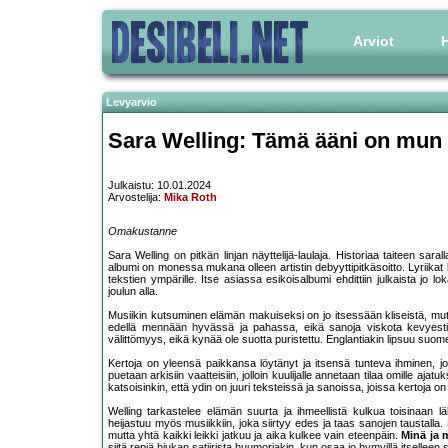
Arviot
H
Levyarvio
Sara Welling: Tämä ääni on mun
Julkaistu: 10.01.2024
Arvostelija:
Mika Roth
Omakustanne
Sara Welling on pitkän linjan näyttelijä-laulaja. Historiaa taiteen 
albumi on monessa mukana olleen artistin debyyttipitkäsoitto. Lyriikat ki
tekstien ympärille. Itse asiassa esikoisalbumi ehdittiin julkaista jo 
joulun alla.
Musiikin kutsuminen elämän makuiseksi on jo itsessään kliseistä, mut
edellä mennään hyvässä ja pahassa, eikä sanoja viskota kevyesti, v
välittömyys, eikä kynää ole suotta puristettu. Englantiakin lipsuu suome
Kertoja on yleensä paikkansa löytänyt ja itsensä tunteva ihminen, jonk
puetaan arkisiin vaatteisiin, jolloin kuulijalle annetaan tilaa omille aj
katsoisinkin, että ydin on juuri teksteissä ja sanoissa, joissa kertoja 
Welling tarkastelee elämän suurta ja ihmeellistä kulkua toisinaan 
heijastuu myös musiikkiin, joka siirtyy edes ja taas sanojen taustalla
mutta yhtä kaikki leikki jatkuu ja aika kulkee vain eteenpäin.
Minä ja 
siitä repiä hiukan satiirista huumoriakin, kun osaa jo hymyillä itselleen