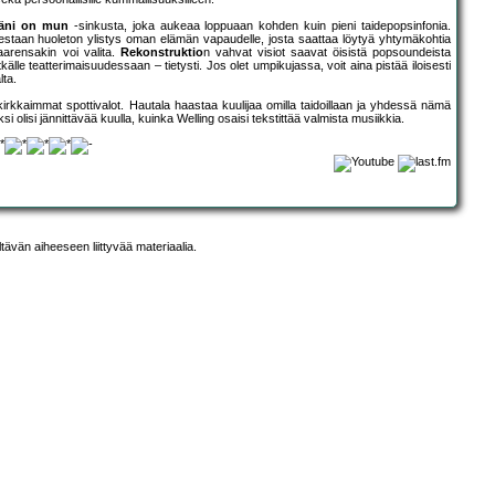
äni on mun
-sinkusta, joka aukeaa loppuaan kohden kuin pieni taidepopsinfonia.
staan huoleton ylistys oman elämän vapaudelle, josta saattaa löytyä yhtymäkohtia
aarensakin voi valita.
Rekonstruktio
n vahvat visiot saavat öisistä popsoundeista
källe teatterimaisuudessaan – tietysti. Jos olet umpikujassa, voit aina pistää iloisesti
lta.
irkkaimmat spottivalot. Hautala haastaa kuulijaa omilla taidoillaan ja yhdessä nämä
olisi jännittävää kuulla, kuinka Welling osaisi tekstittää valmista musiikkia.
ltävän aiheeseen liittyvää materiaalia.