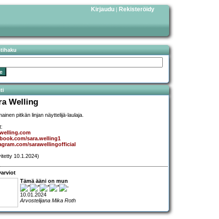
Kirjaudu
Rekisteröidy
|
stihaku
ti
ra Welling
ainen pitkän linjan näyttelijä-laulaja.
t:
welling.com
book.com/sara.welling1
agram.com/sarawellingofficial
vitetty 10.1.2024)
arviot
Tämä ääni on mun
10.01.2024
Arvostelijana Mika Roth