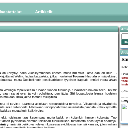
aastattelut
Artikkelit
Arti
Artis
Sa
Kotim
saralla on kertynyt parin vuosikymmenen edestä, mutta niin vain Tämä ääni on mun -
Linki
rjoittanut Welling laulaa kappaleita, jotka monitaituri
Tuomas Hautala
on säveltänyt
sara
lokakuussa, mutta Desibeli.netin postilaatikkoon fyysinen kappale ennätti vasta aivan
face
inst
ta Wellingin tapauksessa turvaan tuohon tuttuun ja turvalliseen kuvaukseen. Tekstit
(Päi
aan sanat ovat tarkoin pohdittuja, punnittuja. Silti lopputulosta leimaa huoleton
n mukaan, mikä jakaa taatusti mielipiteitä.
Levy
a ei tarvitse saarnata asioitaan norsunluisista torneista. Viisauksia ja oivalluksia
atuksille sekä tulkinnoille. Mitenkään taidepopahtavaa musiikillista panosta väheksymättä
on kaikkea muuta kuin kaikkivoipa.
läheltä, toisinaan taas kauempaa, mutta kaikki on kuitenkin ihmisen kokoista. Tuo
. Elämän pyörteissä olemme toisinaan tuolileikeissä, tuntematta edes täysin sääntöjä,
minä
ymmärtää peilikuvan olevan ikuisessa avioliitossa itsensä kanssa, joten voihan
 sekä persoonallisille kummallisuuksilleen.