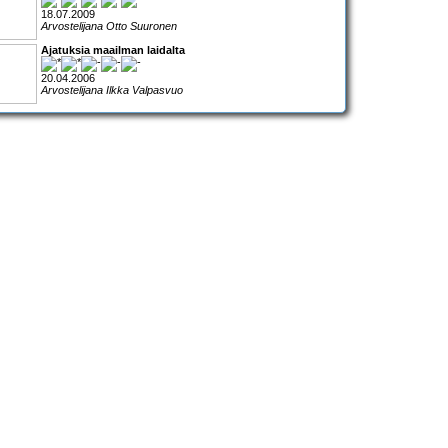
18.07.2009
Arvostelijana Otto Suuronen
Ajatuksia maailman laidalta
20.04.2006
Arvostelijana Ilkka Valpasvuo