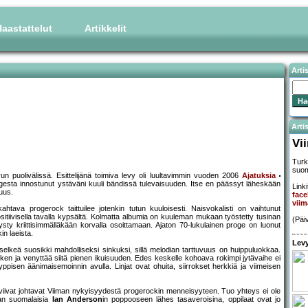
aastattelut
Artikkelit
Arti
Artis
Vi
Turk
suom
n puolivälissä. Esittelijänä toimiva levy oli luultavimmin vuoden 2006
Ajatuksia
ta innostunut ystäväni kuuli bändissä tulevaisuuden. Itse en päässyt läheskään
Linki
uus.
fac
viim
htava progerock taittuilee jotenkin tutun kuuloisesti. Naisvokalisti on vaihtunut
ositiivisella tavalla kypsältä. Kolmatta albumia on kuuleman mukaan työstetty tusinan
(Päi
pysty kriittisimmälläkään korvalla osoittamaan. Ajaton 70-lukulainen proge on luonut
in laeista.
Levy
 selkeä suosikki mahdolliseksi sinkuksi, sillä melodian tarttuvuus on huippuluokkaa.
ken ja venyttää siitä pienen ikuisuuden. Edes keskelle kohoava rokimpi jytävaihe ei
yppisen äänimaisemoinnin avulla. Linjat ovat ohuita, siirrokset herkkiä ja viimeisen
t viivat johtavat Viiman nykyisyydestä progerockin menneisyyteen. Tuo yhteys ei ole
aan suomalaisia
Ian Anderson
in poppooseen lähes tasaveroisina, oppilaat ovat jo