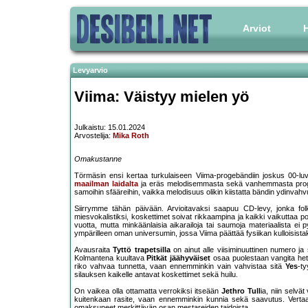
Arviot
H
Levyarvio
Viima: Väistyy mielen yö
Julkaistu: 15.01.2024
Arvostelija:
Mika Roth
Omakustanne
Törmäsin ensi kertaa turkulaiseen Viima-progebändiin joskus 00-luvu
maailman laidalta
ja eräs melodisemmasta sekä vanhemmasta proges
samoihin sfääreihin, vaikka melodisuus olikin kiistatta bändin ydinvahv
Siirrymme tähän päivään. Arvioitavaksi saapuu CD-levy, jonka folka
miesvokalistiksi, koskettimet soivat rikkaampina ja kaikki vaikuttaa p
vuotta, mutta minkäänlaisia aikarailoja tai saumoja materiaalista ei 
ympärilleen oman universumin, jossa Viima päättää fysiikan kulloisistak
Avausraita
Tyttö trapetsilla
on ainut alle viisiminuuttinen numero ja
Kolmantena kuultava
Pitkät jäähyväiset
osaa puolestaan vangita het
riko vahvaa tunnetta, vaan ennemminkin vain vahvistaa sitä
Yes
-ty
silauksen kaikelle antavat koskettimet sekä huilu.
On vaikea olla ottamatta verrokiksi itseään
Jethro Tull
ia, niin selvä
kuitenkaan rasite, vaan ennemminkin kunnia sekä saavutus. Vert
omaksuneet merkittävän osan mestareiden taidoista.