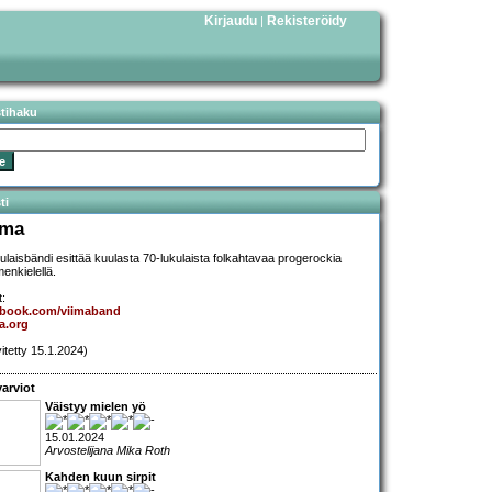
Kirjaudu
Rekisteröidy
|
stihaku
ti
ima
ulaisbändi esittää kuulasta 70-lukulaista folkahtavaa progerockia
enkielellä.
t:
ebook.com/viimaband
a.org
vitetty 15.1.2024)
arviot
Väistyy mielen yö
15.01.2024
Arvostelijana Mika Roth
Kahden kuun sirpit