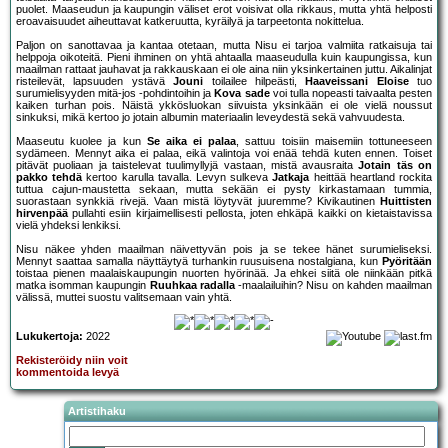
puolet. Maaseudun ja kaupungin väliset erot voisivat olla rikkaus, mutta yhtä helposti
eroavaisuudet aiheuttavat katkeruutta, kyräilyä ja tarpeetonta nokittelua.
Paljon on sanottavaa ja kantaa otetaan, mutta Nisu ei tarjoa valmiita ratkaisuja tai
helppoja oikoteitä. Pieni ihminen on yhtä ahtaalla maaseudulla kuin kaupungissa, kun
maailman rattaat jauhavat ja rakkauskaan ei ole aina niin yksinkertainen juttu. Aikalinjat
risteilevät, lapsuuden ystävä
Jouni
toilailee hilpeästi,
Haaveissani Eloise
tuo
surumielisyyden mitä-jos -pohdintoihin ja
Kova sade
voi tulla nopeasti taivaalta pesten
kaiken turhan pois. Näistä ykkösluokan siivuista yksinkään ei ole vielä noussut
sinkuksi, mikä kertoo jo jotain albumin materiaalin leveydestä sekä vahvuudesta.
Maaseutu kuolee ja kun
Se aika ei palaa
, sattuu toisiin maisemiin tottuneeseen
sydämeen. Mennyt aika ei palaa, eikä valintoja voi enää tehdä kuten ennen. Toiset
pitävät puoliaan ja taistelevat tuulimyllyjä vastaan, mistä avausraita
Jotain täs on
pakko tehdä
kertoo karulla tavalla. Levyn sulkeva
Jatkaja
heittää heartland rockita
tuttua cajun-maustetta sekaan, mutta sekään ei pysty kirkastamaan tummia,
suorastaan synkkiä rivejä. Vaan mistä löytyvät juuremme? Kivikautinen
Huittisten
hirvenpää
pullahti esiin kirjaimellisesti pellosta, joten ehkäpä kaikki on kietaistavissa
vielä yhdeksi lenkiksi.
Nisu näkee yhden maailman näivettyvän pois ja se tekee hänet surumieliseksi.
Mennyt saattaa samalla näyttäytyä turhankin ruusuisena nostalgiana, kun
Pyöritään
toistaa pienen maalaiskaupungin nuorten hyörinää. Ja ehkei siitä ole niinkään pitkä
matka isomman kaupungin
Ruuhkaa radalla
-maalailuihin? Nisu on kahden maailman
välissä, muttei suostu valitsemaan vain yhtä.
Lukukertoja:
2022
Rekisteröidy niin voit
kommentoida levyä
Artistihaku