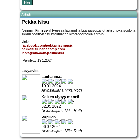
Artisti
Pekka Nisu
Aiemmin
Pimeys
-yhtyeessä laulanut ja kitaraa soittanut artisti, joka soolona
liikkuu positiivisesti latautuneen kitarapoprockin saralla.
Linkit:
facebook.com/pekkanisumusic
pekkanisu.bandcamp.com
instagram.com/pekkanisu
(Päivitetty 19.1.2024)
Levyarviot
Lauhanmaa
19.01.2024
Arvostelijana Mika Roth
Kaiken täytyy mennä
02.05.2022
Arvostelijana Mika Roth
Papillon
06.07.2021
Arvostelijana Mika Roth