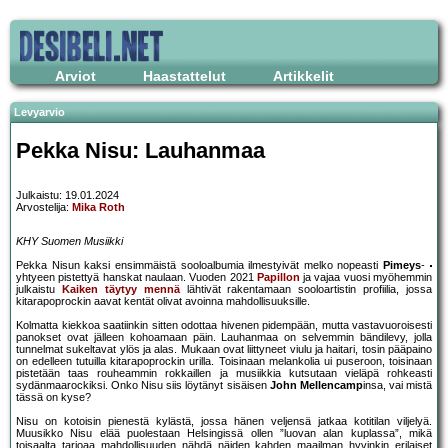
Arviot
Haastattelut
Artikkelit
Levyarvio
Pekka Nisu: Lauhanmaa
Julkaistu: 19.01.2024
Arvostelija:
Mika Roth
KHY Suomen Musiikki
Pekka Nisun kaksi ensimmäistä sooloalbumia ilmestyivät melko nopeasti
Pimeys
-
yhtyeen pistettyä hanskat naulaan. Vuoden 2021
Papillon
ja vajaa vuosi myöhemmin
julkaistu
Kaiken täytyy mennä
lähtivät rakentamaan sooloartistin profiilia, jossa
kitarapoprockin aavat kentät olivat avoinna mahdollisuuksille.
Kolmatta kiekkoa saatiinkin sitten odottaa hivenen pidempään, mutta vastavuoroisesti
panokset ovat jälleen kohoamaan päin. Lauhanmaa on selvemmin bändilevy, jolla
tunnelmat sukeltavat ylös ja alas. Mukaan ovat liittyneet viulu ja haitari, tosin pääpaino
on edelleen tutuilla kitarapoprockin urilla. Toisinaan melankolia ui puseroon, toisinaan
pistetään taas rouheammin rokkaillen ja musiikkia kutsutaan vieläpä rohkeasti
sydänmaarockiksi. Onko Nisu siis löytänyt sisäisen
John Mellencamp
insa, vai mistä
tässä on kyse?
Nisu on kotoisin pienestä kylästä, jossa hänen veljensä jatkaa kotitilan viljelyä.
Muusikko Nisu elää puolestaan Helsingissä ollen ”luovan alan kuplassa”, mikä
toisaalta tarjoaa mahdollisuuden nähdä näiden kahden maailman hyvinkin erilaiset