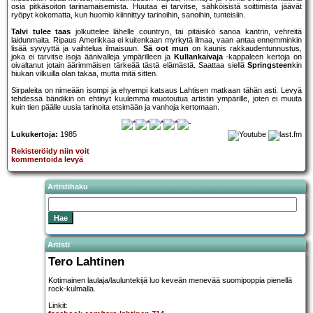
osia pitkäsoiton tarinamaisemista. Huutaa ei tarvitse, sähköisistä soittimista jäävät
ryöpyt kokematta, kun huomio kiinnittyy tarinoihin, sanoihin, tunteisiin.
Talvi tulee taas
jolkuttelee lähelle countryn, tai pitäisikö sanoa kantrin, vehreitä
laidunmaita. Ripaus Amerikkaa ei kuitenkaan myrkytä ilmaa, vaan antaa ennemminkin
lisää syvyyttä ja vaihtelua ilmaisuun.
Sä oot mun
on kaunis rakkaudentunnustus,
joka ei tarvitse isoja äänivalleja ympärilleen ja
Kullankaivaja
-kappaleen kertoja on
oivaltanut jotain äärimmäisen tärkeää tästä elämästä. Saattaa siellä
Springsteen
kin
hiukan vilkuilla olan takaa, mutta mitä sitten.
Sirpaleita on nimeään isompi ja ehyempi katsaus Lahtisen matkaan tähän asti. Levyä
tehdessä bändikin on ehtinyt kuulemma muotoutua artistin ympärille, joten ei muuta
kuin tien päälle uusia tarinoita etsimään ja vanhoja kertomaan.
Lukukertoja:
1985
Rekisteröidy niin voit
kommentoida levyä
Artistihaku
Artisti
Tero Lahtinen
Kotimainen laulaja/lauluntekijä luo keveän menevää suomipoppia pienellä
rock-kulmalla.
Linkit: