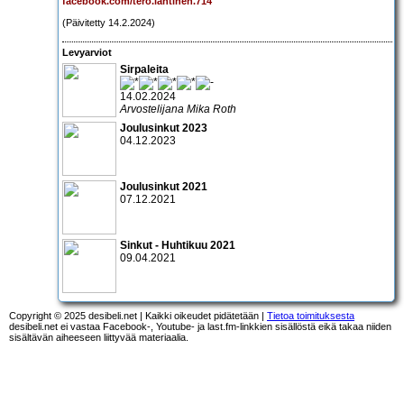
facebook.com/tero.lahtinen.714
(Päivitetty 14.2.2024)
Levyarviot
Sirpaleita
14.02.2024
Arvostelijana Mika Roth
Joulusinkut 2023
04.12.2023
Joulusinkut 2021
07.12.2021
Sinkut - Huhtikuu 2021
09.04.2021
Copyright © 2025 desibeli.net | Kaikki oikeudet pidätetään |
Tietoa toimituksesta
desibeli.net ei vastaa Facebook-, Youtube- ja last.fm-linkkien sisällöstä eikä takaa niiden
sisältävän aiheeseen liittyvää materiaalia.