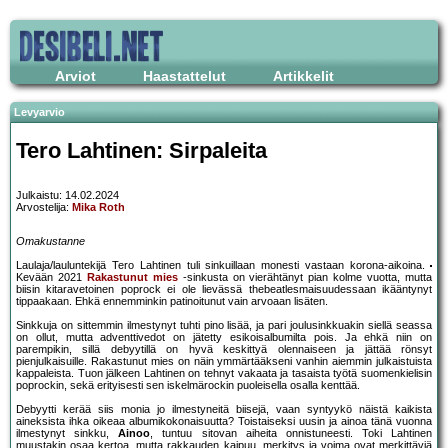
Arviot
Haastattelut
Artikkelit
Levyarvio
Tero Lahtinen: Sirpaleita
Julkaistu: 14.02.2024
Arvostelija:
Mika Roth
Omakustanne
Laulaja/lauluntekijä Tero Lahtinen tuli sinkuillaan monesti vastaan korona-aikoina.
Kevään 2021
Rakastunut mies
-sinkusta on vierähtänyt pian kolme vuotta, mutta
biisin kitaravetoinen poprock ei ole lievässä thebeatlesmaisuudessaan ikääntynyt
tippaakaan. Ehkä ennemminkin patinoitunut vain arvoaan lisäten.
Sinkkuja on sittemmin ilmestynyt tuhti pino lisää, ja pari joulusinkkuakin siellä seassa
on ollut, mutta adventtivedot on jätetty esikoisalbumilta pois. Ja ehkä niin on
parempikin, sillä debyytillä on hyvä keskittyä olennaiseen ja jättää rönsyt
pienjulkaisuille. Rakastunut mies on näin ymmärtääkseni vanhin aiemmin julkaistuista
kappaleista. Tuon jälkeen Lahtinen on tehnyt vakaata ja tasaista työtä suomenkielisin
poprockin, sekä erityisesti sen iskelmärockin puoleisella osalla kenttää.
Debyytti kerää siis monia jo ilmestyneitä biisejä, vaan syntyykö näistä kaikista
aineksista ihka oikeaa albumikokonaisuutta? Toistaiseksi uusin ja ainoa tänä vuonna
ilmestynyt sinkku,
Ainoo
, tuntuu sitovan aiheita onnistuneesti. Toki Lahtinen
muustakin osaa kertoa, mutta rakkauden kaipuu, merkitys ja voima ovat merkittäviä