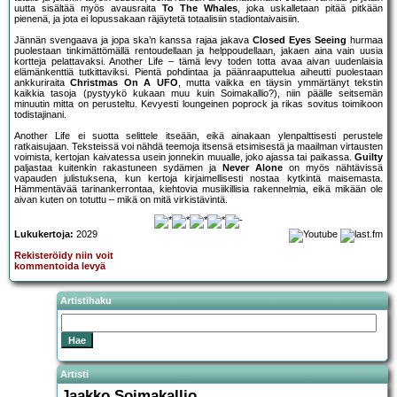
uutta sisältää myös avausraita
To The Whales
, joka uskalletaan pitää pitkään
pienenä, ja jota ei lopussakaan räjäytetä totaalisiin stadiontaivaisiin.
Jännän svengaava ja jopa ska’n kanssa rajaa jakava
Closed Eyes Seeing
hurmaa
puolestaan tinkimättömällä rentoudellaan ja helppoudellaan, jakaen aina vain uusia
kortteja pelattavaksi. Another Life – tämä levy toden totta avaa aivan uudenlaisia
elämänkenttiä tutkittaviksi. Pientä pohdintaa ja päänraaputtelua aiheutti puolestaan
ankkuriraita
Christmas On A UFO
, mutta vaikka en täysin ymmärtänyt tekstin
kaikkia tasoja (pystyykö kukaan muu kuin Soimakallio?), niin päälle seitsemän
minuutin mitta on perusteltu. Kevyesti loungeinen poprock ja rikas sovitus toimikoon
todistajinani.
Another Life ei suotta selittele itseään, eikä ainakaan ylenpalttisesti perustele
ratkaisujaan. Teksteissä voi nähdä teemoja itsensä etsimisestä ja maailman virtausten
voimista, kertojan kaivatessa usein jonnekin muualle, joko ajassa tai paikassa.
Guilty
paljastaa kuitenkin rakastuneen sydämen ja
Never Alone
on myös nähtävissä
vapauden julistuksena, kun kertoja kirjaimellisesti nostaa kytkintä maisemasta.
Hämmentävää tarinankerrontaa, kiehtovia musiikillisia rakennelmia, eikä mikään ole
aivan kuten on totuttu – mikä on mitä virkistävintä.
Lukukertoja:
2029
Rekisteröidy niin voit
kommentoida levyä
Artistihaku
Artisti
Jaakko Soimakallio