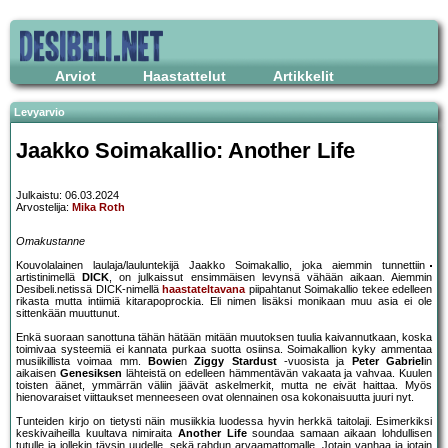
Arviot
Haastattelut
Artikkelit
Levyarvio
Jaakko Soimakallio: Another Life
Julkaistu: 06.03.2024
Arvostelija:
Mika Roth
Omakustanne
Kouvolalainen laulaja/lauluntekijä Jaakko Soimakallio, joka aiemmin tunnettiin
artistinimellä
DICK
, on julkaissut ensimmäisen levynsä vähään aikaan. Aiemmin
Desibeli.netissä DICK-nimellä
haastateltavana
piipahtanut Soimakallio tekee edelleen
rikasta mutta intiimiä kitarapoprockia. Eli nimen lisäksi monikaan muu asia ei ole
sittenkään muuttunut.
Enkä suoraan sanottuna tähän hätään mitään muutoksen tuulia kaivannutkaan, koska
toimivaa systeemiä ei kannata purkaa suotta osiinsa. Soimakallion kyky ammentaa
musiikillista voimaa mm.
Bowie
n
Ziggy Stardust
-vuosista ja
Peter Gabriel
in
aikaisen
Genesiksen
lähteistä on edelleen hämmentävän vakaata ja vahvaa. Kuulen
toisten äänet, ymmärrän väliin jäävät askelmerkit, mutta ne eivät haittaa. Myös
hienovaraiset viittaukset menneeseen ovat olennainen osa kokonaisuutta juuri nyt.
Tunteiden kirjo on tietysti näin musiikkia luodessa hyvin herkkä taitolaji. Esimerkiksi
keskivaiheilla kuultava nimiraita
Another Life
soundaa samaan aikaan lohdullisen
tutulle ja jollekin täysin uudelle, sekä rahdun arvaamattomalle. Jotain vanhaa ja jotain