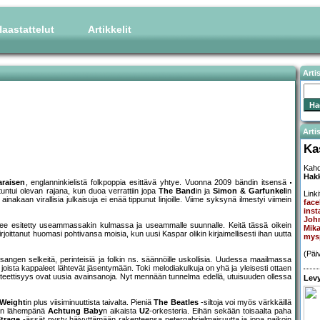
aastattelut
Artikkelit
Arti
Artis
Ka
Kahd
Hak
araisen
, englanninkielistä folkpoppia esittävä yhtye. Vuonna 2009 bändin itsensä
tuntui olevan rajana, kun duoa verrattiin jopa
The Band
in ja
Simon & Garfunkel
in
Linki
ainakaan virallisia julkaisuja ei enää tippunut linjoille. Viime syksynä ilmestyi viimein
fac
ins
John
ienee esitetty useammassakin kulmassa ja useammalle suunnalle. Keitä tässä oikein
Mika
joittanut huomasi pohtivansa moisia, kun uusi Kaspar olikin kirjaimellisesti ihan uutta
mys
(Päi
 sangen selkeitä, perinteisiä ja folkin ns. säännöille uskollisia. Uudessa maailmassa
, joista kappaleet lähtevät jäsentymään. Toki melodiakulkuja on yhä ja yleisesti ottaen
nteettisyys ovat uusia avainsanoja. Nyt mennään tunnelma edellä, utuisuuden ollessa
Levy
Weight
in plus viisiminuuttista taivalta. Pieniä
The Beatles
-siltoja voi myös värkkäillä
kin lähempänä
Achtung Baby
n aikaista
U2
-orkesteria. Eihän sekään toisaalta paha
Strage
-ässät pysty häivyttämään rakenteensa petergabrielmaisuutta ja jopa paikoin