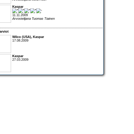
Kaspar
11.11.2009
Arvostelijana Tuomas Tiainen
arviot
Wilco
(USA),
Kaspar
17.08.2009
Kaspar
27.03.2009