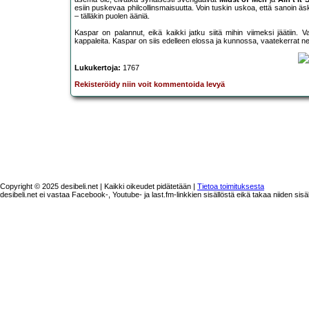
esiin puskevaa philcollinsmaisuutta. Voin tuskin uskoa, että sanoin
– tälläkin puolen ääniä.
Kaspar on palannut, eikä kaikki jatku siitä mihin viimeksi jäätiin. 
kappaleita. Kaspar on siis edelleen elossa ja kunnossa, vaatekerrat ne 
Lukukertoja:
1767
Rekisteröidy niin voit kommentoida levyä
Copyright © 2025 desibeli.net | Kaikki oikeudet pidätetään |
Tietoa toimituksesta
desibeli.net ei vastaa Facebook-, Youtube- ja last.fm-linkkien sisällöstä eikä takaa niiden sisä