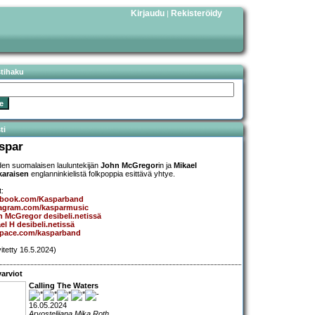
Kirjaudu
Rekisteröidy
|
stihaku
ti
spar
en suomalaisen lauluntekijän
John McGregor
in ja
Mikael
karaisen
englanninkielistä folkpoppia esittävä yhtye.
t:
ebook.com/Kasparband
tagram.com/kasparmusic
 McGregor desibeli.netissä
el H desibeli.netissä
pace.com/kasparband
vitetty 16.5.2024)
arviot
Calling The Waters
16.05.2024
Arvostelijana Mika Roth