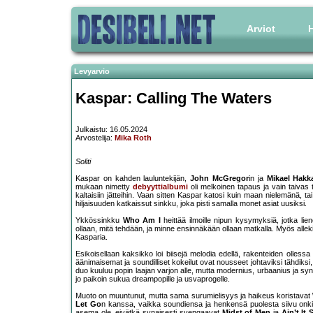
Arviot
H
Levyarvio
Kaspar: Calling The Waters
Julkaistu: 16.05.2024
Arvostelija:
Mika Roth
Soliti
Kaspar on kahden lauluntekijän,
John McGregor
in ja
Mikael Hakk
mukaan nimetty
debyyttialbumi
oli melkoinen tapaus ja vain taivas 
kaltaisiin jätteihin. Vaan sitten Kaspar katosi kuin maan nielemänä, tai 
hiljaisuuden katkaissut sinkku, joka pisti samalla monet asiat uusiksi.
Ykkössinkku
Who Am I
heittää ilmoille nipun kysymyksiä, jotka l
ollaan, mitä tehdään, ja minne ensinnäkään ollaan matkalla. Myös allekir
Kasparia.
Esikoisellaan kaksikko loi biisejä melodia edellä, rakenteiden ollessa
äänimaisemat ja soundilliset kokeilut ovat nousseet johtaviksi tähdiksi
duo kuuluu popin laajan varjon alle, mutta modernius, urbaanius ja sy
jo paikoin sukua dreampopille ja usvaprogelle.
Muoto on muuntunut, mutta sama surumielisyys ja haikeus koristavat
Let Go
n kanssa, vaikka soundiensa ja henkensä puolesta siivu on
asema ole, eivätkä synaisesti svengaavat
Midst of Men
ja
Ain’t It 