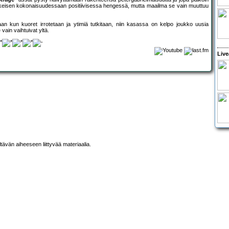
 äskeisen kokonaisuudessaan positiivisessa hengessä, mutta maailma se vain muuttuu
Vaan kun kuoret irrotetaan ja ytimiä tutkitaan, niin kasassa on kelpo joukko uusia
vain vaihtuivat yltä.
Live
ltävän aiheeseen liittyvää materiaalia.