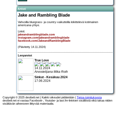
Artisti
Jake and Rambling Blade
Vahvoilla bluegrass- ja country-vaikutteilla leikittelevä kotimainen
americana-yhtye.
Linkit:
jakeandramblingblade.com
instagram.com/jakeandramblingblade
facebook.com/JakeandRamblingBlade
(Päivitetty 14.11.2024)
Levyarviot
True Love
14.11.2024
Arvostelijana Mika Roth
Sinkut - Kesäkuu 2024
17.06.2024
Copyright © 2025 desibeli.net | Kaikki oikeudet pidätetään |
Tietoa toimituksesta
desibeli.net ei vastaa Facebook-, Youtube- ja last.fm-linkkien sisällöstä eikä takaa niiden
sisältävän aiheeseen liittyvää materiaalia.