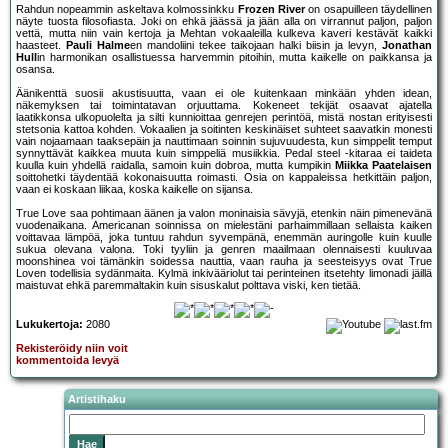
Rahdun nopeammin askeltava kolmossinkku
Frozen River
on osapuilleen täydellinen
näyte tuosta filosofiasta. Joki on ehkä jäässä ja jään alla on virrannut paljon, paljon
vettä, mutta niin vain kertoja ja Mehtan vokaaleilla kulkeva kaveri kestävät kaikki
haasteet.
Pauli Halme
en mandoliini tekee taikojaan halki biisin ja levyn,
Jonathan
Hull
in harmonikan osallistuessa harvemmin pitoihin, mutta kaikelle on paikkansa ja
osansa.
Äänikenttä suosii akustisuutta, vaan ei ole kuitenkaan minkään yhden idean,
näkemyksen tai toimintatavan orjuuttama. Kokeneet tekijät osaavat ajatella
laatikkonsa ulkopuolelta ja silti kunnioittaa genrejen perintöä, mistä nostan erityisesti
stetsonia kattoa kohden. Vokaalien ja soitinten keskinäiset suhteet saavatkin monesti
vain nojaamaan taaksepäin ja nauttimaan soinnin sujuvuudesta, kun simppelit temput
synnyttävät kaikkea muuta kuin simppeliä musiikkia. Pedal steel -kitaraa ei taideta
kuulla kuin yhdellä raidalla, samoin kuin dobroa, mutta kumpikin
Miikka Paatelaisen
soittohetki täydentää kokonaisuutta roimasti. Osia on kappaleissa hetkittäin paljon,
vaan ei koskaan liikaa, koska kaikelle on sijansa.
True Love saa pohtimaan äänen ja valon moninaisia sävyjä, etenkin näin pimenevänä
vuodenaikana. Americanan soinnissa on mielestäni parhaimmillaan sellaista kaiken
voittavaa lämpöä, joka tuntuu rahdun syvempänä, enemmän auringolle kuin kuulle
sukua olevana valona. Toki tyyliin ja genren maailmaan olennaisesti kuuluvaa
moonshinea voi tämänkin soidessa nauttia, vaan rauha ja seesteisyys ovat True
Loven todellisia sydänmaita. Kylmä inkivääriolut tai perinteinen itsetehty limonadi jäillä
maistuvat ehkä paremmaltakin kuin sisuskalut polttava viski, ken tietää.
Lukukertoja:
2080
Rekisteröidy niin voit
kommentoida levyä
Artistihaku