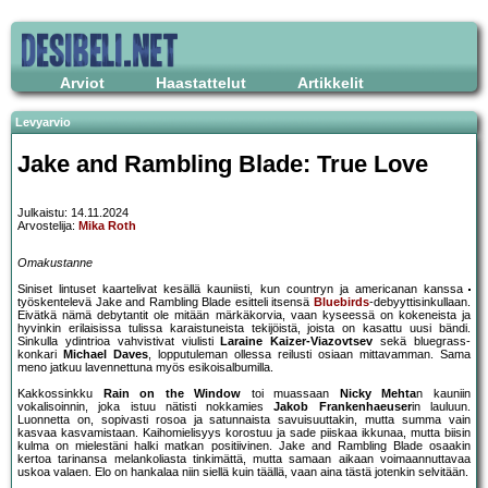
Arviot
Haastattelut
Artikkelit
Levyarvio
Jake and Rambling Blade: True Love
Julkaistu: 14.11.2024
Arvostelija:
Mika Roth
Omakustanne
Siniset lintuset kaartelivat kesällä kauniisti, kun countryn ja americanan kanssa
työskentelevä Jake and Rambling Blade esitteli itsensä
Bluebirds
-debyyttisinkullaan.
Eivätkä nämä debytantit ole mitään märkäkorvia, vaan kyseessä on kokeneista ja
hyvinkin erilaisissa tulissa karaistuneista tekijöistä, joista on kasattu uusi bändi.
Sinkulla ydintrioa vahvistivat viulisti
Laraine Kaizer-Viazovtsev
sekä bluegrass-
konkari
Michael Daves
, lopputuleman ollessa reilusti osiaan mittavamman. Sama
meno jatkuu lavennettuna myös esikoisalbumilla.
Kakkossinkku
Rain on the Window
toi muassaan
Nicky Mehta
n kauniin
vokalisoinnin, joka istuu nätisti nokkamies
Jakob Frankenhaeuser
in lauluun.
Luonnetta on, sopivasti rosoa ja satunnaista savuisuuttakin, mutta summa vain
kasvaa kasvamistaan. Kaihomielisyys korostuu ja sade piiskaa ikkunaa, mutta biisin
kulma on mielestäni halki matkan positiivinen. Jake and Rambling Blade osaakin
kertoa tarinansa melankoliasta tinkimättä, mutta samaan aikaan voimaannuttavaa
uskoa valaen. Elo on hankalaa niin siellä kuin täällä, vaan aina tästä jotenkin selvitään.