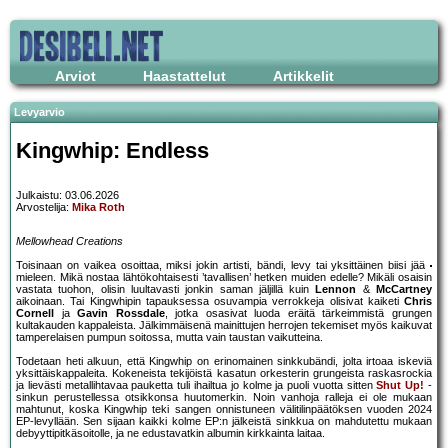
Arviot
Haastattelut
Artikkelit
Levyarvio
Kingwhip: Endless
Julkaistu: 03.06.2026
Arvostelija:
Mika Roth
Mellowhead Creations
Toisinaan on vaikea osoittaa, miksi jokin artisti, bändi, levy tai yksittäinen biisi jää
mieleen. Mikä nostaa lähtökohtaisesti ’tavallisen’ hetken muiden edelle? Mikäli osaisin
vastata tuohon, olisin luultavasti jonkin saman jäljillä kuin
Lennon
&
McCartney
aikoinaan. Tai Kingwhipin tapauksessa osuvampia verrokkeja olisivat kaiketi
Chris
Cornell
ja
Gavin Rossdale
, jotka osasivat luoda eräitä tärkeimmistä grungen
kultakauden kappaleista. Jälkimmäisenä mainittujen herrojen tekemiset myös kaikuvat
tamperelaisen pumpun soitossa, mutta vain taustan vaikutteina.
Todetaan heti alkuun, että Kingwhip on erinomainen sinkkubändi, jolta irtoaa iskeviä
yksittäiskappaleita. Kokeneista tekijöistä kasatun orkesterin grungeista raskasrockia
ja lievästi metallihtavaa pauketta tuli ihailtua jo kolme ja puoli vuotta sitten
Shut Up!
-
sinkun perustellessa otsikkonsa huutomerkin. Noin vanhoja ralleja ei ole mukaan
mahtunut, koska Kingwhip teki sangen onnistuneen välitilinpäätöksen vuoden 2024
EP-levyllään. Sen sijaan kaikki kolme EP:n jälkeistä sinkkua on mahdutettu mukaan
debyyttipitkäsoitolle, ja ne edustavatkin albumin kirkkainta laitaa.