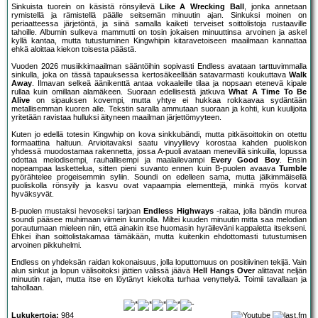
Sinkuista tuorein on käsistä rönsyilevä
Like A Wrecking Ball
, jonka annetaan
rymistellä ja rämistellä päälle seitsemän minuutin ajan. Sinkuksi moinen on
periaatteessa järjetöntä, ja siinä samalla kaiketi terveiset soittolistoja rustaaville
tahoille. Albumin sulkeva mammutti on tosin jokaisen minuuttinsa arvoinen ja askel
kyllä kantaa, mutta tutustuminen Kingwhipin kitaravetoiseen maailmaan kannattaa
ehkä aloittaa kiekon toisesta päästä.
Vuoden 2026 musiikkimaailman sääntöihin sopivasti Endless avataan tarttuvimmalla
sinkulla, joka on tässä tapauksessa kertosäkeellään satavarmasti koukuttava
Walk
Away
. Ilmavan selkeä äänikenttä antaa vokaaleille tilaa ja nopsaan etenevä kipale
rullaa kuin omillaan alamäkeen. Suoraan edellisestä jatkuva
What A Time To Be
Alive
on sipauksen kovempi, mutta yhtye ei hukkaa rokkaavaa sydäntään
metallisemman kuoren alle. Tekstin saralla ammutaan suoraan ja kohti, kun kuulijoita
yritetään ravistaa hulluksi äityneen maailman järjettömyyteen.
Kuten jo edellä totesin Kingwhip on kova sinkkubändi, mutta pitkäsoittokin on otettu
formaattina haltuun. Arvioitavaksi saatu vinyylilevy korostaa kahden puoliskon
yhdessä muodostamaa rakennetta, jossa A-puoli avataan menevillä sinkuilla, lopussa
odottaa melodisempi, rauhallisempi ja maalailevampi
Every Good Boy
. Ensin
nopeampaa laskettelua, sitten pieni suvanto ennen kuin B-puolen avaava
Tumble
pyörähtelee progeisemmin syliin. Soundi on edelleen sama, mutta jälkimmäisellä
puoliskolla rönsyily ja kasvu ovat vapaampia elementtejä, minkä myös korvat
hyväksyvät.
B-puolen mustaksi hevoseksi tarjoan
Endless Highways
-raitaa, jolla bändin murea
soundi pääsee muhimaan viimein kunnolla. Miltei kuuden minuutin mitta saa melodian
porautumaan mieleen niin, että ainakin itse huomasin hyräileväni kappaletta itsekseni.
Ehkei ihan soittolistakamaa tämäkään, mutta kuitenkin ehdottomasti tutustumisen
arvoinen pikkuhelmi.
Endless on yhdeksän raidan kokonaisuus, jolla loputtomuus on positiivinen tekijä. Vain
alun sinkut ja lopun välisoitoksi jättien välissä jäävä
Hell Hangs Over
alittavat neljän
minuutin rajan, mutta itse en löytänyt kiekolta turhaa venyttelyä. Toimii tavallaan ja
tahollaan.
Lukukertoja:
984