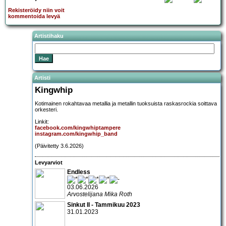
Rekisteröidy niin voit
kommentoida levyä
Artistihaku
Artisti
Kingwhip
Kotimainen rokahtavaa metallia ja metallin tuoksuista raskasrockia soittava
orkesteri.
Linkit:
facebook.com/kingwhiptampere
instagram.com/kingwhip_band
(Päivitetty 3.6.2026)
Levyarviot
Endless
03.06.2026
Arvostelijana Mika Roth
Sinkut II - Tammikuu 2023
31.01.2023