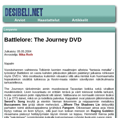
Arviot
Haastattelut
Artikkelit
Levyarvio
Battlelore: The Journey DVD
Julkaistu: 05.05.2004
Arvostelija:
Mika Roth
Napalm
Vuosituhannen vaihteesta Tolkienin luomien maailmojen aiheista “fantasia metallia”
työstänyt Battlelore on vasta kahden pitkäsoiton jälkeen päättänyt julkaista rohkeasti
myös DVD:n. Veto osoittautuu kuitenkin viisaaksi sillä aika rientää kuin huomaamatta
hopeakiekon sisältöä tutkiessa ja Keski-maata näiden sävellysten näkökulmasta
tarkastellessa.
The Journeyn tärkeimmän annin muodostavat Tavastian keikka sekä viralliset
musiikkivideot. Liven kuvanlaatu on erittäin terävä ja värit toistuvat todella tarkasti,
mutta varsinaisen potin räjäyttävät silti äänet. Valittavana on normaalin stereon lisäksi
5.1 ja DTS äänet, mikä on jo todellista palvelua. Kappaleet ovat pääosin jälkimmäiseltä
Sword’s Song
levyltä ja etenkin hieman iloisemmin ja reippaammin metalloiva
Buccaneers Inn
jyrää oikein mehevästi.
...Where The Shadows Lie
debyytiltä
parhaiten toimii aloituskappaleena jyrähtävä
Fangorn
. Oikeastaan ainoa asia mistä
löytyy rutinaa on liven lyhyys, sillä juuri kun keikan menoon on
Raging Goblin
in
riivaamana päässyt heittäytymään täysin rinnoin se loppuu. Hemmetti! Kieroa peliä
jolla ”pakotetaan” rynnistämään keikalle katsastamaan ryhmän livekunto sanon minä.