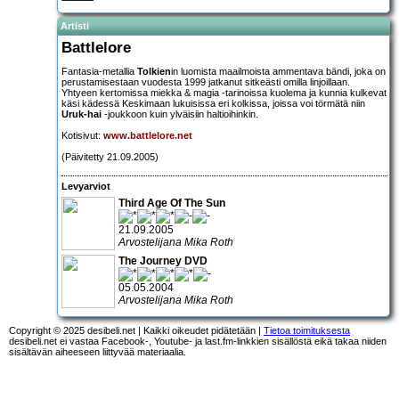
Artisti
Battlelore
Fantasia-metallia
Tolkien
in luomista maailmoista ammentava bändi, joka on
perustamisestaan vuodesta 1999 jatkanut sitkeästi omilla linjoillaan.
Yhtyeen kertomissa miekka & magia -tarinoissa kuolema ja kunnia kulkevat
käsi kädessä Keskimaan lukuisissa eri kolkissa, joissa voi törmätä niin
Uruk-hai
-joukkoon kuin ylväisiin haltioihinkin.
Kotisivut:
www.battlelore.net
(Päivitetty 21.09.2005)
Levyarviot
Third Age Of The Sun
21.09.2005
Arvostelijana Mika Roth
The Journey DVD
05.05.2004
Arvostelijana Mika Roth
Copyright © 2025 desibeli.net | Kaikki oikeudet pidätetään |
Tietoa toimituksesta
desibeli.net ei vastaa Facebook-, Youtube- ja last.fm-linkkien sisällöstä eikä takaa niiden
sisältävän aiheeseen liittyvää materiaalia.