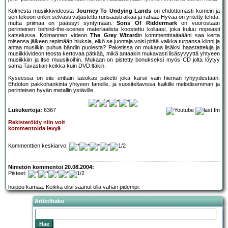
Kolmesta musiikkivideosta
Journey To Undying Lands
on ehdottomasti komein ja
sen tekoon onkin selvästi valjastettu runsaasti aikaa ja rahaa. Hyvää on yritetty tehdä,
mutta priimaa on päässyt syntymään.
Sons Of Riddermark
on vuorostaan
perinteinen behind-the-scenes materiaalista koostettu kollaasi, joka kuluu nopeasti
katselussa. Kolmannen videon
The Grey Wizard
in kommenttiraitaääni saa kerta
toisensa jälkeen repimään hiuksia, eikö se juontaja voisi pitää vaikka turpansa kiinni ja
antaa musiikin puhua bändin puolesta? Paketissa on mukana lisäksi haastatteluja ja
musiikkivideon teosta kertovaa pätkää, mikä antaakin mukavasti lisäsyvyyttä yhtyeen
musiikkiin ja itse muusikoihin. Mukaan on pistetty bonukseksi myös CD jolta löytyy
sama Tavastian keikka kuin DVD:ltäkin.
Kyseessä on siis erittäin tasokas paketti joka kärsii vain hieman lyhyydestään.
Ehdoton pakkohankinta yhtyeen faneille, ja suositeltavissa kaikille melodisemman ja
perinteisen hyvän metallin ystäville.
Lukukertoja:
6367
Rekisteröidy niin voit
kommentoida levyä
Kommenttien keskiarvo:
Nimetön kommentoi 20.08.2004:
Pisteet:
huippu kamaa. Keikka olisi saanut olla vähän pidempi.
Artistihaku